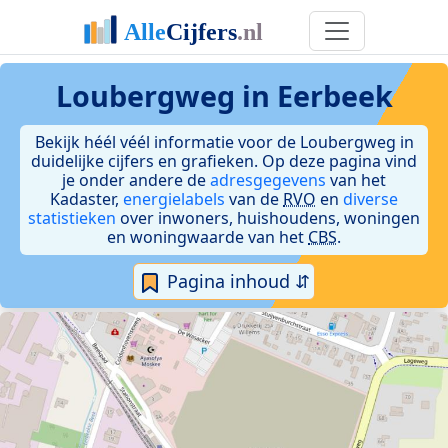
Loubergweg in Eerbeek
Bekijk héél véél informatie voor de Loubergweg in
duidelijke cijfers en grafieken. Op deze pagina vind
je onder andere de
adresgegevens
van het
Kadaster,
energielabels
van de
RVO
en
diverse
statistieken
over inwoners, huishoudens, woningen
en woningwaarde van het
CBS
.
Pagina inhoud ⇵