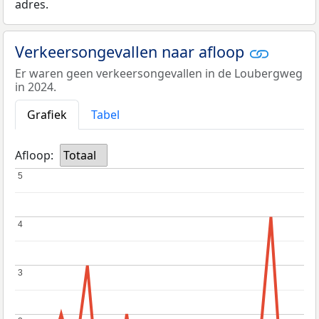
adres.
Verkeersongevallen naar afloop
Er waren geen verkeersongevallen in de Loubergweg
in 2024.
Grafiek
Tabel
Afloop:
Totaal
5
5
4
4
3
3