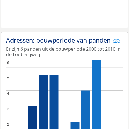
Adressen: bouwperiode van panden
Er zijn 6 panden uit de bouwperiode 2000 tot 2010 in
de Loubergweg.
6
6
5
5
4
4
3
3
2
2