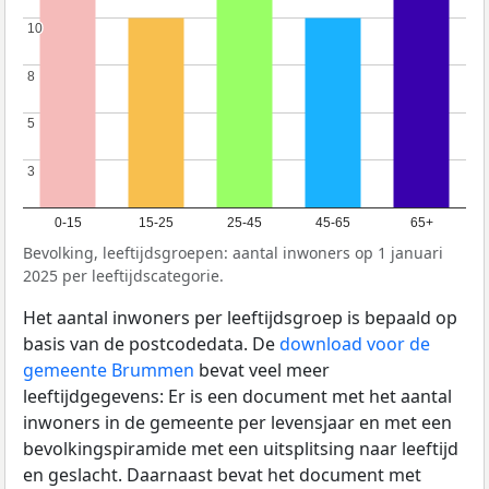
10
10
8
8
5
5
3
3
0-15
15-25
25-45
45-65
65+
Bevolking, leeftijdsgroepen: aantal inwoners op 1 januari
2025 per leeftijdscategorie.
Het aantal inwoners per leeftijdsgroep is bepaald op
basis van de postcodedata. De
download voor de
gemeente Brummen
bevat veel meer
leeftijdgegevens: Er is een document met het aantal
inwoners in de gemeente per levensjaar en met een
bevolkingspiramide met een uitsplitsing naar leeftijd
en geslacht. Daarnaast bevat het document met