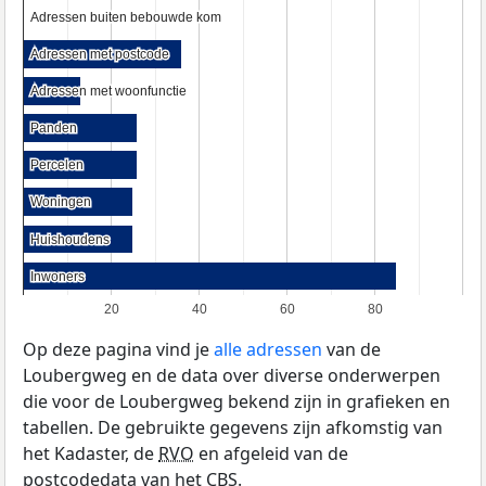
Adressen buiten bebouwde kom
Adressen buiten bebouwde kom
Adressen met postcode
Adressen met postcode
Adressen met woonfunctie
Adressen met woonfunctie
Panden
Panden
Percelen
Percelen
Woningen
Woningen
Huishoudens
Huishoudens
Inwoners
Inwoners
20
40
60
80
Op deze pagina vind je
alle adressen
van de
Loubergweg en de data over diverse onderwerpen
die voor de Loubergweg bekend zijn in grafieken en
tabellen. De gebruikte gegevens zijn afkomstig van
het Kadaster, de
RVO
en afgeleid van de
postcodedata van het
CBS
.