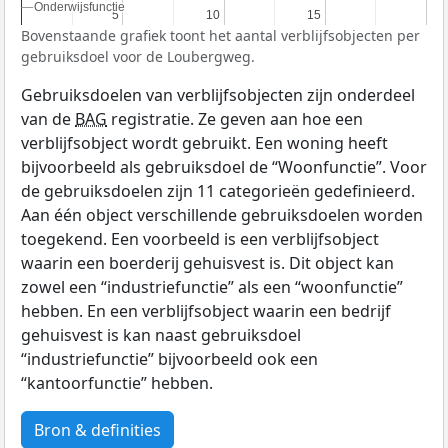
Onderwijsfunctie
Onderwijsfunctie
5
5
10
10
15
15
Bovenstaande grafiek toont het aantal verblijfsobjecten per
gebruiksdoel voor de Loubergweg.
Gebruiksdoelen van verblijfsobjecten zijn onderdeel
van de
BAG
registratie. Ze geven aan hoe een
verblijfsobject wordt gebruikt. Een woning heeft
bijvoorbeeld als gebruiksdoel de “Woonfunctie”. Voor
de gebruiksdoelen zijn 11 categorieën gedefinieerd.
Aan één object verschillende gebruiksdoelen worden
toegekend. Een voorbeeld is een verblijfsobject
waarin een boerderij gehuisvest is. Dit object kan
zowel een “industriefunctie” als een “woonfunctie”
hebben. En een verblijfsobject waarin een bedrijf
gehuisvest is kan naast gebruiksdoel
“industriefunctie” bijvoorbeeld ook een
“kantoorfunctie” hebben.
Bron & definities