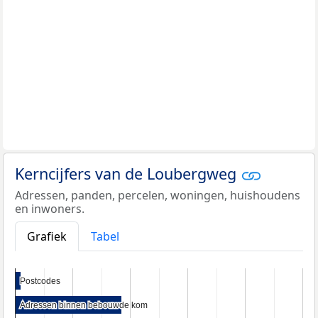
Kerncijfers van de Loubergweg
Adressen, panden, percelen, woningen, huishoudens
en inwoners.
Grafiek
Tabel
Postcodes
Postcodes
Adressen binnen bebouwde kom
Adressen binnen bebouwde kom