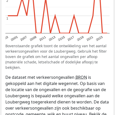
2
2
1
1
2017
2023
2007
2013
2019
2003
2009
2015
2021
2005
2011
Bovenstaande grafiek toont de ontwikkeling van het aantal
verkeersongevallen voor de Loubergweg. Gebruik het filter
boven de grafiek om het aantal ongevallen per afloop
(materiële schade, letselschade of dodelijke afloop) te
bekijken.
De dataset met verkeersongevallen
BRON
is
gekoppeld aan het digitale wegennet. Op basis van
de locatie van de ongevallen en de geografie van de
Loubergweg is bepaald welke ongevallen aan de
Loubergweg toegerekend dienen te worden. De data
over verkeersongevallen zijn ook beschikbaar op
postcode, gemeente, wijk en buurt niveau. Bekijk de