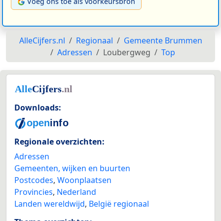
Voeg ons toe als voorkeursbron
AlleCijfers.nl
Regionaal
Gemeente Brummen
Adressen
Loubergweg
Top
Downloads:
Regionale overzichten:
Adressen
Gemeenten, wijken en buurten
Postcodes
,
Woonplaatsen
Provincies
,
Nederland
Landen wereldwijd
,
België regionaal