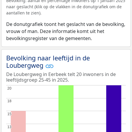
Bevolking: aantal en percentage inwoners op 1 januari 2025
naar geslacht (klik op de vlakken in de donutgrafiek om de
aantallen te zien).
De donutgrafiek toont het geslacht van de bevolking,
vrouw of man. Deze informatie komt uit het
bevolkingsregister van de gemeenten.
Bevolking naar leeftijd in de
Loubergweg
De Loubergweg in Eerbeek telt 20 inwoners in de
leeftijdsgroep 25-45 in 2025.
20
20
18
18
15
15
13
13