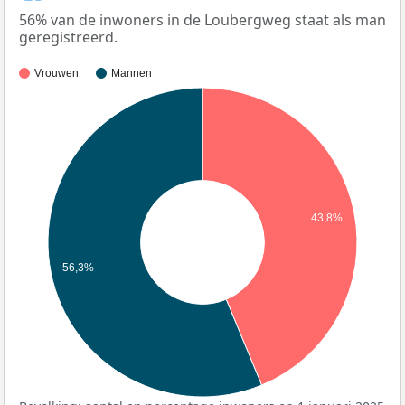
56% van de inwoners in de Loubergweg staat als man
geregistreerd.
Vrouwen
Mannen
43,8%
56,3%