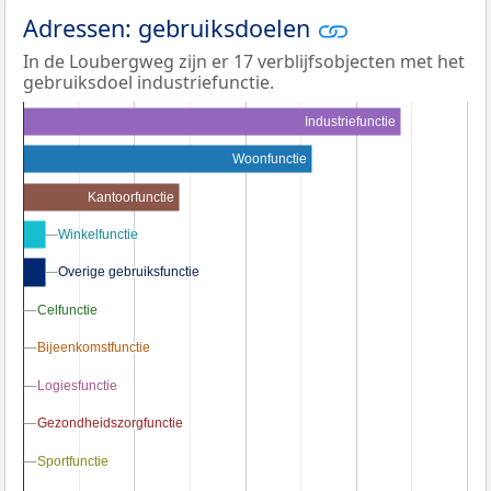
Adressen: gebruiksdoelen
In de Loubergweg zijn er 17 verblijfsobjecten met het
gebruiksdoel industriefunctie.
Industriefunctie
Woonfunctie
Kantoorfunctie
Winkelfunctie
Winkelfunctie
Overige gebruiksfunctie
Overige gebruiksfunctie
Celfunctie
Celfunctie
Bijeenkomstfunctie
Bijeenkomstfunctie
Logiesfunctie
Logiesfunctie
Gezondheidszorgfunctie
Gezondheidszorgfunctie
Sportfunctie
Sportfunctie