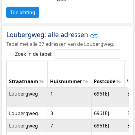
Toelichting
Loubergweg: alle adressen
Tabel met alle 37 adressen van de Loubergweg.
Zoek in de tabel:
Straatnaam
Huisnummer
Postcode
Wo
Straatnaam
Huisnummer
Postcode
Wo
Loubergweg
1
6961EJ
Ee
Loubergweg
3
6961EJ
Ee
Loubergweg
7
6961EJ
Ee