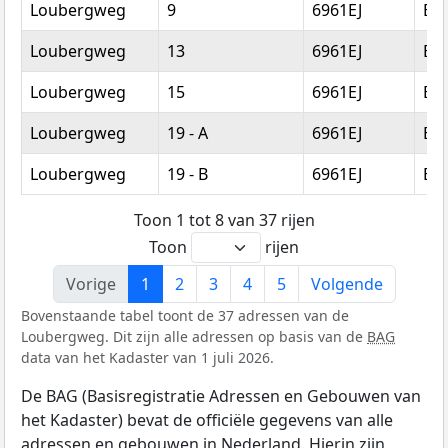
Loubergweg
9
6961EJ
Ee
Loubergweg
13
6961EJ
Ee
Loubergweg
15
6961EJ
Ee
Loubergweg
19 - A
6961EJ
Ee
Loubergweg
19 - B
6961EJ
Ee
Toon 1 tot 8 van 37 rijen
Toon
rijen
Vorige
1
2
3
4
5
Volgende
Bovenstaande tabel toont de 37 adressen van de
Loubergweg. Dit zijn alle adressen op basis van de
BAG
data van het Kadaster van 1 juli 2026.
De BAG (Basisregistratie Adressen en Gebouwen van
het Kadaster) bevat de officiële gegevens van alle
adressen en gebouwen in Nederland. Hierin zijn,