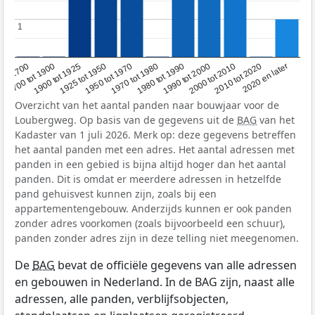
1
1
1950 tot 1970
1990 tot 2000
1900 tot 1925
2020 en later
1970 tot 1980
oor 1700
2000 tot 2010
1925 tot 1950
1980 tot 1990
1700 tot 1900
2010 tot 2020
Overzicht van het aantal panden naar bouwjaar voor de
Loubergweg. Op basis van de gegevens uit de
BAG
van het
Kadaster van 1 juli 2026. Merk op: deze gegevens betreffen
het aantal panden met een adres. Het aantal adressen met
panden in een gebied is bijna altijd hoger dan het aantal
panden. Dit is omdat er meerdere adressen in hetzelfde
pand gehuisvest kunnen zijn, zoals bij een
appartementengebouw. Anderzijds kunnen er ook panden
zonder adres voorkomen (zoals bijvoorbeeld een schuur),
panden zonder adres zijn in deze telling niet meegenomen.
De
BAG
bevat de officiële gegevens van alle adressen
en gebouwen in Nederland. In de BAG zijn, naast alle
adressen, alle panden, verblijfsobjecten,