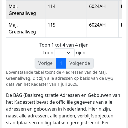
Maj.
114
6024AH
Bud
Greenallweg
Maj.
115
6024AH
Bud
Greenallweg
Toon 1 tot 4 van 4 rijen
Toon
rijen
Vorige
1
Volgende
Bovenstaande tabel toont de 4 adressen van de Maj.
Greenallweg. Dit zijn alle adressen op basis van de
BAG
data van het Kadaster van 1 juli 2026.
De BAG (Basisregistratie Adressen en Gebouwen van
het Kadaster) bevat de officiële gegevens van alle
adressen en gebouwen in Nederland. Hierin zijn,
naast alle adressen, alle panden, verblijfsobjecten,
standplaatsen en ligplaatsen geregistreerd. Per