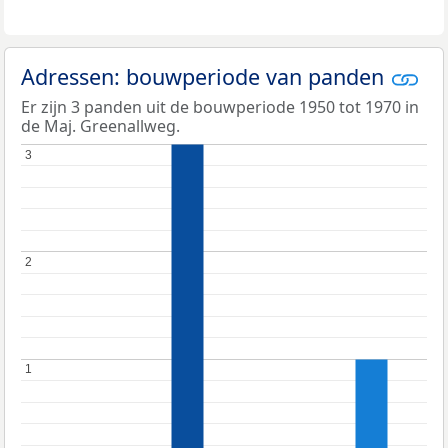
Adressen: bouwperiode van panden
Er zijn 3 panden uit de bouwperiode 1950 tot 1970 in
de Maj. Greenallweg.
3
3
2
2
1
1