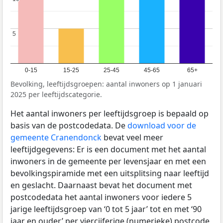
5
5
0-15
15-25
25-45
45-65
65+
Bevolking, leeftijdsgroepen: aantal inwoners op 1 januari
2025 per leeftijdscategorie.
Het aantal inwoners per leeftijdsgroep is bepaald op
basis van de postcodedata. De
download voor de
gemeente Cranendonck
bevat veel meer
leeftijdgegevens: Er is een document met het aantal
inwoners in de gemeente per levensjaar en met een
bevolkingspiramide met een uitsplitsing naar leeftijd
en geslacht. Daarnaast bevat het document met
postcodedata het aantal inwoners voor iedere 5
jarige leeftijdsgroep van ‘0 tot 5 jaar’ tot en met ‘90
jaar en ouder’ per viercijferige (numerieke) postcode