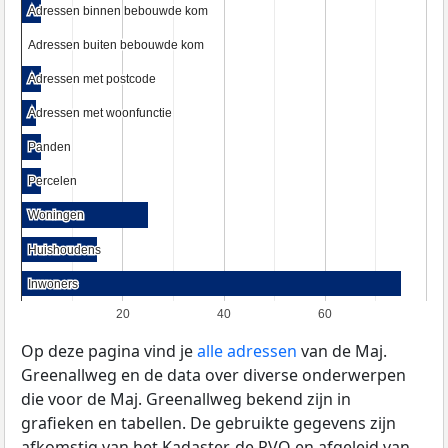
Adressen binnen bebouwde kom
Adressen binnen bebouwde kom
Adressen buiten bebouwde kom
Adressen buiten bebouwde kom
Adressen met postcode
Adressen met postcode
Adressen met woonfunctie
Adressen met woonfunctie
Panden
Panden
Percelen
Percelen
Woningen
Woningen
Huishoudens
Huishoudens
Inwoners
Inwoners
20
40
60
Op deze pagina vind je
alle adressen
van de Maj.
Greenallweg en de data over diverse onderwerpen
die voor de Maj. Greenallweg bekend zijn in
grafieken en tabellen. De gebruikte gegevens zijn
afkomstig van het Kadaster, de
RVO
en afgeleid van