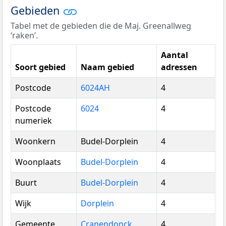
Gebieden
Tabel met de gebieden die de Maj. Greenallweg
‘raken’.
Aantal
Soort gebied
Naam gebied
adressen
Postcode
6024AH
4
Postcode
6024
4
numeriek
Woonkern
Budel-Dorplein
4
Woonplaats
Budel-Dorplein
4
Buurt
Budel-Dorplein
4
Wijk
Dorplein
4
Gemeente
Cranendonck
4