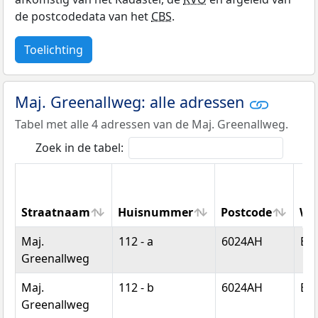
de postcodedata van het
CBS
.
Toelichting
Maj. Greenallweg: alle adressen
Tabel met alle 4 adressen van de Maj. Greenallweg.
Zoek in de tabel:
Straatnaam
Huisnummer
Postcode
Wo
Straatnaam
Huisnummer
Postcode
Wo
Maj.
112 - a
6024AH
Bud
Greenallweg
Maj.
112 - b
6024AH
Bud
Greenallweg