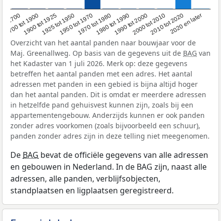
1950 tot 1970
1990 tot 2000
1900 tot 1925
2020 en later
1970 tot 1980
oor 1700
2000 tot 2010
1925 tot 1950
1980 tot 1990
1700 tot 1900
2010 tot 2020
Overzicht van het aantal panden naar bouwjaar voor de
Maj. Greenallweg. Op basis van de gegevens uit de
BAG
van
het Kadaster van 1 juli 2026. Merk op: deze gegevens
betreffen het aantal panden met een adres. Het aantal
adressen met panden in een gebied is bijna altijd hoger
dan het aantal panden. Dit is omdat er meerdere adressen
in hetzelfde pand gehuisvest kunnen zijn, zoals bij een
appartementengebouw. Anderzijds kunnen er ook panden
zonder adres voorkomen (zoals bijvoorbeeld een schuur),
panden zonder adres zijn in deze telling niet meegenomen.
De
BAG
bevat de officiële gegevens van alle adressen
en gebouwen in Nederland. In de BAG zijn, naast alle
adressen, alle panden, verblijfsobjecten,
standplaatsen en ligplaatsen geregistreerd.