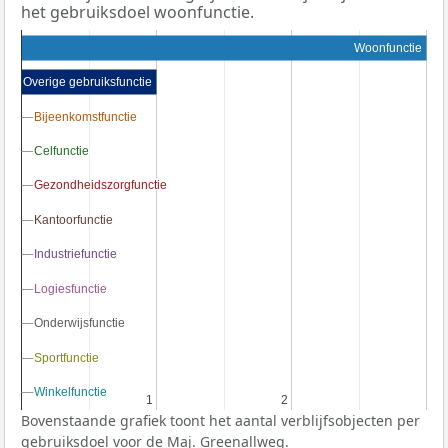
het gebruiksdoel woonfunctie.
Woonfunctie
Overige gebruiksfunctie
Bijeenkomstfunctie
Bijeenkomstfunctie
Celfunctie
Celfunctie
Gezondheidszorgfunctie
Gezondheidszorgfunctie
Kantoorfunctie
Kantoorfunctie
Industriefunctie
Industriefunctie
Logiesfunctie
Logiesfunctie
Onderwijsfunctie
Onderwijsfunctie
Sportfunctie
Sportfunctie
Winkelfunctie
Winkelfunctie
1
1
2
2
Bovenstaande grafiek toont het aantal verblijfsobjecten per
gebruiksdoel voor de Maj. Greenallweg.