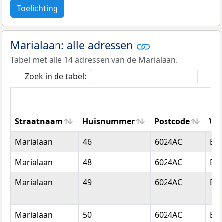
Toelichting
Marialaan: alle adressen
Tabel met alle 14 adressen van de Marialaan.
Zoek in de tabel:
Straatnaam
Huisnummer
Postcode
Wo
Straatnaam
Huisnummer
Postcode
Wo
Marialaan
46
6024AC
Bud
Marialaan
48
6024AC
Bud
Marialaan
49
6024AC
Bud
Marialaan
50
6024AC
Bud