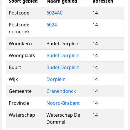
Soort gebied
Naam gebied
adressen
Postcode
6024AC
14
Postcode
6024
14
numeriek
Woonkern
Budel-Dorplein
14
Woonplaats
Budel-Dorplein
14
Buurt
Budel-Dorplein
14
Wijk
Dorplein
14
Gemeente
Cranendonck
14
Provincie
Noord-Brabant
14
Waterschap
Waterschap De
14
Dommel