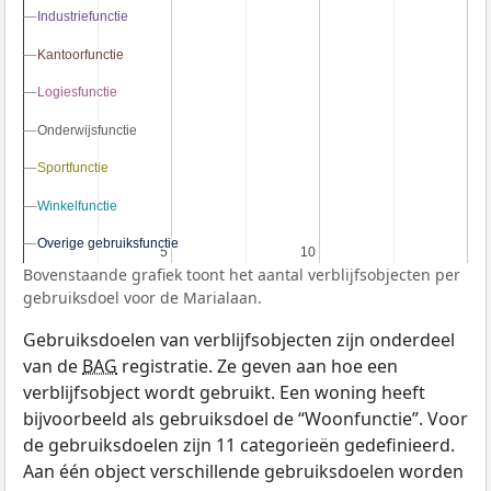
Industriefunctie
Industriefunctie
Kantoorfunctie
Kantoorfunctie
Logiesfunctie
Logiesfunctie
Onderwijsfunctie
Onderwijsfunctie
Sportfunctie
Sportfunctie
Winkelfunctie
Winkelfunctie
Overige gebruiksfunctie
Overige gebruiksfunctie
5
5
10
10
Bovenstaande grafiek toont het aantal verblijfsobjecten per
gebruiksdoel voor de Marialaan.
Gebruiksdoelen van verblijfsobjecten zijn onderdeel
van de
BAG
registratie. Ze geven aan hoe een
verblijfsobject wordt gebruikt. Een woning heeft
bijvoorbeeld als gebruiksdoel de “Woonfunctie”. Voor
de gebruiksdoelen zijn 11 categorieën gedefinieerd.
Aan één object verschillende gebruiksdoelen worden