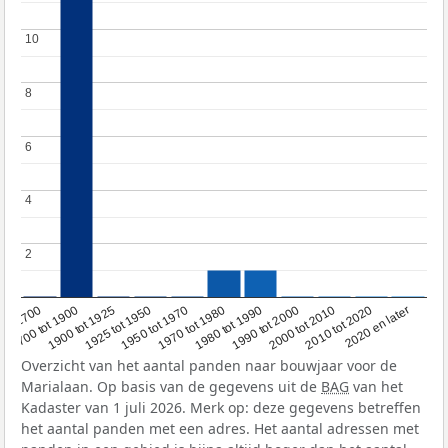
10
10
8
8
6
6
4
4
2
2
1950 tot 1970
1990 tot 2000
1900 tot 1925
2020 en later
1970 tot 1980
oor 1700
2000 tot 2010
1925 tot 1950
1980 tot 1990
1700 tot 1900
2010 tot 2020
Overzicht van het aantal panden naar bouwjaar voor de
Marialaan. Op basis van de gegevens uit de
BAG
van het
Kadaster van 1 juli 2026. Merk op: deze gegevens betreffen
het aantal panden met een adres. Het aantal adressen met