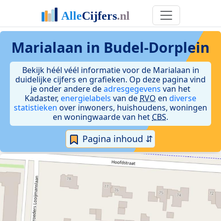
Marialaan in Budel-Dorplein
Bekijk héél véél informatie voor de Marialaan in
duidelijke cijfers en grafieken. Op deze pagina vind
je onder andere de
adresgegevens
van het
Kadaster,
energielabels
van de
RVO
en
diverse
statistieken
over inwoners, huishoudens, woningen
en woningwaarde van het
CBS
.
Pagina inhoud ⇵