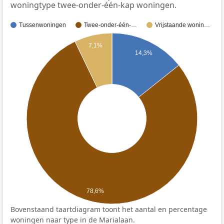
woningtype twee-onder-één-kap woningen.
Tussenwoningen
Twee-onder-één-…
Vrijstaande wonin…
7,1%
14,3%
78,6%
Bovenstaand taartdiagram toont het aantal en percentage
woningen naar type in de Marialaan.