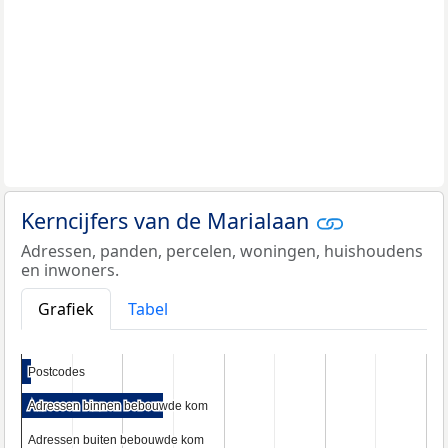
Kerncijfers van de Marialaan
Adressen, panden, percelen, woningen, huishoudens
en inwoners.
Grafiek
Tabel
Postcodes
Postcodes
Adressen binnen bebouwde kom
Adressen binnen bebouwde kom
Adressen buiten bebouwde kom
Adressen buiten bebouwde kom