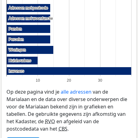
Adressen met postcode
Adressen met postcode
Adressen met woonfunctie
Adressen met woonfunctie
Panden
Panden
Percelen
Percelen
Woningen
Woningen
Huishoudens
Huishoudens
Inwoners
Inwoners
10
20
30
Op deze pagina vind je
alle adressen
van de
Marialaan en de data over diverse onderwerpen die
voor de Marialaan bekend zijn in grafieken en
tabellen. De gebruikte gegevens zijn afkomstig van
het Kadaster, de
RVO
en afgeleid van de
postcodedata van het
CBS
.