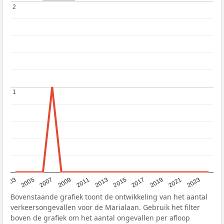
2
2
1
1
2017
2023
2007
2013
2019
2003
2009
2015
2021
2005
2011
Bovenstaande grafiek toont de ontwikkeling van het aantal
verkeersongevallen voor de Marialaan. Gebruik het filter
boven de grafiek om het aantal ongevallen per afloop