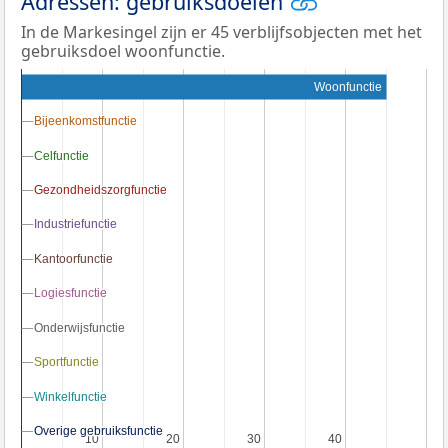
Adressen: gebruiksdoelen
In de Markesingel zijn er 45 verblijfsobjecten met het
gebruiksdoel woonfunctie.
Woonfunctie
Bijeenkomstfunctie
Bijeenkomstfunctie
Celfunctie
Celfunctie
Gezondheidszorgfunctie
Gezondheidszorgfunctie
Industriefunctie
Industriefunctie
Kantoorfunctie
Kantoorfunctie
Logiesfunctie
Logiesfunctie
Onderwijsfunctie
Onderwijsfunctie
Sportfunctie
Sportfunctie
Winkelfunctie
Winkelfunctie
Overige gebruiksfunctie
Overige gebruiksfunctie
10
10
20
20
30
30
40
40