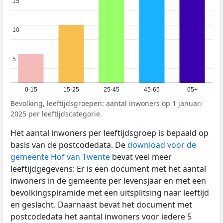
15
15
10
10
5
5
0-15
15-25
25-45
45-65
65+
Bevolking, leeftijdsgroepen: aantal inwoners op 1 januari
2025 per leeftijdscategorie.
Het aantal inwoners per leeftijdsgroep is bepaald op
basis van de postcodedata. De
download voor de
gemeente Hof van Twente
bevat veel meer
leeftijdgegevens: Er is een document met het aantal
inwoners in de gemeente per levensjaar en met een
bevolkingspiramide met een uitsplitsing naar leeftijd
en geslacht. Daarnaast bevat het document met
postcodedata het aantal inwoners voor iedere 5