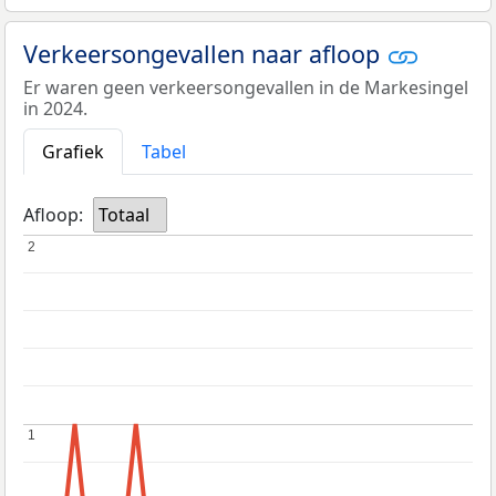
Verkeersongevallen naar afloop
Er waren geen verkeersongevallen in de Markesingel
in 2024.
Grafiek
Tabel
Afloop:
Totaal
2
2
1
1