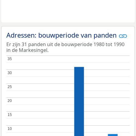
Adressen: bouwperiode van panden
Er zijn 31 panden uit de bouwperiode 1980 tot 1990
in de Markesingel.
35
35
30
30
25
25
20
20
15
15
10
10