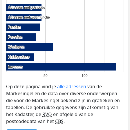
Adressen met postcode
Adressen met postcode
Adressen met woonfunctie
Adressen met woonfunctie
Panden
Panden
Percelen
Percelen
Woningen
Woningen
Huishoudens
Huishoudens
Inwoners
Inwoners
50
100
Op deze pagina vind je
alle adressen
van de
Markesingel en de data over diverse onderwerpen
die voor de Markesingel bekend zijn in grafieken en
tabellen. De gebruikte gegevens zijn afkomstig van
het Kadaster, de
RVO
en afgeleid van de
postcodedata van het
CBS
.