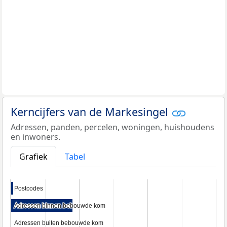
Kerncijfers van de Markesingel
Adressen, panden, percelen, woningen, huishoudens
en inwoners.
Grafiek
Tabel
Postcodes
Postcodes
Adressen binnen bebouwde kom
Adressen binnen bebouwde kom
Adressen buiten bebouwde kom
Adressen buiten bebouwde kom