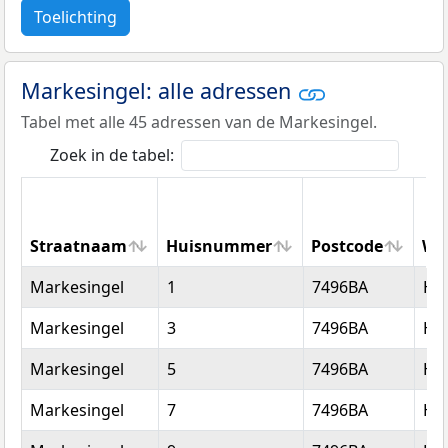
Toelichting
Markesingel: alle adressen
Tabel met alle 45 adressen van de Markesingel.
Zoek in de tabel:
Straatnaam
Huisnummer
Postcode
Wo
Straatnaam
Huisnummer
Postcode
Wo
Markesingel
1
7496BA
He
Markesingel
3
7496BA
He
Markesingel
5
7496BA
He
Markesingel
7
7496BA
He