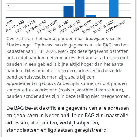
5
5
1950 tot 1970
1990 tot 2000
1900 tot 1925
2020 en later
1970 tot 1980
oor 1700
2000 tot 2010
1925 tot 1950
1980 tot 1990
1700 tot 1900
2010 tot 2020
Overzicht van het aantal panden naar bouwjaar voor de
Markesingel. Op basis van de gegevens uit de
BAG
van het
Kadaster van 1 juli 2026. Merk op: deze gegevens betreffen
het aantal panden met een adres. Het aantal adressen met
panden in een gebied is bijna altijd hoger dan het aantal
panden. Dit is omdat er meerdere adressen in hetzelfde
pand gehuisvest kunnen zijn, zoals bij een
appartementengebouw. Anderzijds kunnen er ook panden
zonder adres voorkomen (zoals bijvoorbeeld een schuur),
panden zonder adres zijn in deze telling niet meegenomen.
De
BAG
bevat de officiële gegevens van alle adressen
en gebouwen in Nederland. In de BAG zijn, naast alle
adressen, alle panden, verblijfsobjecten,
standplaatsen en ligplaatsen geregistreerd.