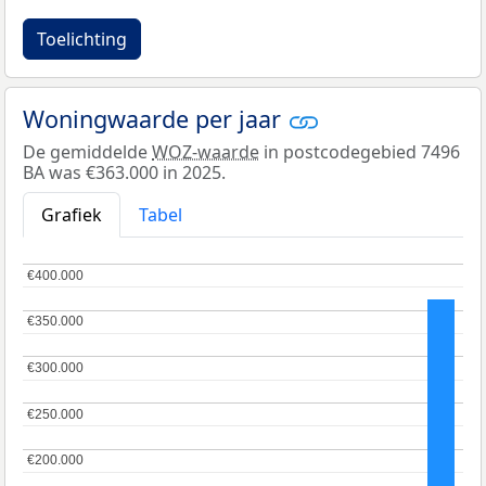
Toelichting
Woningwaarde per jaar
De gemiddelde
WOZ-waarde
in postcodegebied 7496
BA was €363.000 in 2025.
Grafiek
Tabel
€400.000
€400.000
€350.000
€350.000
€300.000
€300.000
€250.000
€250.000
€200.000
€200.000