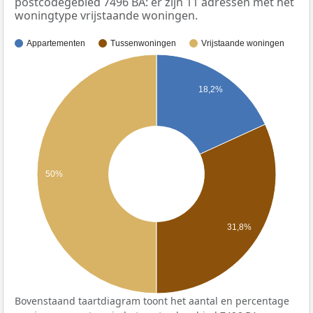
postcodegebied 7496 BA: er zijn 11 adressen met het
woningtype vrijstaande woningen.
Appartementen
Tussenwoningen
Vrijstaande woningen
18,2%
50%
31,8%
Bovenstaand taartdiagram toont het aantal en percentage