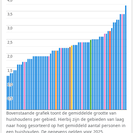
4,0
4,0
3,5
3,5
3,0
3,0
2,5
2,5
2,0
2,0
1,5
1,5
1,0
1,0
0,5
0,5
Bovenstaande grafiek toont de gemiddelde grootte van
huishoudens per gebied. Hierbij zijn de gebieden van laag
naar hoog gesorteerd op het gemiddeld aantal personen in
een huishouden. De gegevens gelden voor 2025.