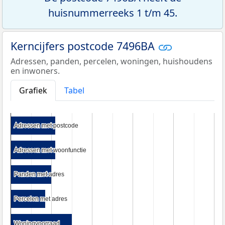
huisnummerreeks 1 t/m 45.
Kerncijfers postcode 7496BA
Adressen, panden, percelen, woningen, huishoudens
en inwoners.
Grafiek
Tabel
Adressen met postcode
Adressen met postcode
Adressen met woonfunctie
Adressen met woonfunctie
Panden met adres
Panden met adres
Percelen met adres
Percelen met adres
Woningvoorraad
Woningvoorraad