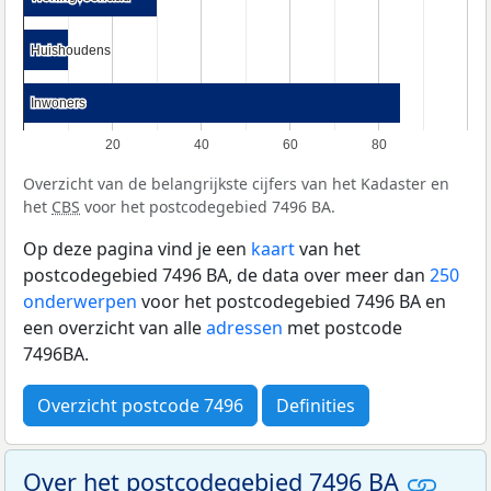
Huishoudens
Huishoudens
Inwoners
Inwoners
20
40
60
80
Overzicht van de belangrijkste cijfers van het Kadaster en
het
CBS
voor het postcodegebied 7496 BA.
Op deze pagina vind je een
kaart
van het
postcodegebied 7496 BA, de data over meer dan
250
onderwerpen
voor het postcodegebied 7496 BA en
een overzicht van alle
adressen
met postcode
7496BA.
Overzicht postcode 7496
Definities
Over het postcodegebied 7496 BA