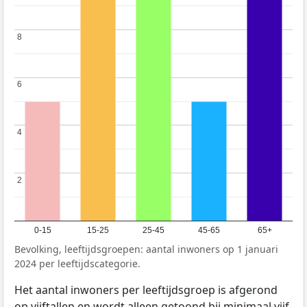
8
8
6
6
4
4
2
2
0-15
15-25
25-45
45-65
65+
Bevolking, leeftijdsgroepen: aantal inwoners op 1 januari
2024 per leeftijdscategorie.
Het aantal inwoners per leeftijdsgroep is afgerond
op vijftallen en wordt alleen getoond bij minimaal vijf