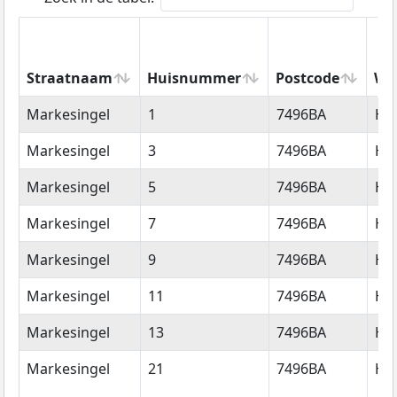
Straatnaam
Huisnummer
Postcode
Wo
Straatnaam
Huisnummer
Postcode
Wo
Markesingel
1
7496BA
He
Markesingel
3
7496BA
He
Markesingel
5
7496BA
He
Markesingel
7
7496BA
He
Markesingel
9
7496BA
He
Markesingel
11
7496BA
He
Markesingel
13
7496BA
He
Markesingel
21
7496BA
He