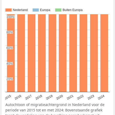
Nederland
Europa
Buiten Europa
100%
100%
80%
80%
60%
60%
40%
40%
20%
20%
2015
2016
2017
2018
2019
2020
2021
2022
2023
2024
Autochtoon of migratieachtergrond in Nederland voor de
periode van 2015 tot en met 2024: Bovenstaande grafiek