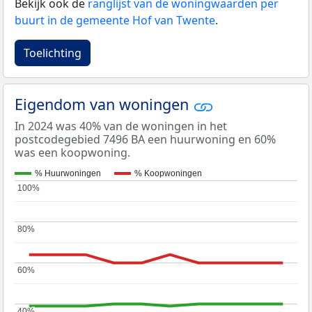
Bekijk ook de
ranglijst van de woningwaarden per
buurt in de gemeente Hof van Twente
.
Toelichting
Eigendom van woningen
In 2024 was 40% van de woningen in het
postcodegebied 7496 BA een huurwoning en 60%
was een koopwoning.
% Huurwoningen
% Koopwoningen
100%
100%
80%
80%
60%
60%
40%
40%