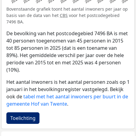
2015
2016
2017
2018
2019
2020
2021
2022
2023
2024
2025
Bovenstaande grafiek toont het aantal inwoners per jaar op
basis van de data van het
CBS
voor het postcodegebied
7496 BA.
De bevolking van het postcodegebied 7496 BA is met
40 personen toegenomen van 45 personen in 2015
tot 85 personen in 2025 (dat is een toename van
89%). Het gemiddelde verschil per jaar over de hele
periode van 2015 tot en met 2025 was 4 personen
(10%).
Het aantal inwoners is het aantal personen zoals op 1
januari in het bevolkingsregister vastgelegd. Bekijk
ook de
tabel met het aantal inwoners per buurt in de
gemeente Hof van Twente
.
Toelichting