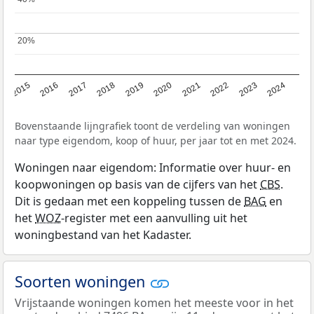
20%
20%
2015
2016
2017
2018
2019
2020
2021
2022
2023
2024
Bovenstaande lijngrafiek toont de verdeling van woningen
naar type eigendom, koop of huur, per jaar tot en met 2024.
Woningen naar eigendom: Informatie over huur- en
koopwoningen op basis van de cijfers van het
CBS
.
Dit is gedaan met een koppeling tussen de
BAG
en
het
WOZ
-register met een aanvulling uit het
woningbestand van het Kadaster.
Soorten woningen
Vrijstaande woningen komen het meeste voor in het