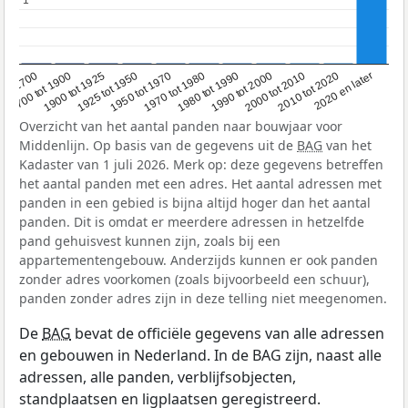
1
1
1950 tot 1970
1990 tot 2000
2020 en later
1900 tot 1925
1970 tot 1980
2000 tot 2010
oor 1700
1925 tot 1950
1980 tot 1990
2010 tot 2020
1700 tot 1900
Overzicht van het aantal panden naar bouwjaar voor
Middenlijn. Op basis van de gegevens uit de
BAG
van het
Kadaster van 1 juli 2026. Merk op: deze gegevens betreffen
het aantal panden met een adres. Het aantal adressen met
panden in een gebied is bijna altijd hoger dan het aantal
panden. Dit is omdat er meerdere adressen in hetzelfde
pand gehuisvest kunnen zijn, zoals bij een
appartementengebouw. Anderzijds kunnen er ook panden
zonder adres voorkomen (zoals bijvoorbeeld een schuur),
panden zonder adres zijn in deze telling niet meegenomen.
De
BAG
bevat de officiële gegevens van alle adressen
en gebouwen in Nederland. In de BAG zijn, naast alle
adressen, alle panden, verblijfsobjecten,
standplaatsen en ligplaatsen geregistreerd.