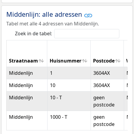
Middenlijn: alle adressen
Tabel met alle 4 adressen van Middenlijn.
Zoek in de tabel:
Straatnaam
Huisnummer
Postcode
Wo
Straatnaam
Huisnummer
Postcode
Wo
Middenlijn
1
3604AX
Ma
Middenlijn
10
3604AX
Ma
Middenlijn
10 - T
geen
Ma
postcode
Middenlijn
1000 - T
geen
Ma
postcode