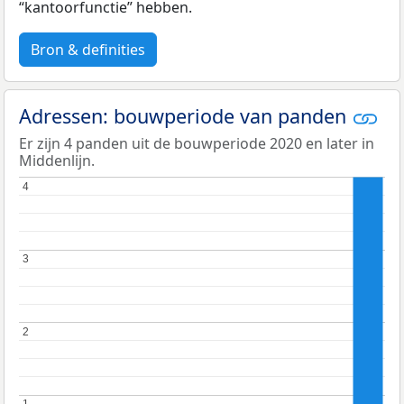
“kantoorfunctie” hebben.
Bron & definities
Adressen: bouwperiode van panden
Er zijn 4 panden uit de bouwperiode 2020 en later in
Middenlijn.
4
4
3
3
2
2