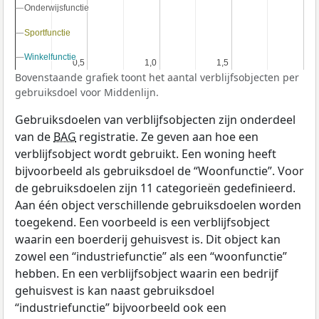
Onderwijsfunctie
Onderwijsfunctie
Sportfunctie
Sportfunctie
Winkelfunctie
Winkelfunctie
0,5
0,5
1,0
1,0
1,5
1,5
Bovenstaande grafiek toont het aantal verblijfsobjecten per
gebruiksdoel voor Middenlijn.
Gebruiksdoelen van verblijfsobjecten zijn onderdeel
van de
BAG
registratie. Ze geven aan hoe een
verblijfsobject wordt gebruikt. Een woning heeft
bijvoorbeeld als gebruiksdoel de “Woonfunctie”. Voor
de gebruiksdoelen zijn 11 categorieën gedefinieerd.
Aan één object verschillende gebruiksdoelen worden
toegekend. Een voorbeeld is een verblijfsobject
waarin een boerderij gehuisvest is. Dit object kan
zowel een “industriefunctie” als een “woonfunctie”
hebben. En een verblijfsobject waarin een bedrijf
gehuisvest is kan naast gebruiksdoel
“industriefunctie” bijvoorbeeld ook een