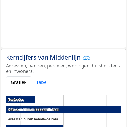
Kerncijfers van Middenlijn
Adressen, panden, percelen, woningen, huishoudens
en inwoners.
Grafiek
Tabel
Postcodes
Postcodes
Adressen binnen bebouwde kom
Adressen binnen bebouwde kom
Adressen buiten bebouwde kom
Adressen buiten bebouwde kom