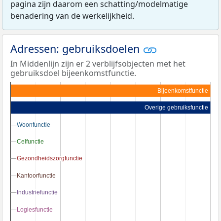
pagina zijn daarom een schatting/modelmatige
benadering van de werkelijkheid.
Adressen: gebruiksdoelen
In Middenlijn zijn er 2 verblijfsobjecten met het
gebruiksdoel bijeenkomstfunctie.
Bijeenkomstfunctie
Overige gebruiksfunctie
Woonfunctie
Woonfunctie
Celfunctie
Celfunctie
Gezondheidszorgfunctie
Gezondheidszorgfunctie
Kantoorfunctie
Kantoorfunctie
Industriefunctie
Industriefunctie
Logiesfunctie
Logiesfunctie