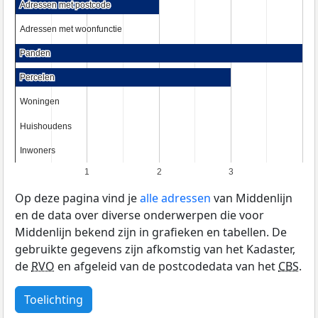
Adressen met postcode
Adressen met postcode
Adressen met woonfunctie
Adressen met woonfunctie
Panden
Panden
Percelen
Percelen
Woningen
Woningen
Huishoudens
Huishoudens
Inwoners
Inwoners
1
2
3
Op deze pagina vind je
alle adressen
van Middenlijn
en de data over diverse onderwerpen die voor
Middenlijn bekend zijn in grafieken en tabellen. De
gebruikte gegevens zijn afkomstig van het Kadaster,
de
RVO
en afgeleid van de postcodedata van het
CBS
.
Toelichting