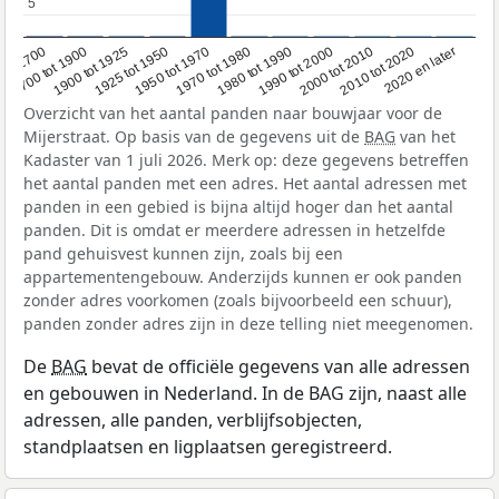
5
5
1950 tot 1970
1990 tot 2000
1900 tot 1925
2020 en later
1970 tot 1980
oor 1700
2000 tot 2010
1925 tot 1950
1980 tot 1990
1700 tot 1900
2010 tot 2020
Overzicht van het aantal panden naar bouwjaar voor de
Mijerstraat. Op basis van de gegevens uit de
BAG
van het
Kadaster van 1 juli 2026. Merk op: deze gegevens betreffen
het aantal panden met een adres. Het aantal adressen met
panden in een gebied is bijna altijd hoger dan het aantal
panden. Dit is omdat er meerdere adressen in hetzelfde
pand gehuisvest kunnen zijn, zoals bij een
appartementengebouw. Anderzijds kunnen er ook panden
zonder adres voorkomen (zoals bijvoorbeeld een schuur),
panden zonder adres zijn in deze telling niet meegenomen.
De
BAG
bevat de officiële gegevens van alle adressen
en gebouwen in Nederland. In de BAG zijn, naast alle
adressen, alle panden, verblijfsobjecten,
standplaatsen en ligplaatsen geregistreerd.