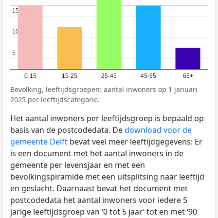
15
15
10
10
5
5
0-15
15-25
25-45
45-65
65+
Bevolking, leeftijdsgroepen: aantal inwoners op 1 januari
2025 per leeftijdscategorie.
Het aantal inwoners per leeftijdsgroep is bepaald op
basis van de postcodedata. De
download voor de
gemeente Delft
bevat veel meer leeftijdgegevens: Er
is een document met het aantal inwoners in de
gemeente per levensjaar en met een
bevolkingspiramide met een uitsplitsing naar leeftijd
en geslacht. Daarnaast bevat het document met
postcodedata het aantal inwoners voor iedere 5
jarige leeftijdsgroep van ‘0 tot 5 jaar’ tot en met ‘90