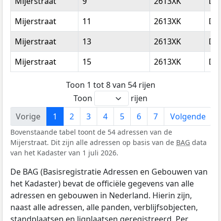
Mijerstraat
9
2613XK
Del
Mijerstraat
11
2613XK
Del
Mijerstraat
13
2613XK
Del
Mijerstraat
15
2613XK
Del
Toon 1 tot 8 van 54 rijen
Toon
rijen
Vorige
1
2
3
4
5
6
7
Volgende
Bovenstaande tabel toont de 54 adressen van de
Mijerstraat. Dit zijn alle adressen op basis van de
BAG
data
van het Kadaster van 1 juli 2026.
De BAG (Basisregistratie Adressen en Gebouwen van
het Kadaster) bevat de officiële gegevens van alle
adressen en gebouwen in Nederland. Hierin zijn,
naast alle adressen, alle panden, verblijfsobjecten,
standplaatsen en ligplaatsen geregistreerd. Per