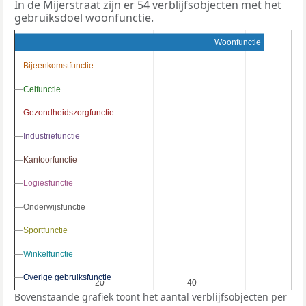
In de Mijerstraat zijn er 54 verblijfsobjecten met het
gebruiksdoel woonfunctie.
Woonfunctie
Bijeenkomstfunctie
Bijeenkomstfunctie
Celfunctie
Celfunctie
Gezondheidszorgfunctie
Gezondheidszorgfunctie
Industriefunctie
Industriefunctie
Kantoorfunctie
Kantoorfunctie
Logiesfunctie
Logiesfunctie
Onderwijsfunctie
Onderwijsfunctie
Sportfunctie
Sportfunctie
Winkelfunctie
Winkelfunctie
Overige gebruiksfunctie
Overige gebruiksfunctie
20
20
40
40
Bovenstaande grafiek toont het aantal verblijfsobjecten per