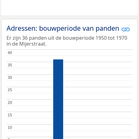
Adressen: bouwperiode van panden
Er zijn 36 panden uit de bouwperiode 1950 tot 1970
in de Mijerstraat.
40
40
35
35
30
30
25
25
20
20
15
15
10
10