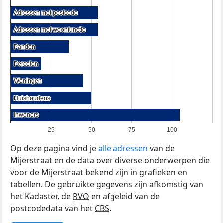
Adressen met postcode
Adressen met postcode
Adressen met woonfunctie
Adressen met woonfunctie
Panden
Panden
Percelen
Percelen
Woningen
Woningen
Huishoudens
Huishoudens
Inwoners
Inwoners
25
50
75
100
Op deze pagina vind je
alle adressen
van de
Mijerstraat en de data over diverse onderwerpen die
voor de Mijerstraat bekend zijn in grafieken en
tabellen. De gebruikte gegevens zijn afkomstig van
het Kadaster, de
RVO
en afgeleid van de
postcodedata van het
CBS
.