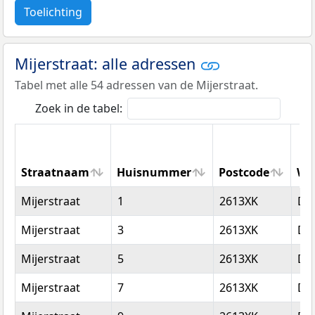
Toelichting
Mijerstraat: alle adressen
Tabel met alle 54 adressen van de Mijerstraat.
Zoek in de tabel:
Straatnaam
Huisnummer
Postcode
Wo
Straatnaam
Huisnummer
Postcode
Wo
Mijerstraat
1
2613XK
Del
Mijerstraat
3
2613XK
Del
Mijerstraat
5
2613XK
Del
Mijerstraat
7
2613XK
Del