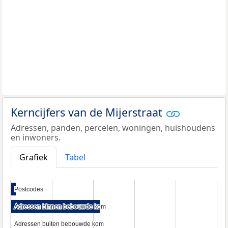
Kerncijfers van de Mijerstraat
Adressen, panden, percelen, woningen, huishoudens
en inwoners.
Grafiek
Tabel
Postcodes
Postcodes
Adressen binnen bebouwde kom
Adressen binnen bebouwde kom
Adressen buiten bebouwde kom
Adressen buiten bebouwde kom