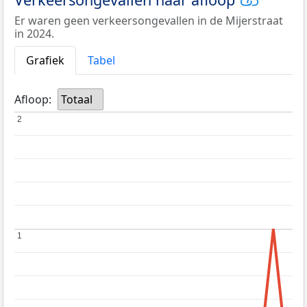
Er waren geen verkeersongevallen in de Mijerstraat
in 2024.
Grafiek
Tabel
Afloop:
Totaal
2
2
1
1