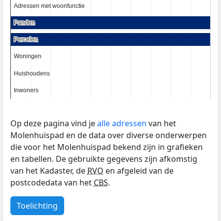
Adressen met woonfunctie
Adressen met woonfunctie
Panden
Panden
Percelen
Percelen
Woningen
Woningen
Huishoudens
Huishoudens
Inwoners
Inwoners
Op deze pagina vind je
alle adressen
van het
Molenhuispad en de data over diverse onderwerpen
die voor het Molenhuispad bekend zijn in grafieken
en tabellen. De gebruikte gegevens zijn afkomstig
van het Kadaster, de
RVO
en afgeleid van de
postcodedata van het
CBS
.
Toelichting