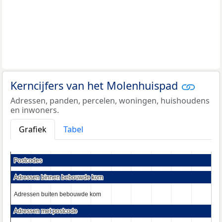
Kerncijfers van het Molenhuispad
Adressen, panden, percelen, woningen, huishoudens
en inwoners.
Grafiek
Tabel
Postcodes
Postcodes
Adressen binnen bebouwde kom
Adressen binnen bebouwde kom
Adressen buiten bebouwde kom
Adressen buiten bebouwde kom
Adressen met postcode
Adressen met postcode