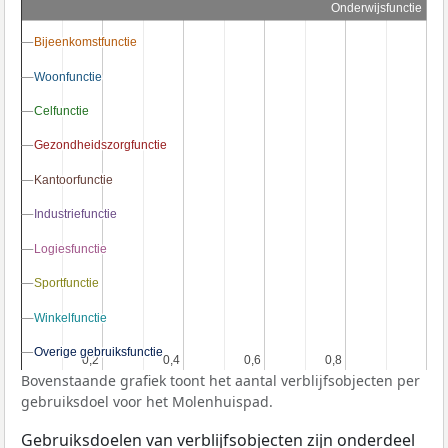
Onderwijsfunctie
Bijeenkomstfunctie
Bijeenkomstfunctie
Woonfunctie
Woonfunctie
Celfunctie
Celfunctie
Gezondheidszorgfunctie
Gezondheidszorgfunctie
Kantoorfunctie
Kantoorfunctie
Industriefunctie
Industriefunctie
Logiesfunctie
Logiesfunctie
Sportfunctie
Sportfunctie
Winkelfunctie
Winkelfunctie
Overige gebruiksfunctie
Overige gebruiksfunctie
0,2
0,2
0,4
0,4
0,6
0,6
0,8
0,8
Bovenstaande grafiek toont het aantal verblijfsobjecten per
gebruiksdoel voor het Molenhuispad.
Gebruiksdoelen van verblijfsobjecten zijn onderdeel