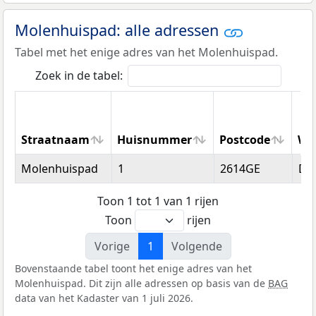
Molenhuispad: alle adressen
Tabel met het enige adres van het Molenhuispad.
Zoek in de tabel:
Straatnaam
Huisnummer
Postcode
Wo
Straatnaam
Huisnummer
Postcode
Wo
Molenhuispad
1
2614GE
Del
Toon 1 tot 1 van 1 rijen
Toon
rijen
Vorige
1
Volgende
Bovenstaande tabel toont het enige adres van het
Molenhuispad. Dit zijn alle adressen op basis van de
BAG
data van het Kadaster van 1 juli 2026.