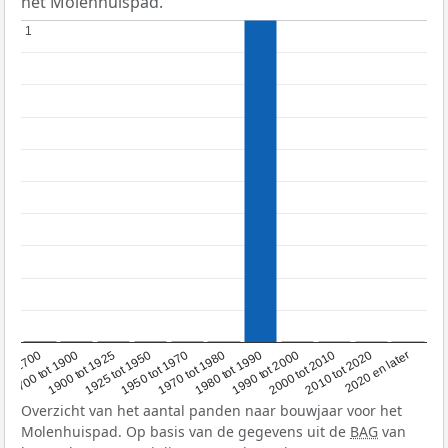
het Molenhuispad.
1
1
1950 tot 1970
1990 tot 2000
2020 en later
1900 tot 1925
1970 tot 1980
2000 tot 2010
oor 1700
1925 tot 1950
1980 tot 1990
2010 tot 2020
1700 tot 1900
Overzicht van het aantal panden naar bouwjaar voor het
Molenhuispad. Op basis van de gegevens uit de
BAG
van