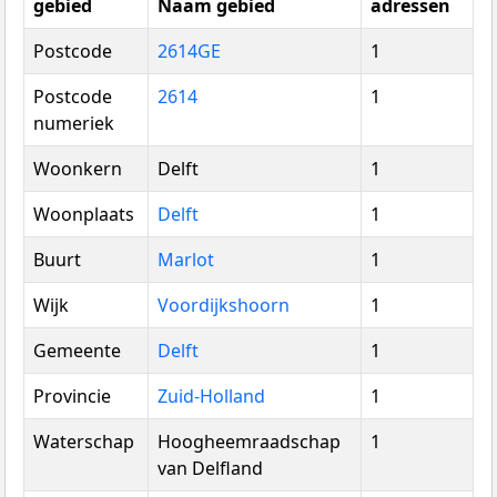
gebied
Naam gebied
adressen
Postcode
2614GE
1
Postcode
2614
1
numeriek
Woonkern
Delft
1
Woonplaats
Delft
1
Buurt
Marlot
1
Wijk
Voordijkshoorn
1
Gemeente
Delft
1
Provincie
Zuid-Holland
1
Waterschap
Hoogheemraadschap
1
van Delfland