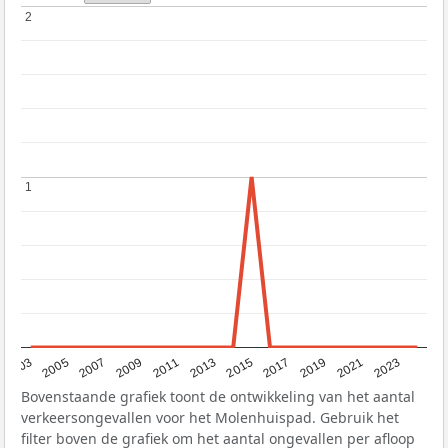
2
2
1
1
2017
2023
2007
2013
2019
2003
2009
2015
2021
2005
2011
Bovenstaande grafiek toont de ontwikkeling van het aantal
verkeersongevallen voor het Molenhuispad. Gebruik het
filter boven de grafiek om het aantal ongevallen per afloop