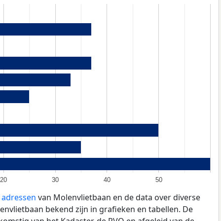
20
30
40
50
e adressen
van Molenvlietbaan en de data over diverse
nvlietbaan bekend zijn in grafieken en tabellen. De
fkomstig van het Kadaster, de
RVO
en afgeleid van de