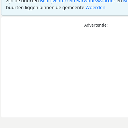
zijn de buurten
Bedrijventerrein Barwoutswaarder
en
Mo
buurten liggen binnen de gemeente
Woerden
.
Advertentie: