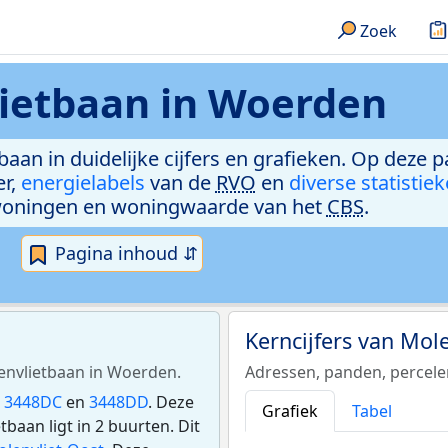
Zoek
ietbaan in Woerden
baan in duidelijke cijfers en grafieken. Op deze p
er,
energielabels
van de
RVO
en
diverse statistie
woningen en woningwaarde van het
CBS
.
Pagina inhoud ⇵
Kerncijfers van Mol
lenvlietbaan in Woerden.
Adressen, panden, percel
:
3448DC
en
3448DD
. Deze
Grafiek
Tabel
aan ligt in 2 buurten. Dit