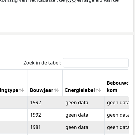
Zoek in de tabel:
Bebouwde
ingtype
Bouwjaar
Energielabel
kom
ingtype
Bouwjaar
Energielabel
Bebouwde
1992
geen data
geen data
kom
1992
geen data
geen data
1981
geen data
geen data