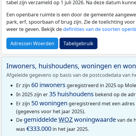
tabel zijn verzameld op 1 juli 2026. Na deze datum kunn
Een openbare ruimte is een door de gemeente aangewezen
park, erf, spoorbaan of brug zijn. Zie de toelichting vo
weer te geven. Bekijk de
definities van de soorten open
Adressen Woerden
Tabelgebruik
Inwoners, huishoudens, woningen en wo
Afgeleide gegevens op basis van de postcodedata van h
60 inwoners
Er zijn
geregistreerd in 2025 op Mole
35 huishoudens
In 2025 zijn er
bekend op de adr
50 woningen
Er zijn
geregistreerd met een adres
(gegevens voor het jaar 2025).
gemiddelde
WOZ
woningwaarde
De
van de h
€333.000
was
in het jaar 2025.