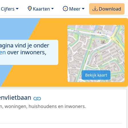
Cijfers
Kaarten
Meer
Download
agina vind je onder
ken
over inwoners,
Bekijk kaart
envlietbaan
en, woningen, huishoudens en inwoners.