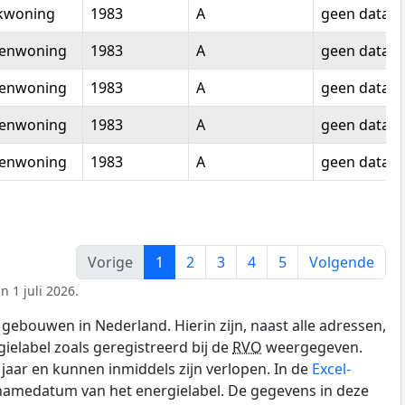
kwoning
1983
A
geen data
senwoning
1983
A
geen data
senwoning
1983
A
geen data
senwoning
1983
A
geen data
senwoning
1983
A
geen data
Vorige
1
2
3
4
5
Volgende
 1 juli 2026.
gebouwen in Nederland. Hierin zijn, naast alle adressen,
gielabel zoals geregistreerd bij de
RVO
weergegeven.
0 jaar en kunnen inmiddels zijn verlopen. In de
Excel-
pnamedatum van het energielabel. De gegevens in deze