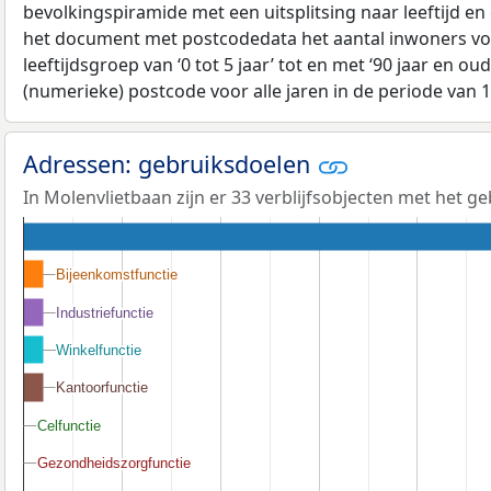
bevolkingspiramide met een uitsplitsing naar leeftijd en
het document met postcodedata het aantal inwoners voo
leeftijdsgroep van ‘0 tot 5 jaar’ tot en met ‘90 jaar en oud
(numerieke) postcode voor alle jaren in de periode van 
Adressen: gebruiksdoelen
In Molenvlietbaan zijn er 33 verblijfsobjecten met het g
Bijeenkomstfunctie
Bijeenkomstfunctie
Industriefunctie
Industriefunctie
Winkelfunctie
Winkelfunctie
Kantoorfunctie
Kantoorfunctie
Celfunctie
Celfunctie
Gezondheidszorgfunctie
Gezondheidszorgfunctie