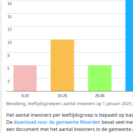
18
18
15
15
13
13
10
10
8
8
5
5
3
3
0-15
15-25
25-45
Bevolking, leeftijdsgroepen: aantal inwoners op 1 januari 2025 p
Het aantal inwoners per leeftijdsgroep is bepaald op ba
De
download voor de gemeente Woerden
bevat veel mee
een document met het aantal inwoners in de gemeente 