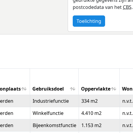
postcodedata van het
CBS
.
Toelichting
onplaats
Gebruiksdoel
Oppervlakte
Won
onplaats
Gebruiksdoel
Oppervlakte
Won
erden
Industriefunctie
334 m2
n.v.t.
erden
Winkelfunctie
4.410 m2
n.v.t.
erden
Bijeenkomstfunctie
1.153 m2
n.v.t.