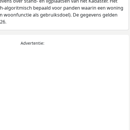
ens over stand- en ligplaatsen van het Kadaster. Het
ch-algoritmisch bepaald voor panden waarin een woning
en woonfunctie als gebruiksdoel). De gegevens gelden
026.
Advertentie: