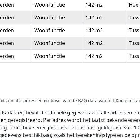
erden
Woonfunctie
142 m2
Hoe
erden
Woonfunctie
142 m2
Tus
erden
Woonfunctie
142 m2
Tus
erden
Woonfunctie
142 m2
Tus
erden
Woonfunctie
142 m2
Tus
it zijn alle adressen op basis van de
BAG
data van het Kadaster van
adaster) bevat de officiële gegevens van alle adressen en 
tsen geregistreerd. Per adres wordt het laatst bekende ener
ldig; definitieve energielabels hebben een geldigheid van 1
 gegevens beschikbaar, zoals het berekeningstype en de o