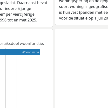
woningtypering en de gegev
 geslacht. Daarnaast bevat
soort woning is geografis
r iedere 5 jarige
is huisvest (panden met e
er’ per viercijferige
voor de situatie op 1 juli 2
1998 tot en met 2025.
ebruiksdoel woonfunctie.
Woonfunctie