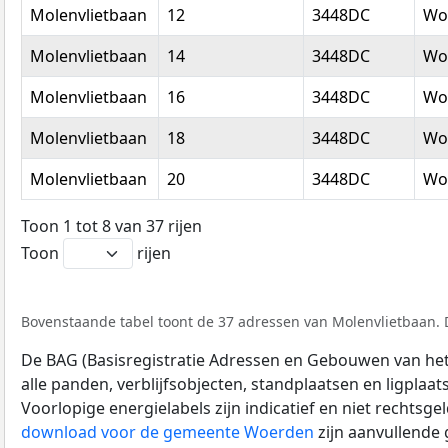
Molenvlietbaan
12
3448DC
Wo
Molenvlietbaan
14
3448DC
Wo
Molenvlietbaan
16
3448DC
Wo
Molenvlietbaan
18
3448DC
Wo
Molenvlietbaan
20
3448DC
Wo
Toon 1 tot 8 van 37 rijen
Toon
rijen
Bovenstaande tabel toont de 37 adressen van Molenvlietbaan. D
De BAG (Basisregistratie Adressen en Gebouwen van het K
alle panden, verblijfsobjecten, standplaatsen en ligplaa
Voorlopige energielabels zijn indicatief en niet rechtsge
download voor de gemeente Woerden
zijn aanvullende