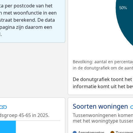
ta per postcode van het
50%
en met woonfunctie in een
straat berekend. De data
pagina zijn daarom een
.
Bevolking: aantal en percenta
in de donutgrafiek om de aanta
De donutgrafiek toont het
informatie komt uit het b
Soorten woningen
dsgroep 45-65 in 2025.
Tussenwoningenen komen he
met het woningtype tuss
Appartementen
Tussenwo