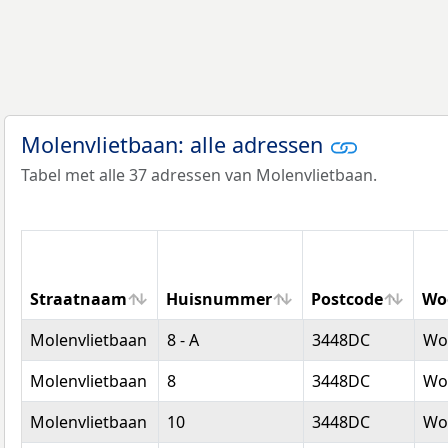
Molenvlietbaan: alle adressen
Tabel met alle 37 adressen van Molenvlietbaan.
Straatnaam
Huisnummer
Postcode
Wo
Straatnaam
Huisnummer
Postcode
Wo
Molenvlietbaan
8 - A
3448DC
Wo
Molenvlietbaan
8
3448DC
Wo
Molenvlietbaan
10
3448DC
Wo