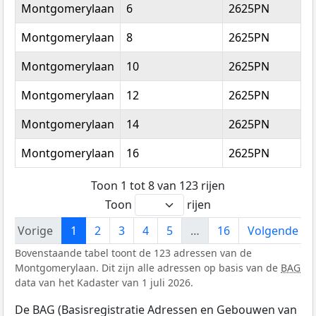
Montgomerylaan
6
2625PN
D
Montgomerylaan
8
2625PN
D
Montgomerylaan
10
2625PN
D
Montgomerylaan
12
2625PN
D
Montgomerylaan
14
2625PN
D
Montgomerylaan
16
2625PN
D
Toon 1 tot 8 van 123 rijen
Toon
rijen
Vorige
1
2
3
4
5
…
16
Volgende
Bovenstaande tabel toont de 123 adressen van de
Montgomerylaan. Dit zijn alle adressen op basis van de
BAG
data van het Kadaster van 1 juli 2026.
De BAG (Basisregistratie Adressen en Gebouwen van