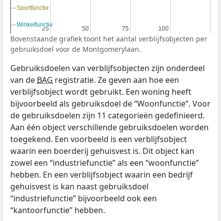
Sportfunctie
Sportfunctie
Winkelfunctie
Winkelfunctie
25
25
50
50
75
75
100
100
Bovenstaande grafiek toont het aantal verblijfsobjecten per
gebruiksdoel voor de Montgomerylaan.
Gebruiksdoelen van verblijfsobjecten zijn onderdeel
van de
BAG
registratie. Ze geven aan hoe een
verblijfsobject wordt gebruikt. Een woning heeft
bijvoorbeeld als gebruiksdoel de “Woonfunctie”. Voor
de gebruiksdoelen zijn 11 categorieën gedefinieerd.
Aan één object verschillende gebruiksdoelen worden
toegekend. Een voorbeeld is een verblijfsobject
waarin een boerderij gehuisvest is. Dit object kan
zowel een “industriefunctie” als een “woonfunctie”
hebben. En een verblijfsobject waarin een bedrijf
gehuisvest is kan naast gebruiksdoel
“industriefunctie” bijvoorbeeld ook een
“kantoorfunctie” hebben.