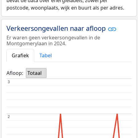
bevat de data over energielabels, zowel per
postcode, woonplaats, wijk en buurt als per adres.
Verkeersongevallen naar afloop
Er waren geen verkeersongevallen in de
Montgomerylaan in 2024.
Grafiek
Tabel
Afloop:
Totaal
3
3
2
2