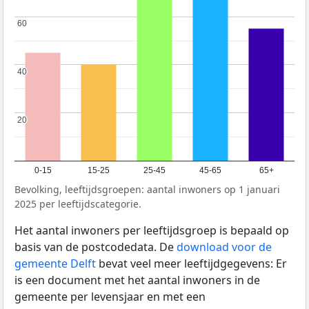
60
60
40
40
20
20
0-15
15-25
25-45
45-65
65+
Bevolking, leeftijdsgroepen: aantal inwoners op 1 januari
2025 per leeftijdscategorie.
Het aantal inwoners per leeftijdsgroep is bepaald op
basis van de postcodedata. De
download voor de
gemeente Delft
bevat veel meer leeftijdgegevens: Er
is een document met het aantal inwoners in de
gemeente per levensjaar en met een