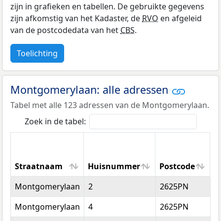
zijn in grafieken en tabellen. De gebruikte gegevens
zijn afkomstig van het Kadaster, de
RVO
en afgeleid
van de postcodedata van het
CBS
.
Toelichting
Montgomerylaan: alle adressen
Tabel met alle 123 adressen van de Montgomerylaan.
Zoek in de tabel:
Straatnaam
Huisnummer
Postcode
W
Straatnaam
Huisnummer
Postcode
W
Montgomerylaan
2
2625PN
D
Montgomerylaan
4
2625PN
D