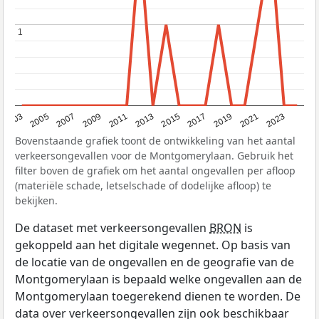
1
1
2017
2023
2007
2013
2019
2003
2009
2015
2021
2005
2011
Bovenstaande grafiek toont de ontwikkeling van het aantal
verkeersongevallen voor de Montgomerylaan. Gebruik het
filter boven de grafiek om het aantal ongevallen per afloop
(materiële schade, letselschade of dodelijke afloop) te
bekijken.
De dataset met verkeersongevallen
BRON
is
gekoppeld aan het digitale wegennet. Op basis van
de locatie van de ongevallen en de geografie van de
Montgomerylaan is bepaald welke ongevallen aan de
Montgomerylaan toegerekend dienen te worden. De
data over verkeersongevallen zijn ook beschikbaar