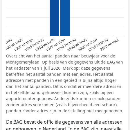
1950 tot 1970
1990 tot 2000
1900 tot 1925
2020 en later
1970 tot 1980
oor 1700
2000 tot 2010
1925 tot 1950
1980 tot 1990
1700 tot 1900
2010 tot 2020
Overzicht van het aantal panden naar bouwjaar voor de
Montgomerylaan. Op basis van de gegevens uit de
BAG
van
het Kadaster van 1 juli 2026. Merk op: deze gegevens
betreffen het aantal panden met een adres. Het aantal
adressen met panden in een gebied is bijna altijd hoger
dan het aantal panden. Dit is omdat er meerdere adressen
in hetzelfde pand gehuisvest kunnen zijn, zoals bij een
appartementengebouw. Anderzijds kunnen er ook panden
zonder adres voorkomen (zoals bijvoorbeeld een schuur),
panden zonder adres zijn in deze telling niet meegenomen.
De
BAG
bevat de officiële gegevens van alle adressen
en gebouwen in Nederland. In de BAG zijn, naast alle