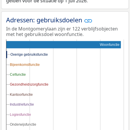
gelden voor de situatie op 1 juli 2026.
Adressen: gebruiksdoelen
In de Montgomerylaan zijn er 122 verblijfsobjecten
met het gebruiksdoel woonfunctie.
Woonfunctie
Overige gebruiksfunctie
Overige gebruiksfunctie
Bijeenkomstfunctie
Bijeenkomstfunctie
Celfunctie
Celfunctie
Gezondheidszorgfunctie
Gezondheidszorgfunctie
Kantoorfunctie
Kantoorfunctie
Industriefunctie
Industriefunctie
Logiesfunctie
Logiesfunctie
Onderwijsfunctie
Onderwijsfunctie