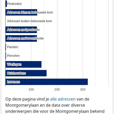
Postcodes
Postcodes
Adressen binnen bebouwde kom
Adressen binnen bebouwde kom
Adressen buiten bebouwde kom
Adressen buiten bebouwde kom
Adressen met postcode
Adressen met postcode
Adressen met woonfunctie
Adressen met woonfunctie
Panden
Panden
Percelen
Percelen
Woningen
Woningen
Huishoudens
Huishoudens
Inwoners
Inwoners
100
200
300
Op deze pagina vind je
alle adressen
van de
Montgomerylaan en de data over diverse
onderwerpen die voor de Montgomerylaan bekend