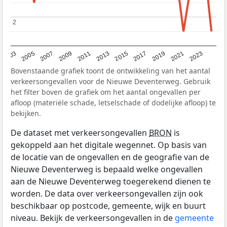
2
2
2017
2023
2007
2013
2019
2003
2009
2015
2021
2005
2011
Bovenstaande grafiek toont de ontwikkeling van het aantal
verkeersongevallen voor de Nieuwe Deventerweg. Gebruik
het filter boven de grafiek om het aantal ongevallen per
afloop (materiële schade, letselschade of dodelijke afloop) te
bekijken.
De dataset met verkeersongevallen
BRON
is
gekoppeld aan het digitale wegennet. Op basis van
de locatie van de ongevallen en de geografie van de
Nieuwe Deventerweg is bepaald welke ongevallen
aan de Nieuwe Deventerweg toegerekend dienen te
worden. De data over verkeersongevallen zijn ook
beschikbaar op postcode, gemeente, wijk en buurt
niveau. Bekijk de verkeersongevallen in de
gemeente