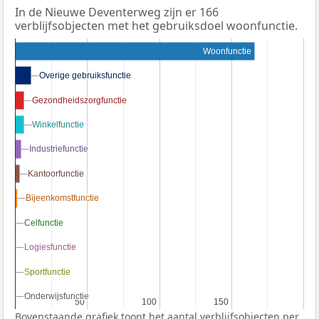
In de Nieuwe Deventerweg zijn er 166
verblijfsobjecten met het gebruiksdoel woonfunctie.
Woonfunctie
Overige gebruiksfunctie
Overige gebruiksfunctie
Gezondheidszorgfunctie
Gezondheidszorgfunctie
Winkelfunctie
Winkelfunctie
Industriefunctie
Industriefunctie
Kantoorfunctie
Kantoorfunctie
Bijeenkomstfunctie
Bijeenkomstfunctie
Celfunctie
Celfunctie
Logiesfunctie
Logiesfunctie
Sportfunctie
Sportfunctie
Onderwijsfunctie
Onderwijsfunctie
50
50
100
100
150
150
Bovenstaande grafiek toont het aantal verblijfsobjecten per