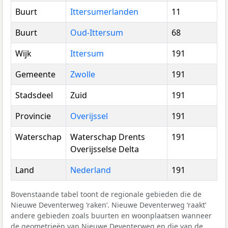
Buurt
Ittersumerlanden
11
Buurt
Oud-Ittersum
68
Wijk
Ittersum
191
Gemeente
Zwolle
191
Stadsdeel
Zuid
191
Provincie
Overijssel
191
Waterschap
Waterschap Drents
191
Overijsselse Delta
Land
Nederland
191
Bovenstaande tabel toont de regionale gebieden die de
Nieuwe Deventerweg ‘raken’. Nieuwe Deventerweg ‘raakt’
andere gebieden zoals buurten en woonplaatsen wanneer
de geometrieën van Nieuwe Deventerweg en die van de