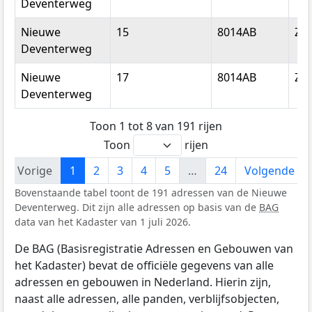
Deventerweg
Nieuwe
15
8014AB
Zwo
Deventerweg
Nieuwe
17
8014AB
Zwo
Deventerweg
Toon 1 tot 8 van 191 rijen
Toon
rijen
Vorige
1
2
3
4
5
…
24
Volgende
Bovenstaande tabel toont de 191 adressen van de Nieuwe
Deventerweg. Dit zijn alle adressen op basis van de
BAG
data van het Kadaster van 1 juli 2026.
De BAG (Basisregistratie Adressen en Gebouwen van
het Kadaster) bevat de officiële gegevens van alle
adressen en gebouwen in Nederland. Hierin zijn,
naast alle adressen, alle panden, verblijfsobjecten,