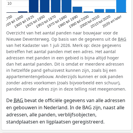
10
10
1950 tot 1970
1990 tot 2000
1900 tot 1925
2020 en later
1970 tot 1980
oor 1700
2000 tot 2010
1925 tot 1950
1980 tot 1990
1700 tot 1900
2010 tot 2020
Overzicht van het aantal panden naar bouwjaar voor de
Nieuwe Deventerweg. Op basis van de gegevens uit de
BAG
van het Kadaster van 1 juli 2026. Merk op: deze gegevens
betreffen het aantal panden met een adres. Het aantal
adressen met panden in een gebied is bijna altijd hoger
dan het aantal panden. Dit is omdat er meerdere adressen
in hetzelfde pand gehuisvest kunnen zijn, zoals bij een
appartementengebouw. Anderzijds kunnen er ook panden
zonder adres voorkomen (zoals bijvoorbeeld een schuur),
panden zonder adres zijn in deze telling niet meegenomen.
De
BAG
bevat de officiële gegevens van alle adressen
en gebouwen in Nederland. In de BAG zijn, naast alle
adressen, alle panden, verblijfsobjecten,
standplaatsen en ligplaatsen geregistreerd.