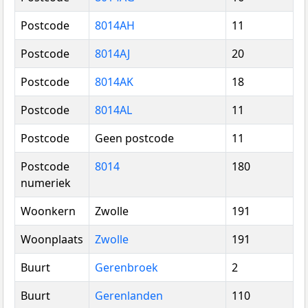
Postcode
8014AH
11
Postcode
8014AJ
20
Postcode
8014AK
18
Postcode
8014AL
11
Postcode
Geen postcode
11
Postcode
8014
180
numeriek
Woonkern
Zwolle
191
Woonplaats
Zwolle
191
Buurt
Gerenbroek
2
Buurt
Gerenlanden
110