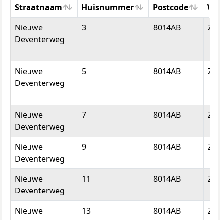
Straatnaam
Huisnummer
Postcode
Wo
Straatnaam
Huisnummer
Postcode
Wo
Nieuwe
3
8014AB
Zwo
Deventerweg
Nieuwe
5
8014AB
Zwo
Deventerweg
Nieuwe
7
8014AB
Zwo
Deventerweg
Nieuwe
9
8014AB
Zwo
Deventerweg
Nieuwe
11
8014AB
Zwo
Deventerweg
Nieuwe
13
8014AB
Zwo