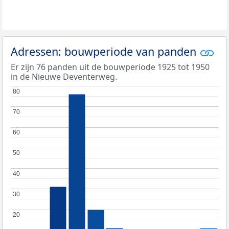
Adressen: bouwperiode van panden
Er zijn 76 panden uit de bouwperiode 1925 tot 1950
in de Nieuwe Deventerweg.
80
80
70
70
60
60
50
50
40
40
30
30
20
20