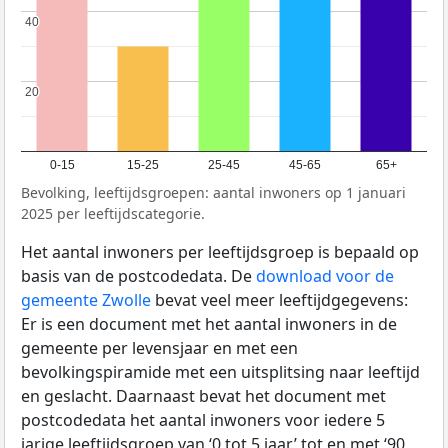
40
40
20
20
0-15
15-25
25-45
45-65
65+
Bevolking, leeftijdsgroepen: aantal inwoners op 1 januari
2025 per leeftijdscategorie.
Het aantal inwoners per leeftijdsgroep is bepaald op
basis van de postcodedata. De
download voor de
gemeente Zwolle
bevat veel meer leeftijdgegevens:
Er is een document met het aantal inwoners in de
gemeente per levensjaar en met een
bevolkingspiramide met een uitsplitsing naar leeftijd
en geslacht. Daarnaast bevat het document met
postcodedata het aantal inwoners voor iedere 5
jarige leeftijdsgroep van ‘0 tot 5 jaar’ tot en met ‘90