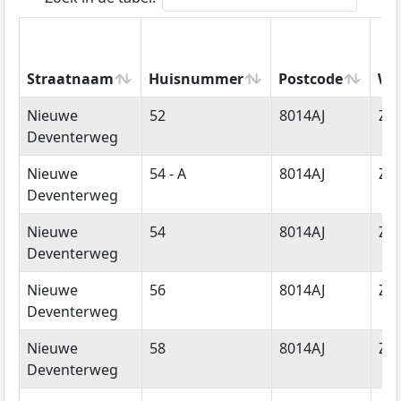
Straatnaam
Huisnummer
Postcode
Wo
Straatnaam
Huisnummer
Postcode
Wo
Nieuwe
52
8014AJ
Zwo
Deventerweg
Nieuwe
54 - A
8014AJ
Zwo
Deventerweg
Nieuwe
54
8014AJ
Zwo
Deventerweg
Nieuwe
56
8014AJ
Zwo
Deventerweg
Nieuwe
58
8014AJ
Zwo
Deventerweg