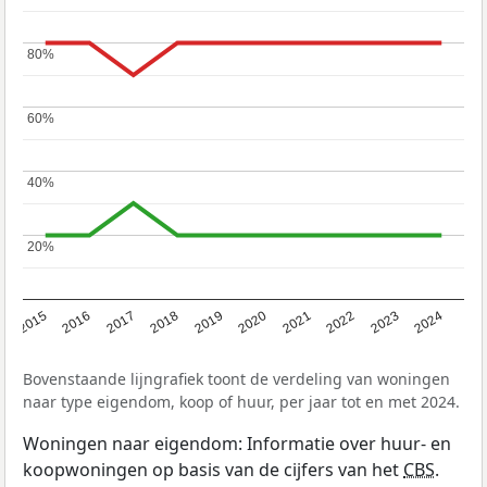
80%
80%
60%
60%
40%
40%
20%
20%
2015
2016
2017
2018
2019
2020
2021
2022
2023
2024
Bovenstaande lijngrafiek toont de verdeling van woningen
naar type eigendom, koop of huur, per jaar tot en met 2024.
Woningen naar eigendom: Informatie over huur- en
koopwoningen op basis van de cijfers van het
CBS
.