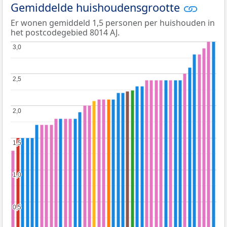
Gemiddelde huishoudensgrootte
Er wonen gemiddeld 1,5 personen per huishouden in
het postcodegebied 8014 AJ.
3,0
3,0
2,5
2,5
2,0
2,0
1,5
1,5
1,0
1,0
0,5
0,5