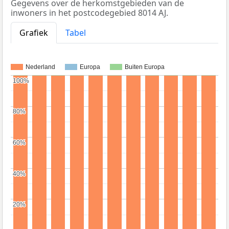
Gegevens over de herkomstgebieden van de
inwoners in het postcodegebied 8014 AJ.
Grafiek
Tabel
Nederland
Europa
Buiten Europa
100%
100%
80%
80%
60%
60%
40%
40%
20%
20%