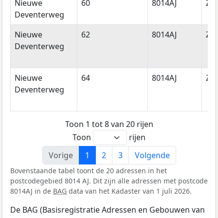
Nieuwe
60
8014AJ
Zwo
Deventerweg
Nieuwe
62
8014AJ
Zwo
Deventerweg
Nieuwe
64
8014AJ
Zwo
Deventerweg
Toon 1 tot 8 van 20 rijen
Toon
rijen
Vorige
1
2
3
Volgende
Bovenstaande tabel toont de 20 adressen in het
postcodegebied 8014 AJ. Dit zijn alle adressen met postcode
8014AJ in de
BAG
data van het Kadaster van 1 juli 2026.
De BAG (Basisregistratie Adressen en Gebouwen van