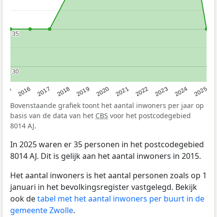
35
35
30
30
2015
2016
2017
2018
2019
2020
2021
2022
2023
2024
2025
Bovenstaande grafiek toont het aantal inwoners per jaar op
basis van de data van het
CBS
voor het postcodegebied
8014 AJ.
In 2025 waren er 35 personen in het postcodegebied
8014 AJ. Dit is gelijk aan het aantal inwoners in 2015.
Het aantal inwoners is het aantal personen zoals op 1
januari in het bevolkingsregister vastgelegd. Bekijk
ook de
tabel met het aantal inwoners per buurt in de
gemeente Zwolle
.