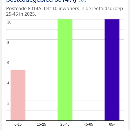
Postcode 8014AJ telt 10 inwoners in de leeftijdsgroep
25-45 in 2025.
10
10
8
8
6
6
4
4
2
2
0-15
15-25
25-45
45-65
65+