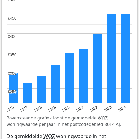
€450
€450
€400
€400
€350
€350
€300
€300
€250
€250
2016
2017
2018
2019
2020
2021
2022
2023
2024
Bovenstaande grafiek toont de gemiddelde
WOZ
woningwaarde per jaar in het postcodegebied 8014 AJ.
De gemiddelde
WOZ
woningwaarde in het