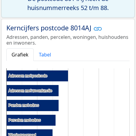
huisnummerreeks 52 t/m 88.
Kerncijfers postcode 8014AJ
Adressen, panden, percelen, woningen, huishoudens
en inwoners.
Grafiek
Tabel
Adressen met postcode
Adressen met postcode
Adressen met woonfunctie
Adressen met woonfunctie
Panden met adres
Panden met adres
Percelen met adres
Percelen met adres
Woningvoorraad
Woningvoorraad