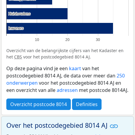
Huishoudens
Huishoudens
Inwoners
Inwoners
10
20
30
Overzicht van de belangrijkste cijfers van het Kadaster en
het
CBS
voor het postcodegebied 8014 AJ.
Op deze pagina vind je een
kaart
van het
postcodegebied 8014 AJ, de data over meer dan
250
onderwerpen
voor het postcodegebied 8014 AJ en
een overzicht van alle
adressen
met postcode 8014AJ.
Overzicht postcode 8014
Definities
Over het postcodegebied 8014 AJ