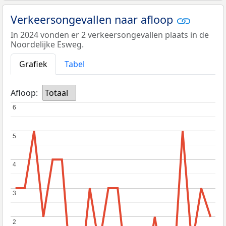
Verkeersongevallen naar afloop
In 2024 vonden er 2 verkeersongevallen plaats in de
Noordelijke Esweg.
Grafiek
Tabel
Afloop:
Totaal
6
6
5
5
4
4
3
3
2
2