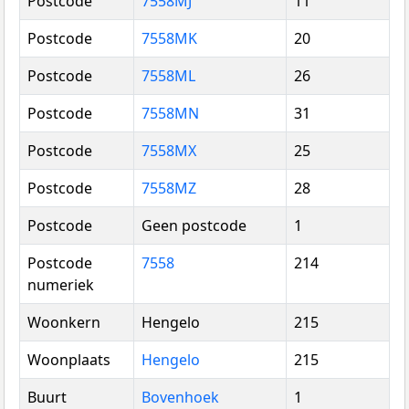
Postcode
7558MJ
11
Postcode
7558MK
20
Postcode
7558ML
26
Postcode
7558MN
31
Postcode
7558MX
25
Postcode
7558MZ
28
Postcode
Geen postcode
1
Postcode
7558
214
numeriek
Woonkern
Hengelo
215
Woonplaats
Hengelo
215
Buurt
Bovenhoek
1