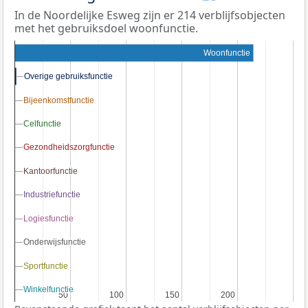
In de Noordelijke Esweg zijn er 214 verblijfsobjecten
met het gebruiksdoel woonfunctie.
Woonfunctie
Overige gebruiksfunctie
Overige gebruiksfunctie
Bijeenkomstfunctie
Bijeenkomstfunctie
Celfunctie
Celfunctie
Gezondheidszorgfunctie
Gezondheidszorgfunctie
Kantoorfunctie
Kantoorfunctie
Industriefunctie
Industriefunctie
Logiesfunctie
Logiesfunctie
Onderwijsfunctie
Onderwijsfunctie
Sportfunctie
Sportfunctie
Winkelfunctie
Winkelfunctie
50
50
100
100
150
150
200
200