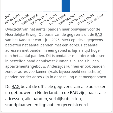
1950 tot 1970
1990 tot 2000
1900 tot 1925
2020 en later
1970 tot 1980
oor 1700
2000 tot 2010
1925 tot 1950
1980 tot 1990
1700 tot 1900
2010 tot 2020
Overzicht van het aantal panden naar bouwjaar voor de
Noordelijke Esweg. Op basis van de gegevens uit de
BAG
van het Kadaster van 1 juli 2026. Merk op: deze gegevens
betreffen het aantal panden met een adres. Het aantal
adressen met panden in een gebied is bijna altijd hoger
dan het aantal panden. Dit is omdat er meerdere adressen
in hetzelfde pand gehuisvest kunnen zijn, zoals bij een
appartementengebouw. Anderzijds kunnen er ook panden
zonder adres voorkomen (zoals bijvoorbeeld een schuur),
panden zonder adres zijn in deze telling niet meegenomen.
De
BAG
bevat de officiële gegevens van alle adressen
en gebouwen in Nederland. In de BAG zijn, naast alle
adressen, alle panden, verblijfsobjecten,
standplaatsen en ligplaatsen geregistreerd.