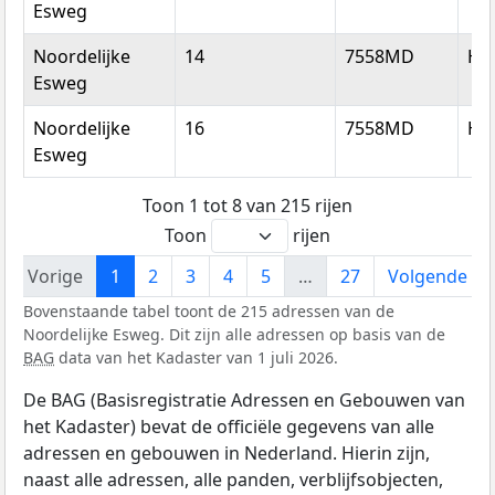
Esweg
Noordelijke
14
7558MD
He
Esweg
Noordelijke
16
7558MD
He
Esweg
Toon 1 tot 8 van 215 rijen
Toon
rijen
Vorige
1
2
3
4
5
…
27
Volgende
Bovenstaande tabel toont de 215 adressen van de
Noordelijke Esweg. Dit zijn alle adressen op basis van de
BAG
data van het Kadaster van 1 juli 2026.
De BAG (Basisregistratie Adressen en Gebouwen van
het Kadaster) bevat de officiële gegevens van alle
adressen en gebouwen in Nederland. Hierin zijn,
naast alle adressen, alle panden, verblijfsobjecten,