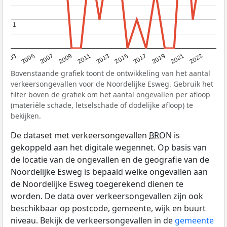
1
1
2017
2023
2007
2013
2019
2003
2009
2015
2021
2005
2011
Bovenstaande grafiek toont de ontwikkeling van het aantal
verkeersongevallen voor de Noordelijke Esweg. Gebruik het
filter boven de grafiek om het aantal ongevallen per afloop
(materiële schade, letselschade of dodelijke afloop) te
bekijken.
De dataset met verkeersongevallen
BRON
is
gekoppeld aan het digitale wegennet. Op basis van
de locatie van de ongevallen en de geografie van de
Noordelijke Esweg is bepaald welke ongevallen aan
de Noordelijke Esweg toegerekend dienen te
worden. De data over verkeersongevallen zijn ook
beschikbaar op postcode, gemeente, wijk en buurt
niveau. Bekijk de verkeersongevallen in de
gemeente