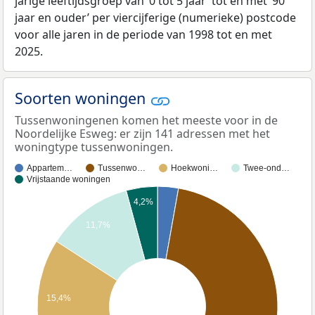
jarige leeftijdsgroep van ‘0 tot 5 jaar’ tot en met ‘90
jaar en ouder’ per viercijferige (numerieke) postcode
voor alle jaren in de periode van 1998 tot en met
2025.
Soorten woningen
Tussenwoningenen komen het meeste voor in de
Noordelijke Esweg: er zijn 141 adressen met het
woningtype tussenwoningen.
Appartem…
Tussenwo…
Hoekwoni…
Twee-ond…
Vrijstaande woningen
4,2%
11,7%
15,4%