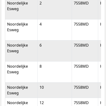
Straatnaam
Huisnummer
Postcode
Wo
Noordelijke
2
7558MD
He
Esweg
Noordelijke
4
7558MD
He
Esweg
Noordelijke
6
7558MD
He
Esweg
Noordelijke
8
7558MD
He
Esweg
Noordelijke
10
7558MD
He
Esweg
Noordelijke
12
7558MD
He