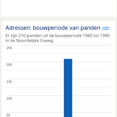
Adressen: bouwperiode van panden
Er zijn 210 panden uit de bouwperiode 1980 tot 1990
in de Noordelijke Esweg.
250
250
200
200
150
150
100
100
50
50