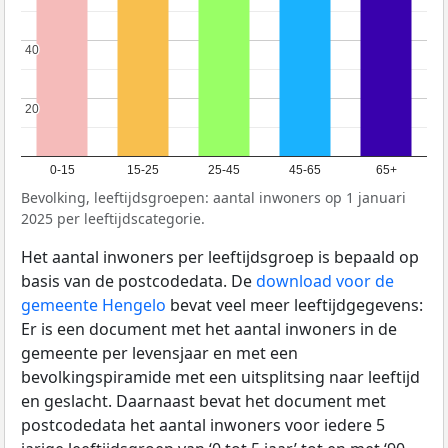
40
40
20
20
0-15
15-25
25-45
45-65
65+
Bevolking, leeftijdsgroepen: aantal inwoners op 1 januari
2025 per leeftijdscategorie.
Het aantal inwoners per leeftijdsgroep is bepaald op
basis van de postcodedata. De
download voor de
gemeente Hengelo
bevat veel meer leeftijdgegevens:
Er is een document met het aantal inwoners in de
gemeente per levensjaar en met een
bevolkingspiramide met een uitsplitsing naar leeftijd
en geslacht. Daarnaast bevat het document met
postcodedata het aantal inwoners voor iedere 5