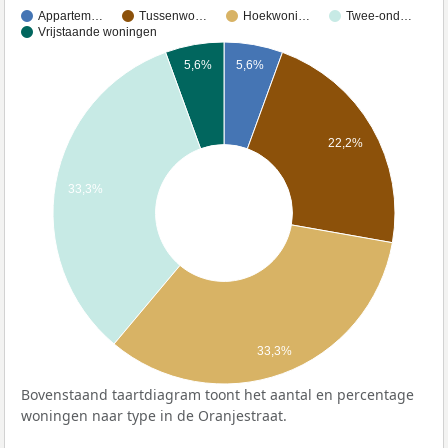
Appartem…
Tussenwo…
Hoekwoni…
Twee-ond…
Vrijstaande woningen
5,6%
5,6%
22,2%
33,3%
33,3%
Bovenstaand taartdiagram toont het aantal en percentage
woningen naar type in de Oranjestraat.