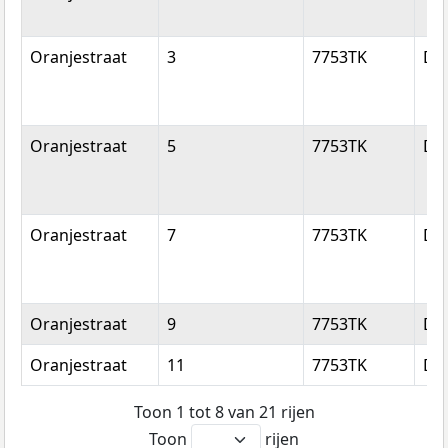
Oranjestraat
3
7753TK
Dal
Oranjestraat
5
7753TK
Dal
Oranjestraat
7
7753TK
Dal
Oranjestraat
9
7753TK
Dal
Oranjestraat
11
7753TK
Dal
Toon 1 tot 8 van 21 rijen
Toon
rijen