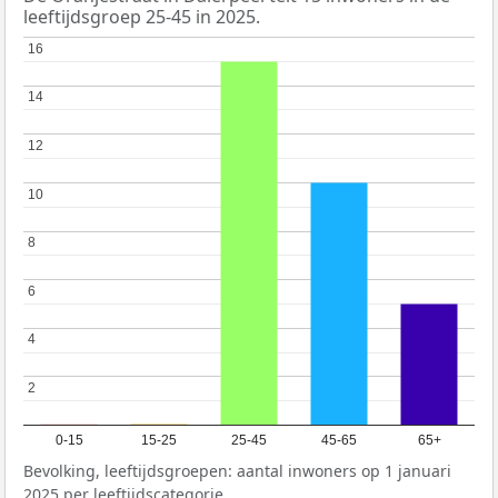
leeftijdsgroep 25-45 in 2025.
16
16
14
14
12
12
10
10
8
8
6
6
4
4
2
2
0-15
15-25
25-45
45-65
65+
Bevolking, leeftijdsgroepen: aantal inwoners op 1 januari
2025 per leeftijdscategorie.