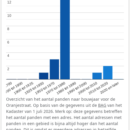
12
12
10
10
8
8
6
6
4
4
2
2
1950 tot 1970
1990 tot 2000
1900 tot 1925
2020 en later
1970 tot 1980
oor 1700
2000 tot 2010
1925 tot 1950
1980 tot 1990
1700 tot 1900
2010 tot 2020
Overzicht van het aantal panden naar bouwjaar voor de
Oranjestraat. Op basis van de gegevens uit de
BAG
van het
Kadaster van 1 juli 2026. Merk op: deze gegevens betreffen
het aantal panden met een adres. Het aantal adressen met
panden in een gebied is bijna altijd hoger dan het aantal
panden. Dit is omdat er meerdere adressen in hetzelfde