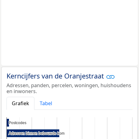
Kerncijfers van de Oranjestraat
Adressen, panden, percelen, woningen, huishoudens
en inwoners.
Grafiek
Tabel
Postcodes
Postcodes
Adressen binnen bebouwde kom
Adressen binnen bebouwde kom