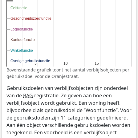
Celfunctie
Celfunctie
Gezondheidszorgfunctie
Gezondheidszorgfunctie
Logiesfunctie
Logiesfunctie
Kantoorfunctie
Kantoorfunctie
Winkelfunctie
Winkelfunctie
Overige gebruiksfunctie
Overige gebruiksfunctie
5
5
10
10
15
15
Bovenstaande grafiek toont het aantal verblijfsobjecten per
gebruiksdoel voor de Oranjestraat.
Gebruiksdoelen van verblijfsobjecten zijn onderdeel
van de
BAG
registratie. Ze geven aan hoe een
verblijfsobject wordt gebruikt. Een woning heeft
bijvoorbeeld als gebruiksdoel de “Woonfunctie”. Voor
de gebruiksdoelen zijn 11 categorieën gedefinieerd.
Aan één object verschillende gebruiksdoelen worden
toegekend. Een voorbeeld is een verblijfsobject