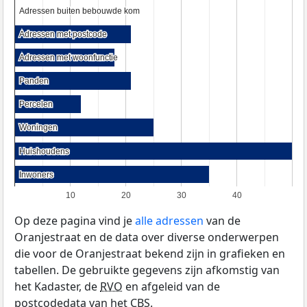
Adressen buiten bebouwde kom
Adressen buiten bebouwde kom
Adressen met postcode
Adressen met postcode
Adressen met woonfunctie
Adressen met woonfunctie
Panden
Panden
Percelen
Percelen
Woningen
Woningen
Huishoudens
Huishoudens
Inwoners
Inwoners
10
20
30
40
Op deze pagina vind je
alle adressen
van de
Oranjestraat en de data over diverse onderwerpen
die voor de Oranjestraat bekend zijn in grafieken en
tabellen. De gebruikte gegevens zijn afkomstig van
het Kadaster, de
RVO
en afgeleid van de
postcodedata van het
CBS
.