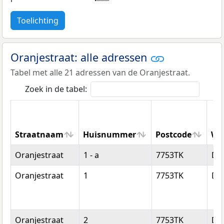
Toelichting
Oranjestraat: alle adressen
Tabel met alle 21 adressen van de Oranjestraat.
Zoek in de tabel:
Straatnaam
Huisnummer
Postcode
Wo
Straatnaam
Huisnummer
Postcode
Wo
Oranjestraat
1 - a
7753TK
Dal
Oranjestraat
1
7753TK
Dal
Oranjestraat
2
7753TK
Dal