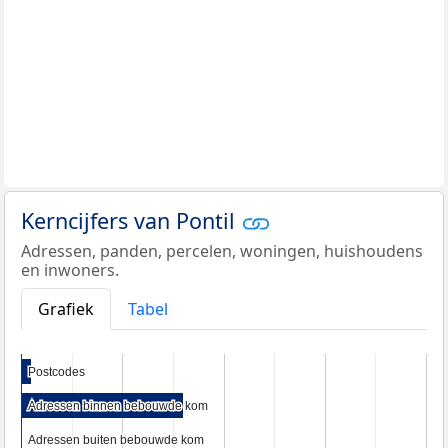
Kerncijfers van Pontil
Adressen, panden, percelen, woningen, huishoudens
en inwoners.
Grafiek
Tabel
Postcodes
Postcodes
Adressen binnen bebouwde kom
Adressen binnen bebouwde kom
Adressen buiten bebouwde kom
Adressen buiten bebouwde kom