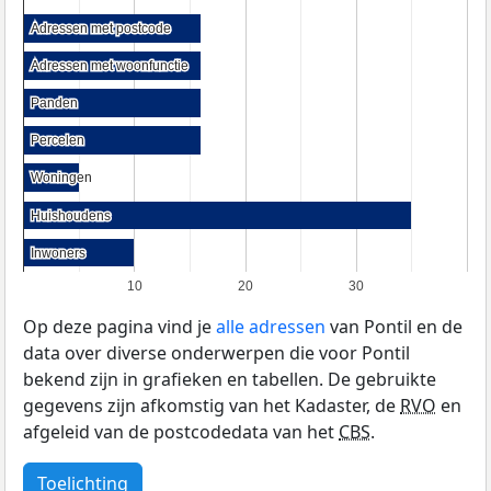
Adressen met postcode
Adressen met postcode
Adressen met woonfunctie
Adressen met woonfunctie
Panden
Panden
Percelen
Percelen
Woningen
Woningen
Huishoudens
Huishoudens
Inwoners
Inwoners
10
20
30
Op deze pagina vind je
alle adressen
van Pontil en de
data over diverse onderwerpen die voor Pontil
bekend zijn in grafieken en tabellen. De gebruikte
gegevens zijn afkomstig van het Kadaster, de
RVO
en
afgeleid van de postcodedata van het
CBS
.
Toelichting