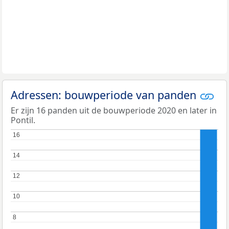
Adressen: bouwperiode van panden
Er zijn 16 panden uit de bouwperiode 2020 en later in
Pontil.
16
16
14
14
12
12
10
10
8
8