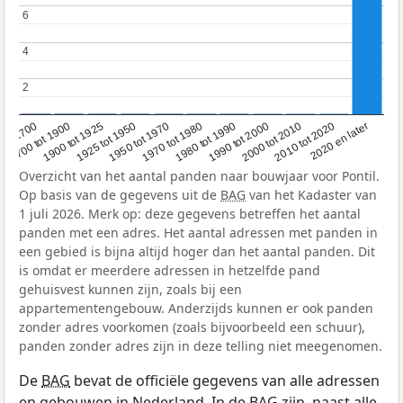
6
6
4
4
2
2
1950 tot 1970
1990 tot 2000
1900 tot 1925
2020 en later
1970 tot 1980
oor 1700
2000 tot 2010
1925 tot 1950
1980 tot 1990
1700 tot 1900
2010 tot 2020
Overzicht van het aantal panden naar bouwjaar voor Pontil.
Op basis van de gegevens uit de
BAG
van het Kadaster van
1 juli 2026. Merk op: deze gegevens betreffen het aantal
panden met een adres. Het aantal adressen met panden in
een gebied is bijna altijd hoger dan het aantal panden. Dit
is omdat er meerdere adressen in hetzelfde pand
gehuisvest kunnen zijn, zoals bij een
appartementengebouw. Anderzijds kunnen er ook panden
zonder adres voorkomen (zoals bijvoorbeeld een schuur),
panden zonder adres zijn in deze telling niet meegenomen.
De
BAG
bevat de officiële gegevens van alle adressen
en gebouwen in Nederland. In de BAG zijn, naast alle