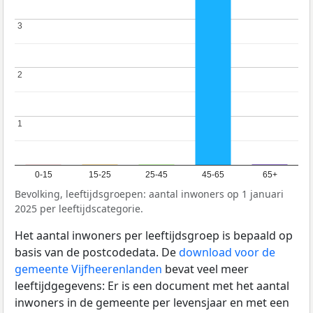
3
3
2
2
1
1
0-15
15-25
25-45
45-65
65+
Bevolking, leeftijdsgroepen: aantal inwoners op 1 januari
2025 per leeftijdscategorie.
Het aantal inwoners per leeftijdsgroep is bepaald op
basis van de postcodedata. De
download voor de
gemeente Vijfheerenlanden
bevat veel meer
leeftijdgegevens: Er is een document met het aantal
inwoners in de gemeente per levensjaar en met een