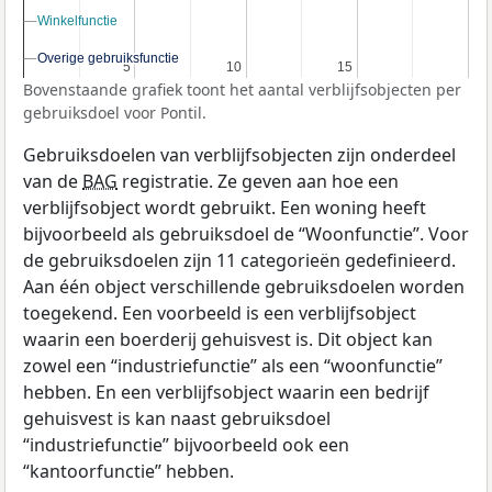
Winkelfunctie
Winkelfunctie
Overige gebruiksfunctie
Overige gebruiksfunctie
5
5
10
10
15
15
Bovenstaande grafiek toont het aantal verblijfsobjecten per
gebruiksdoel voor Pontil.
Gebruiksdoelen van verblijfsobjecten zijn onderdeel
van de
BAG
registratie. Ze geven aan hoe een
verblijfsobject wordt gebruikt. Een woning heeft
bijvoorbeeld als gebruiksdoel de “Woonfunctie”. Voor
de gebruiksdoelen zijn 11 categorieën gedefinieerd.
Aan één object verschillende gebruiksdoelen worden
toegekend. Een voorbeeld is een verblijfsobject
waarin een boerderij gehuisvest is. Dit object kan
zowel een “industriefunctie” als een “woonfunctie”
hebben. En een verblijfsobject waarin een bedrijf
gehuisvest is kan naast gebruiksdoel
“industriefunctie” bijvoorbeeld ook een
“kantoorfunctie” hebben.