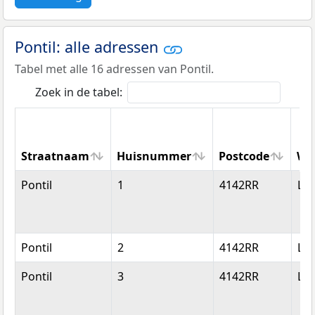
Pontil: alle adressen
Tabel met alle 16 adressen van Pontil.
Zoek in de tabel:
Straatnaam
Huisnummer
Postcode
Wo
Straatnaam
Huisnummer
Postcode
Wo
Pontil
1
4142RR
Le
Pontil
2
4142RR
Le
Pontil
3
4142RR
Le