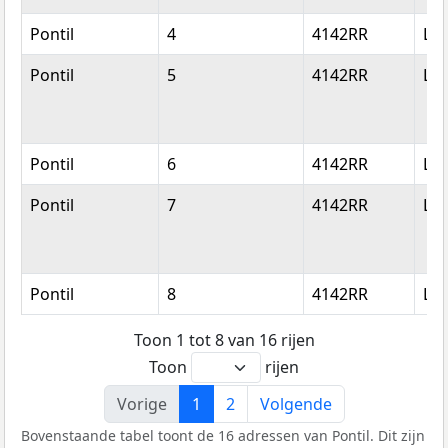
Pontil
4
4142RR
Le
Pontil
5
4142RR
Le
Pontil
6
4142RR
Le
Pontil
7
4142RR
Le
Pontil
8
4142RR
Le
Toon 1 tot 8 van 16 rijen
Toon
rijen
Vorige
1
2
Volgende
Bovenstaande tabel toont de 16 adressen van Pontil. Dit zijn