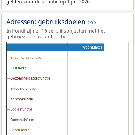
gelden voor de situatie op 1 juli 2026.
Adressen: gebruiksdoelen
In Pontil zijn er 16 verblijfsobjecten met het
gebruiksdoel woonfunctie.
Woonfunctie
Bijeenkomstfunctie
Bijeenkomstfunctie
Celfunctie
Celfunctie
Gezondheidszorgfunctie
Gezondheidszorgfunctie
Industriefunctie
Industriefunctie
Kantoorfunctie
Kantoorfunctie
Logiesfunctie
Logiesfunctie
Onderwijsfunctie
Onderwijsfunctie
Sportfunctie
Sportfunctie