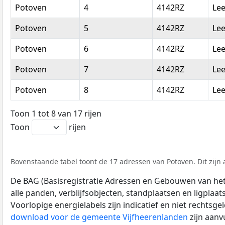
Potoven
4
4142RZ
Le
Potoven
5
4142RZ
Le
Potoven
6
4142RZ
Le
Potoven
7
4142RZ
Le
Potoven
8
4142RZ
Le
Toon 1 tot 8 van 17 rijen
Toon
rijen
Bovenstaande tabel toont de 17 adressen van Potoven. Dit zijn 
De BAG (Basisregistratie Adressen en Gebouwen van het K
alle panden, verblijfsobjecten, standplaatsen en ligplaa
Voorlopige energielabels zijn indicatief en niet rechtsge
download voor de gemeente Vijfheerenlanden
zijn aanv