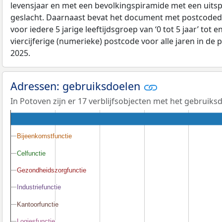
levensjaar en met een bevolkingspiramide met een uitspli
geslacht. Daarnaast bevat het document met postcoded
voor iedere 5 jarige leeftijdsgroep van ‘0 tot 5 jaar’ tot 
viercijferige (numerieke) postcode voor alle jaren in de
2025.
Adressen: gebruiksdoelen
In Potoven zijn er 17 verblijfsobjecten met het gebruiks
Bijeenkomstfunctie
Bijeenkomstfunctie
Celfunctie
Celfunctie
Gezondheidszorgfunctie
Gezondheidszorgfunctie
Industriefunctie
Industriefunctie
Kantoorfunctie
Kantoorfunctie
Logiesfunctie
Logiesfunctie