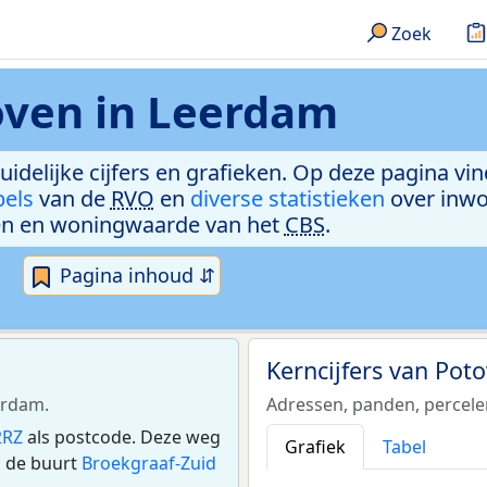
Zoek
oven in Leerdam
uidelijke cijfers en grafieken. Op deze pagina vi
bels
van de
RVO
en
diverse statistieken
over inwo
n en woningwaarde van het
CBS
.
Pagina inhoud ⇵
Kerncijfers van Pot
erdam.
Adressen, panden, percel
2RZ
als postcode. Deze weg
Grafiek
Tabel
n de buurt
Broekgraaf-Zuid