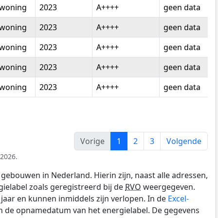
woning
2023
A++++
geen data
woning
2023
A++++
geen data
woning
2023
A++++
geen data
woning
2023
A++++
geen data
woning
2023
A++++
geen data
Vorige
1
2
3
Volgende
 2026.
gebouwen in Nederland. Hierin zijn, naast alle adressen,
gielabel zoals geregistreerd bij de
RVO
weergegeven.
0 jaar en kunnen inmiddels zijn verlopen. In de
Excel-
 en de opnamedatum van het energielabel. De gegevens