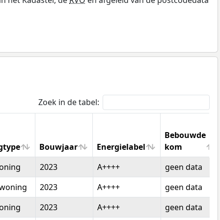
Zoek in de tabel:
Bebouwde
gtype
Bouwjaar
Energielabel
kom
gtype
Bouwjaar
Energielabel
Bebouwde
oning
2023
A++++
geen data
kom
woning
2023
A++++
geen data
oning
2023
A++++
geen data