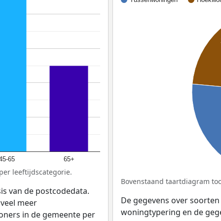
45-65
65+
er leeftijdscategorie.
Bovenstaand taartdiagram too
sis van de postcodedata.
De gegevens over soorten
 veel meer
woningtypering en de gegev
woners in de gemeente per