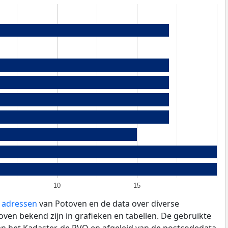
10
15
e adressen
van Potoven en de data over diverse
ven bekend zijn in grafieken en tabellen. De gebruikte
an het Kadaster, de
RVO
en afgeleid van de postcodedata