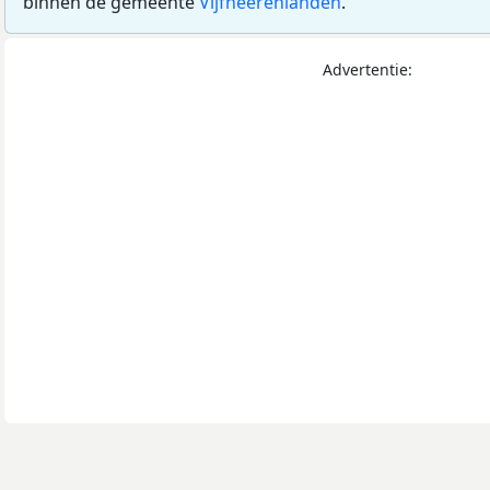
binnen de gemeente
Vijfheerenlanden
.
Advertentie: