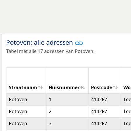
Potoven: alle adressen
Tabel met alle 17 adressen van Potoven.
Straatnaam
Huisnummer
Postcode
Wo
Straatnaam
Huisnummer
Postcode
Wo
Potoven
1
4142RZ
Le
Potoven
2
4142RZ
Le
Potoven
3
4142RZ
Le