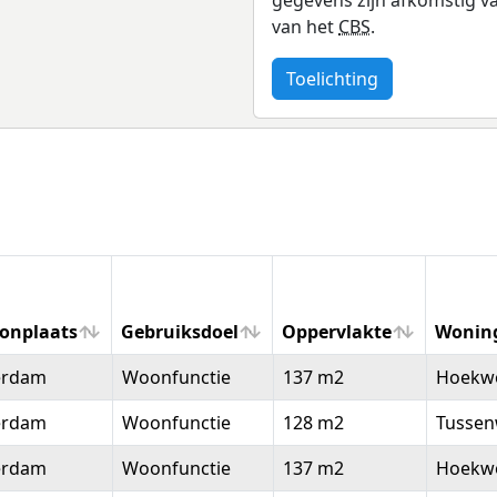
van het
CBS
.
Toelichting
onplaats
Gebruiksdoel
Oppervlakte
Wonin
onplaats
Gebruiksdoel
Oppervlakte
Wonin
erdam
Woonfunctie
137 m2
Hoekw
erdam
Woonfunctie
128 m2
Tussen
erdam
Woonfunctie
137 m2
Hoekw