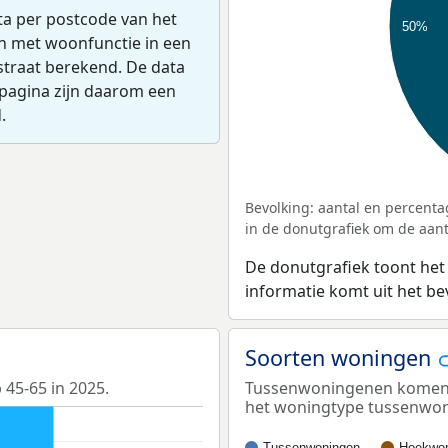
ta per postcode van het
50%
en met woonfunctie in een
straat berekend. De data
pagina zijn daarom een
.
Bevolking: aantal en percenta
in de donutgrafiek om de aanta
De donutgrafiek toont het
informatie komt uit het b
Soorten woningen
 45-65 in 2025.
Tussenwoningenen komen h
het woningtype tussenwo
Tussenwoningen
Hoekwon