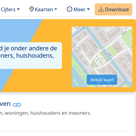
Cijfers
Kaarten
Meer
Download
nd je onder andere de
ners, huishoudens,
Bekijk kaart
oven
en, woningen, huishoudens en inwoners.