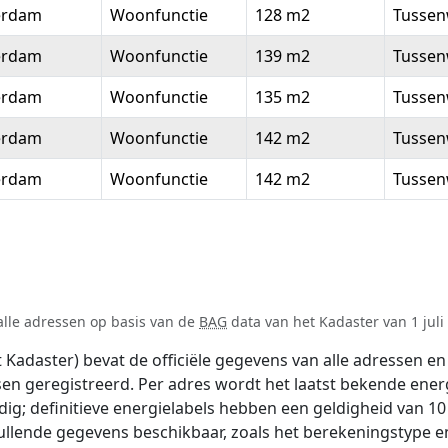
erdam
Woonfunctie
128 m2
Tussen
erdam
Woonfunctie
139 m2
Tussen
erdam
Woonfunctie
135 m2
Tussen
erdam
Woonfunctie
142 m2
Tussen
erdam
Woonfunctie
142 m2
Tussen
alle adressen op basis van de
BAG
data van het Kadaster van 1 juli
adaster) bevat de officiële gegevens van alle adressen en 
tsen geregistreerd. Per adres wordt het laatst bekende ener
ldig; definitieve energielabels hebben een geldigheid van 1
ullende gegevens beschikbaar, zoals het berekeningstype