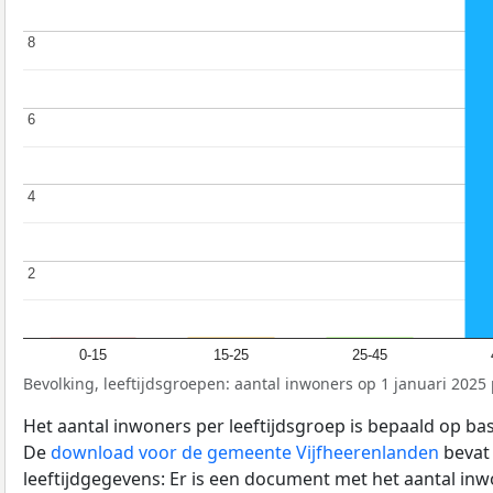
8
8
6
6
4
4
2
2
0-15
15-25
25-45
Bevolking, leeftijdsgroepen: aantal inwoners op 1 januari 2025 p
Het aantal inwoners per leeftijdsgroep is bepaald op ba
De
download voor de gemeente Vijfheerenlanden
bevat
leeftijdgegevens: Er is een document met het aantal in