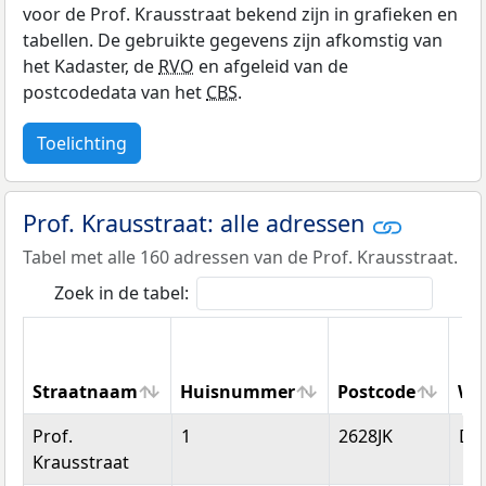
voor de Prof. Krausstraat bekend zijn in grafieken en
tabellen. De gebruikte gegevens zijn afkomstig van
het Kadaster, de
RVO
en afgeleid van de
postcodedata van het
CBS
.
Toelichting
Prof. Krausstraat: alle adressen
Tabel met alle 160 adressen van de Prof. Krausstraat.
Zoek in de tabel:
Straatnaam
Huisnummer
Postcode
Wo
Straatnaam
Huisnummer
Postcode
Wo
Prof.
1
2628JK
Del
Krausstraat