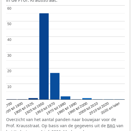
in de Prof. Krausstraat.
60
60
50
50
40
40
30
30
20
20
10
10
1950 tot 1970
1990 tot 2000
1900 tot 1925
2020 en later
1970 tot 1980
oor 1700
2000 tot 2010
1925 tot 1950
1980 tot 1990
1700 tot 1900
2010 tot 2020
Overzicht van het aantal panden naar bouwjaar voor de
Prof. Krausstraat. Op basis van de gegevens uit de
BAG
van