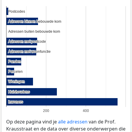
Postcodes
Postcodes
Adressen binnen bebouwde kom
Adressen binnen bebouwde kom
Adressen buiten bebouwde kom
Adressen buiten bebouwde kom
Adressen met postcode
Adressen met postcode
Adressen met woonfunctie
Adressen met woonfunctie
Panden
Panden
Percelen
Percelen
Woningen
Woningen
Huishoudens
Huishoudens
Inwoners
Inwoners
200
400
Op deze pagina vind je
alle adressen
van de Prof.
Krausstraat en de data over diverse onderwerpen die