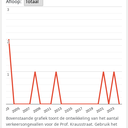
Afloop:
Totaal
3
3
2
2
1
1
2017
2023
2007
2013
2019
2003
2009
2015
2021
2005
2011
Bovenstaande grafiek toont de ontwikkeling van het aantal
verkeersongevallen voor de Prof. Krausstraat. Gebruik het