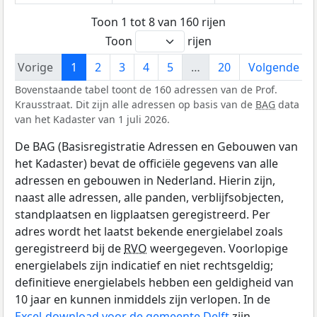
Toon 1 tot 8 van 160 rijen
Toon
rijen
Vorige
1
2
3
4
5
…
20
Volgende
Bovenstaande tabel toont de 160 adressen van de Prof.
Krausstraat. Dit zijn alle adressen op basis van de
BAG
data
van het Kadaster van 1 juli 2026.
De BAG (Basisregistratie Adressen en Gebouwen van
het Kadaster) bevat de officiële gegevens van alle
adressen en gebouwen in Nederland. Hierin zijn,
naast alle adressen, alle panden, verblijfsobjecten,
standplaatsen en ligplaatsen geregistreerd. Per
adres wordt het laatst bekende energielabel zoals
geregistreerd bij de
RVO
weergegeven. Voorlopige
energielabels zijn indicatief en niet rechtsgeldig;
definitieve energielabels hebben een geldigheid van
10 jaar en kunnen inmiddels zijn verlopen. In de
Excel-download voor de gemeente Delft
zijn