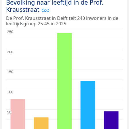
Bevolking naar leeftijd in de Prof.
Krausstraat
De Prof. Krausstraat in Delft telt 240 inwoners in de
leeftijdsgroep 25-45 in 2025.
250
250
200
200
150
150
100
100
50
50