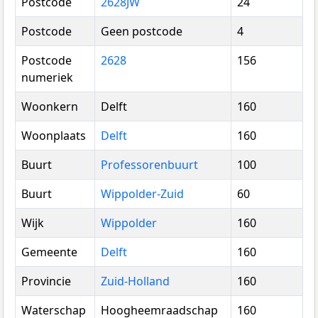
Postcode
2628JW
24
Postcode
Geen postcode
4
Postcode
2628
156
numeriek
Woonkern
Delft
160
Woonplaats
Delft
160
Buurt
Professorenbuurt
100
Buurt
Wippolder-Zuid
60
Wijk
Wippolder
160
Gemeente
Delft
160
Provincie
Zuid-Holland
160
Waterschap
Hoogheemraadschap
160