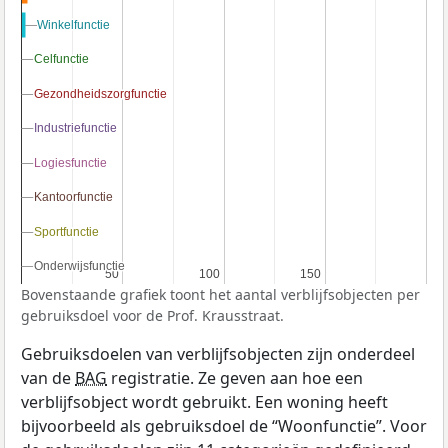
Winkelfunctie
Winkelfunctie
Celfunctie
Celfunctie
Gezondheidszorgfunctie
Gezondheidszorgfunctie
Industriefunctie
Industriefunctie
Logiesfunctie
Logiesfunctie
Kantoorfunctie
Kantoorfunctie
Sportfunctie
Sportfunctie
Onderwijsfunctie
Onderwijsfunctie
50
50
100
100
150
150
Bovenstaande grafiek toont het aantal verblijfsobjecten per
gebruiksdoel voor de Prof. Krausstraat.
Gebruiksdoelen van verblijfsobjecten zijn onderdeel
van de
BAG
registratie. Ze geven aan hoe een
verblijfsobject wordt gebruikt. Een woning heeft
bijvoorbeeld als gebruiksdoel de “Woonfunctie”. Voor