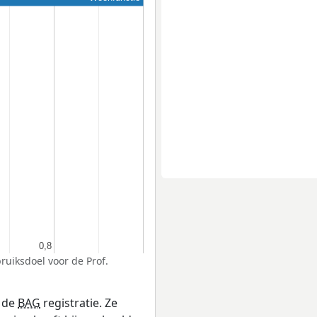
0,8
0,8
ruiksdoel voor de Prof.
n de
BAG
registratie. Ze