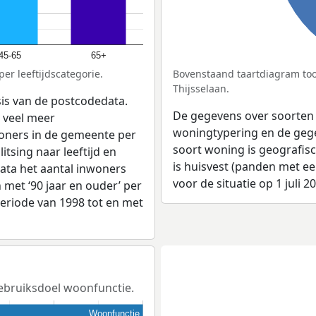
45-65
65+
er leeftijdscategorie.
Bovenstaand taartdiagram too
Thijsselaan.
sis van de postcodedata.
De gegevens over soorten
 veel meer
woningtypering en de gegev
woners in de gemeente per
soort woning is geografis
tsing naar leeftijd en
is huisvest (panden met e
ata het aantal inwoners
voor de situatie op 1 juli 2
en met ‘90 jaar en ouder’ per
 periode van 1998 tot en met
 gebruiksdoel woonfunctie.
Woonfunctie