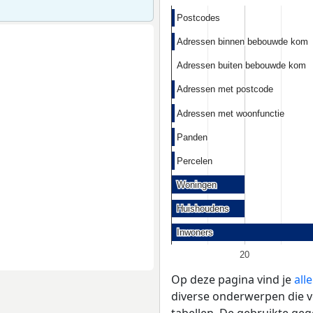
Postcodes
Postcodes
Adressen binnen bebouwde kom
Adressen binnen bebouwde kom
Adressen buiten bebouwde kom
Adressen buiten bebouwde kom
Adressen met postcode
Adressen met postcode
Adressen met woonfunctie
Adressen met woonfunctie
Panden
Panden
Percelen
Percelen
Woningen
Woningen
Huishoudens
Huishoudens
Inwoners
Inwoners
20
Op deze pagina vind je
all
diverse onderwerpen die vo
tabellen. De gebruikte geg