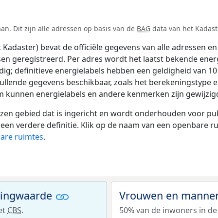
an. Dit zijn alle adressen op basis van de
BAG
data van het Kadaste
adaster) bevat de officiële gegevens van alle adressen en 
tsen geregistreerd. Per adres wordt het laatst bekende ener
ldig; definitieve energielabels hebben een geldigheid van 1
vullende gegevens beschikbaar, zoals het berekeningstype
tum kunnen energielabels en andere kenmerken zijn gewijzigd
 gebied dat is ingericht en wordt onderhouden voor publie
or een verdere definitie. Klik op de naam van een openbare 
bare ruimtes
.
ningwaarde
Vrouwen en mannen 
et
CBS
.
50% van de inwoners in de 