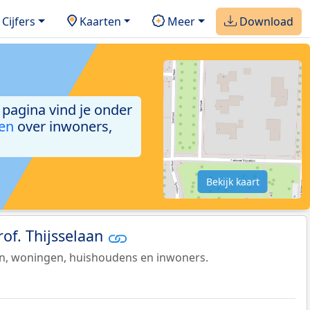
Cijfers
Kaarten
Meer
Download
e pagina vind je onder
ken
over inwoners,
Bekijk kaart
rof. Thijsselaan
en, woningen, huishoudens en inwoners.