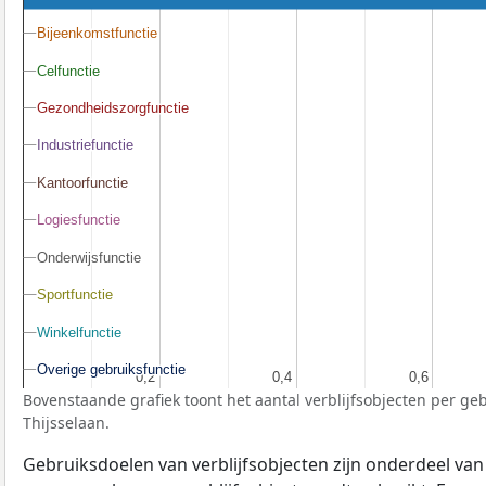
Bijeenkomstfunctie
Bijeenkomstfunctie
Celfunctie
Celfunctie
Gezondheidszorgfunctie
Gezondheidszorgfunctie
Industriefunctie
Industriefunctie
Kantoorfunctie
Kantoorfunctie
Logiesfunctie
Logiesfunctie
Onderwijsfunctie
Onderwijsfunctie
Sportfunctie
Sportfunctie
Winkelfunctie
Winkelfunctie
Overige gebruiksfunctie
Overige gebruiksfunctie
0,2
0,2
0,4
0,4
0,6
0,6
Bovenstaande grafiek toont het aantal verblijfsobjecten per geb
Thijsselaan.
Gebruiksdoelen van verblijfsobjecten zijn onderdeel va