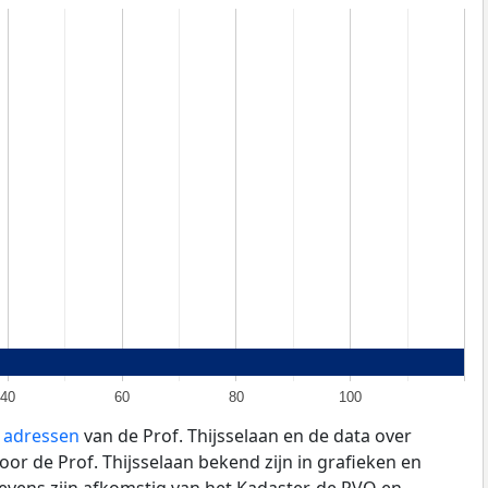
40
60
80
100
e adressen
van de Prof. Thijsselaan en de data over
or de Prof. Thijsselaan bekend zijn in grafieken en
evens zijn afkomstig van het Kadaster, de
RVO
en