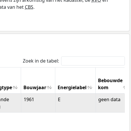
ata van het
CBS
.
Zoek in de tabel:
Bebouwde
gtype
Bouwjaar
Energielabel
kom
gtype
Bouwjaar
Energielabel
Bebouwde
ande
1961
E
geen data
kom
g