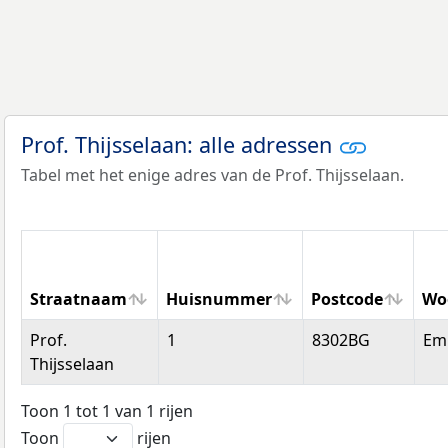
Prof. Thijsselaan: alle adressen
Tabel met het enige adres van de Prof. Thijsselaan.
Straatnaam
Huisnummer
Postcode
Wo
Straatnaam
Huisnummer
Postcode
Wo
Prof.
1
8302BG
Em
Thijsselaan
Toon 1 tot 1 van 1 rijen
Toon
rijen