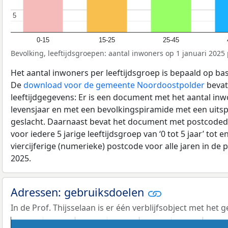
5
5
0-15
15-25
25-45
Bevolking, leeftijdsgroepen: aantal inwoners op 1 januari 2025 p
Het aantal inwoners per leeftijdsgroep is bepaald op ba
De
download voor de gemeente Noordoostpolder
bevat
leeftijdgegevens: Er is een document met het aantal in
levensjaar en met een bevolkingspiramide met een uitspli
geslacht. Daarnaast bevat het document met postcoded
voor iedere 5 jarige leeftijdsgroep van ‘0 tot 5 jaar’ tot 
viercijferige (numerieke) postcode voor alle jaren in de
2025.
Adressen: gebruiksdoelen
In de Prof. Thijsselaan is er één verblijfsobject met het