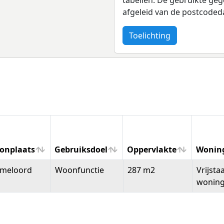
afgeleid van de postcoded
Toelichting
onplaats
Gebruiksdoel
Oppervlakte
Wonin
onplaats
Gebruiksdoel
Oppervlakte
Wonin
meloord
Woonfunctie
287 m2
Vrijsta
wonin