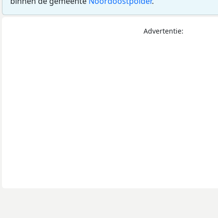
binnen de gemeente
Noordoostpolder
.
Advertentie: