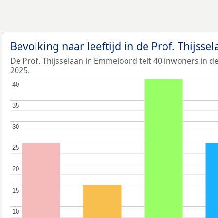
Bevolking naar leeftijd in de Prof. Thijsse
De Prof. Thijsselaan in Emmeloord telt 40 inwoners in de
2025.
40
40
35
35
30
30
25
25
20
20
15
15
10
10