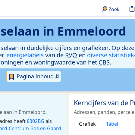
Zoek
jsselaan in Emmeloord
sselaan in duidelijke cijfers en grafieken. Op dez
er,
energielabels
van de
RVO
en
diverse statistie
woningen en woningwaarde van het
CBS
.
Pagina inhoud ⇵
Kerncijfers van de P
sselaan in Emmeloord.
Adressen, panden, percel
 adres heeft
8302BG
als
Grafiek
Tabel
rd-Centrum-Bos en Gaard