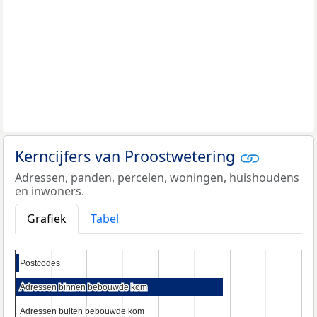
Kerncijfers van Proostwetering
Adressen, panden, percelen, woningen, huishoudens
en inwoners.
Grafiek
Tabel
Postcodes
Postcodes
Adressen binnen bebouwde kom
Adressen binnen bebouwde kom
Adressen buiten bebouwde kom
Adressen buiten bebouwde kom