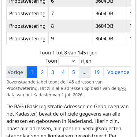
Proostwetering
6
3604DB
Ma
Proostwetering
7
3604DB
Ma
Proostwetering
8
3604DB
Ma
Proostwetering
9
3604DB
Ma
Toon 1 tot 8 van 145 rijen
Toon
rijen
Vorige
1
2
3
4
5
…
19
Volgende
Bovenstaande tabel toont de 145 adressen van
Proostwetering. Dit zijn alle adressen op basis van de
BAG
data van het Kadaster van 1 juli 2026.
De BAG (Basisregistratie Adressen en Gebouwen van
het Kadaster) bevat de officiële gegevens van alle
adressen en gebouwen in Nederland. Hierin zijn,
naast alle adressen, alle panden, verblijfsobjecten,
standplaatsen en ligplaatsen geregistreerd. Per