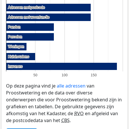
Adressen met postcode
Adressen met postcode
Adressen met woonfunctie
Adressen met woonfunctie
Panden
Panden
Percelen
Percelen
Woningen
Woningen
Huishoudens
Huishoudens
Inwoners
Inwoners
50
100
150
Op deze pagina vind je
alle adressen
van
Proostwetering en de data over diverse
onderwerpen die voor Proostwetering bekend zijn in
grafieken en tabellen. De gebruikte gegevens zijn
afkomstig van het Kadaster, de
RVO
en afgeleid van
de postcodedata van het
CBS
.