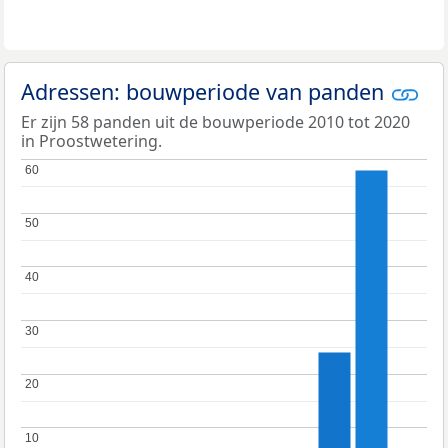
Adressen: bouwperiode van panden
Er zijn 58 panden uit de bouwperiode 2010 tot 2020
in Proostwetering.
60
60
50
50
40
40
30
30
20
20
10
10