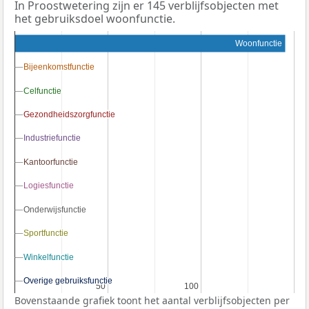
In Proostwetering zijn er 145 verblijfsobjecten met
het gebruiksdoel woonfunctie.
Woonfunctie
Bijeenkomstfunctie
Bijeenkomstfunctie
Celfunctie
Celfunctie
Gezondheidszorgfunctie
Gezondheidszorgfunctie
Industriefunctie
Industriefunctie
Kantoorfunctie
Kantoorfunctie
Logiesfunctie
Logiesfunctie
Onderwijsfunctie
Onderwijsfunctie
Sportfunctie
Sportfunctie
Winkelfunctie
Winkelfunctie
Overige gebruiksfunctie
Overige gebruiksfunctie
50
50
100
100
Bovenstaande grafiek toont het aantal verblijfsobjecten per