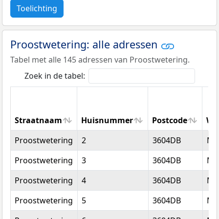
Toelichting
Proostwetering: alle adressen
Tabel met alle 145 adressen van Proostwetering.
Zoek in de tabel:
Straatnaam
Huisnummer
Postcode
Wo
Straatnaam
Huisnummer
Postcode
Wo
Proostwetering
2
3604DB
Ma
Proostwetering
3
3604DB
Ma
Proostwetering
4
3604DB
Ma
Proostwetering
5
3604DB
Ma