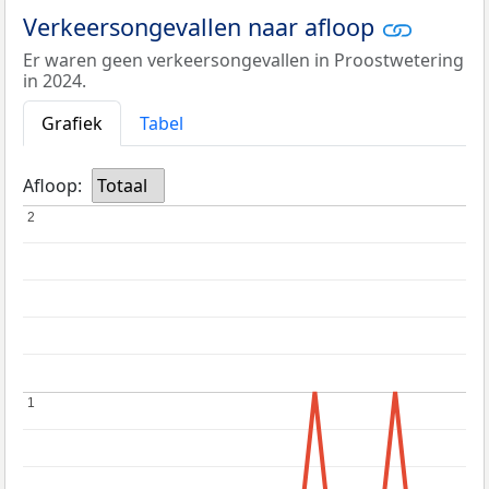
Verkeersongevallen naar afloop
Er waren geen verkeersongevallen in Proostwetering
in 2024.
Grafiek
Tabel
Afloop:
Totaal
2
2
1
1