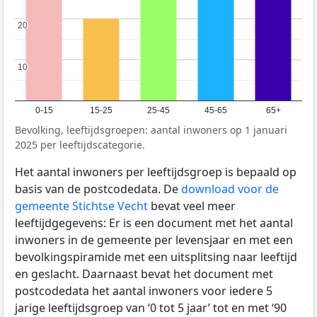
20
20
10
10
0-15
15-25
25-45
45-65
65+
Bevolking, leeftijdsgroepen: aantal inwoners op 1 januari
2025 per leeftijdscategorie.
Het aantal inwoners per leeftijdsgroep is bepaald op
basis van de postcodedata. De
download voor de
gemeente Stichtse Vecht
bevat veel meer
leeftijdgegevens: Er is een document met het aantal
inwoners in de gemeente per levensjaar en met een
bevolkingspiramide met een uitsplitsing naar leeftijd
en geslacht. Daarnaast bevat het document met
postcodedata het aantal inwoners voor iedere 5
jarige leeftijdsgroep van ‘0 tot 5 jaar’ tot en met ‘90