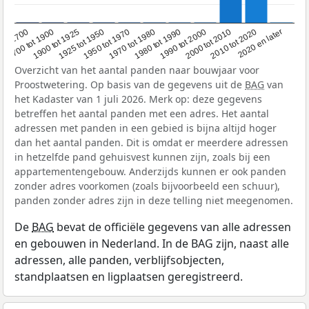
1950 tot 1970
1990 tot 2000
1900 tot 1925
2020 en later
1970 tot 1980
oor 1700
2000 tot 2010
1925 tot 1950
1980 tot 1990
1700 tot 1900
2010 tot 2020
Overzicht van het aantal panden naar bouwjaar voor
Proostwetering. Op basis van de gegevens uit de
BAG
van
het Kadaster van 1 juli 2026. Merk op: deze gegevens
betreffen het aantal panden met een adres. Het aantal
adressen met panden in een gebied is bijna altijd hoger
dan het aantal panden. Dit is omdat er meerdere adressen
in hetzelfde pand gehuisvest kunnen zijn, zoals bij een
appartementengebouw. Anderzijds kunnen er ook panden
zonder adres voorkomen (zoals bijvoorbeeld een schuur),
panden zonder adres zijn in deze telling niet meegenomen.
De
BAG
bevat de officiële gegevens van alle adressen
en gebouwen in Nederland. In de BAG zijn, naast alle
adressen, alle panden, verblijfsobjecten,
standplaatsen en ligplaatsen geregistreerd.