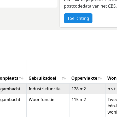
postcodedata van het
CBS
.
Toelichting
onplaats
Gebruiksdoel
Oppervlakte
Won
onplaats
Gebruiksdoel
Oppervlakte
Won
rgambacht
Industriefunctie
128 m2
n.v.t.
rgambacht
Woonfunctie
115 m2
Twee
één-
won