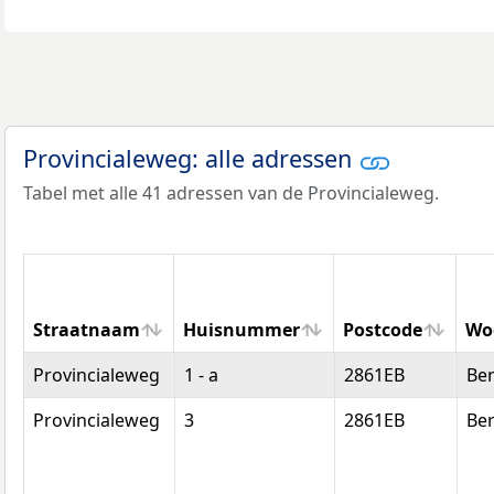
Provincialeweg: alle adressen
Tabel met alle 41 adressen van de Provincialeweg.
Straatnaam
Huisnummer
Postcode
Wo
Straatnaam
Huisnummer
Postcode
Wo
Provincialeweg
1 - a
2861EB
Be
Provincialeweg
3
2861EB
Be