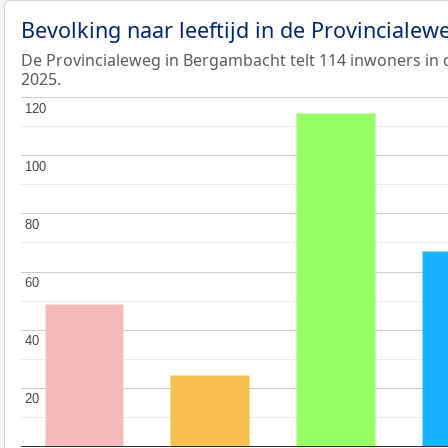
Bevolking naar leeftijd in de Provinciale
De Provincialeweg in Bergambacht telt 114 inwoners in d
2025.
120
120
100
100
80
80
60
60
40
40
20
20