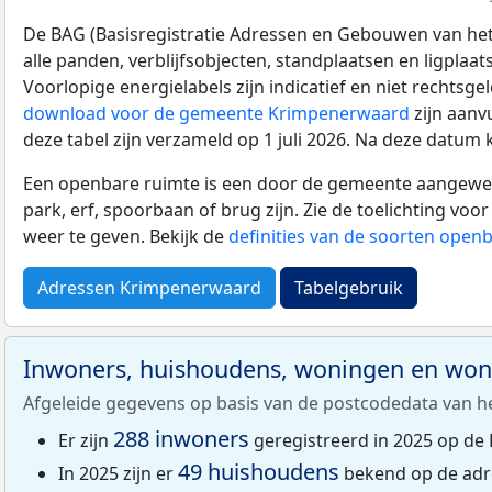
De BAG (Basisregistratie Adressen en Gebouwen van het K
alle panden, verblijfsobjecten, standplaatsen en ligplaa
Voorlopige energielabels zijn indicatief en niet rechtsge
download voor de gemeente Krimpenerwaard
zijn aanv
deze tabel zijn verzameld op 1 juli 2026. Na deze datum
Een openbare ruimte is een door de gemeente aangewezen
park, erf, spoorbaan of brug zijn. Zie de toelichting vo
weer te geven. Bekijk de
definities van de soorten open
Adressen Krimpenerwaard
Tabelgebruik
Inwoners, huishoudens, woningen en wo
Afgeleide gegevens op basis van de postcodedata van h
288 inwoners
Er zijn
geregistreerd in 2025 op de 
49 huishoudens
In 2025 zijn er
bekend op de adr