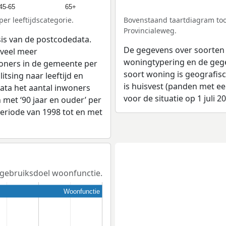
45-65
65+
er leeftijdscategorie.
Bovenstaand taartdiagram too
Provincialeweg.
sis van de postcodedata.
De gegevens over soorten
veel meer
woningtypering en de gegev
woners in de gemeente per
soort woning is geografis
tsing naar leeftijd en
is huisvest (panden met e
ata het aantal inwoners
voor de situatie op 1 juli 2
en met ‘90 jaar en ouder’ per
 periode van 1998 tot en met
t gebruiksdoel woonfunctie.
Woonfunctie