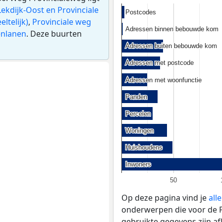
Lekdijk-Oost en Provinciale
Postcodes
Postcodes
ltelijk)
,
Provinciale weg
Adressen binnen bebouwde kom
Adressen binnen bebouwde kom
enlanen
. Deze buurten
Adressen buiten bebouwde kom
Adressen buiten bebouwde kom
Adressen met postcode
Adressen met postcode
Adressen met woonfunctie
Adressen met woonfunctie
Panden
Panden
Percelen
Percelen
Woningen
Woningen
Huishoudens
Huishoudens
Inwoners
Inwoners
50
Op deze pagina vind je
all
onderwerpen die voor de Pr
gebruikte gegevens zijn a