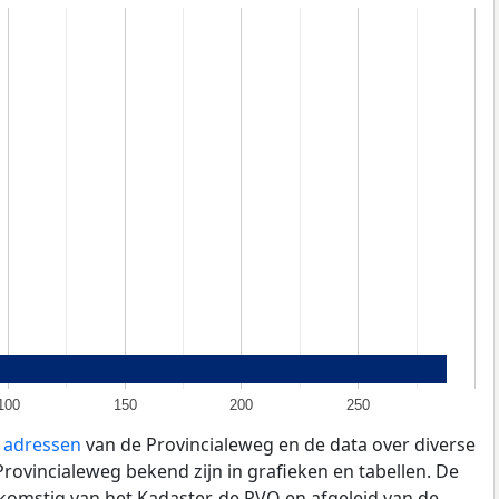
100
150
200
250
e adressen
van de Provincialeweg en de data over diverse
ovincialeweg bekend zijn in grafieken en tabellen. De
fkomstig van het Kadaster, de
RVO
en afgeleid van de