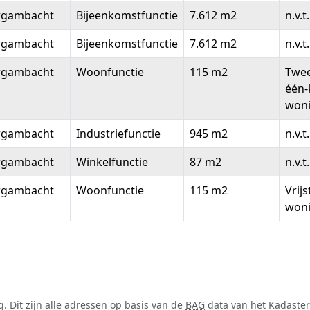
rgambacht
Bijeenkomstfunctie
7.612 m2
n.v.t.
rgambacht
Bijeenkomstfunctie
7.612 m2
n.v.t.
rgambacht
Woonfunctie
115 m2
Twee
één-
won
rgambacht
Industriefunctie
945 m2
n.v.t.
rgambacht
Winkelfunctie
87 m2
n.v.t.
rgambacht
Woonfunctie
115 m2
Vrij
won
 Dit zijn alle adressen op basis van de
BAG
data van het Kadaster 