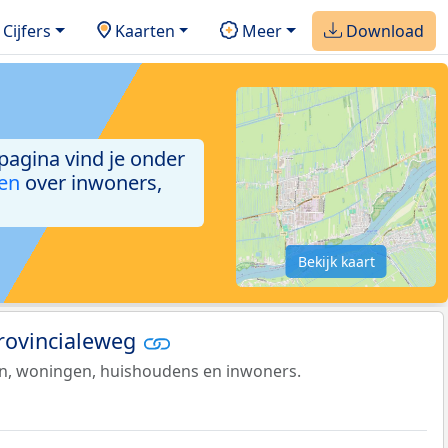
Cijfers
Kaarten
Meer
Download
 pagina vind je onder
ken
over inwoners,
Bekijk kaart
Provincialeweg
en, woningen, huishoudens en inwoners.