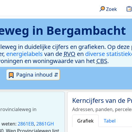
Zoek
leweg in Bergambacht
leweg in duidelijke cijfers en grafieken. Op deze
er,
energielabels
van de
RVO
en
diverse statistie
woningen en woningwaarde van het
CBS
.
Pagina inhoud ⇵
Kerncijfers van de 
Provincialeweg in
Adressen, panden, percel
Grafiek
Tabel
e weten:
2861EB
,
2861GH
0. Weg Provincialeweg ligt