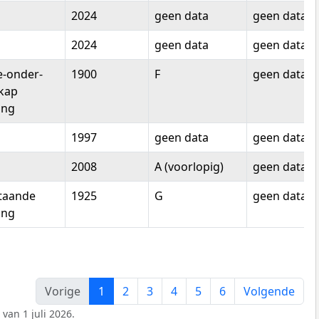
2024
geen data
geen data
2024
geen data
geen data
-onder-
1900
F
geen data
kap
ing
1997
geen data
geen data
2008
A (voorlopig)
geen data
staande
1925
G
geen data
ing
Vorige
1
2
3
4
5
6
Volgende
van 1 juli 2026.