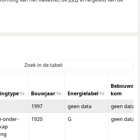
Zoek in de tabel:
Bebouwde
ingtype
Bouwjaar
Energielabel
kom
ingtype
Bouwjaar
Energielabel
Bebouwde
1997
geen data
geen data
kom
-onder-
1920
G
geen data
kap
ing