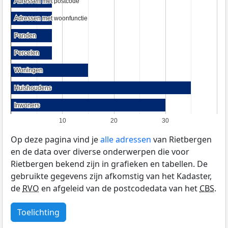
Adressen met postcode
Adressen met postcode
Adressen met woonfunctie
Adressen met woonfunctie
Panden
Panden
Percelen
Percelen
Woningen
Woningen
Huishoudens
Huishoudens
Inwoners
Inwoners
10
20
30
Op deze pagina vind je
alle adressen
van Rietbergen
en de data over diverse onderwerpen die voor
Rietbergen bekend zijn in grafieken en tabellen. De
gebruikte gegevens zijn afkomstig van het Kadaster,
de
RVO
en afgeleid van de postcodedata van het
CBS
.
Toelichting