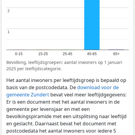
2
2
1
1
0-15
15-25
25-45
45-65
65+
Bevolking, leeftijdsgroepen: aantal inwoners op 1 januari
2025 per leeftijdscategorie.
Het aantal inwoners per leeftijdsgroep is bepaald op
basis van de postcodedata. De
download voor de
gemeente Zundert
bevat veel meer leeftijdgegevens:
Er is een document met het aantal inwoners in de
gemeente per levensjaar en met een
bevolkingspiramide met een uitsplitsing naar leeftijd
en geslacht. Daarnaast bevat het document met
postcodedata het aantal inwoners voor iedere 5