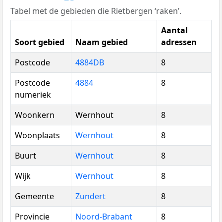
Tabel met de gebieden die Rietbergen ‘raken’.
Aantal
Soort gebied
Naam gebied
adressen
Postcode
4884DB
8
Postcode
4884
8
numeriek
Woonkern
Wernhout
8
Woonplaats
Wernhout
8
Buurt
Wernhout
8
Wijk
Wernhout
8
Gemeente
Zundert
8
Provincie
Noord-Brabant
8