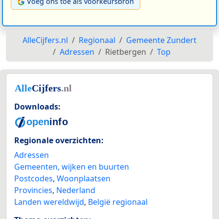
Voeg ons toe als voorkeursbron
AlleCijfers.nl
Regionaal
Gemeente Zundert
Adressen
Rietbergen
Top
Downloads:
Regionale overzichten:
Adressen
Gemeenten, wijken en buurten
Postcodes
,
Woonplaatsen
Provincies
,
Nederland
Landen wereldwijd
,
België regionaal