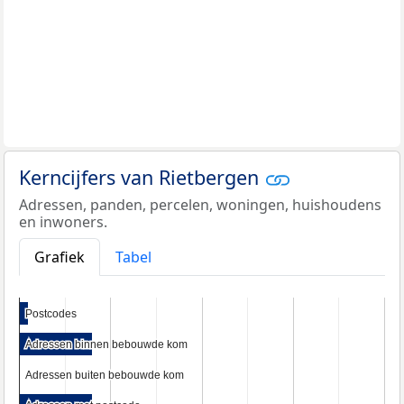
Kerncijfers van Rietbergen
Adressen, panden, percelen, woningen, huishoudens
en inwoners.
Grafiek
Tabel
Postcodes
Postcodes
Adressen binnen bebouwde kom
Adressen binnen bebouwde kom
Adressen buiten bebouwde kom
Adressen buiten bebouwde kom