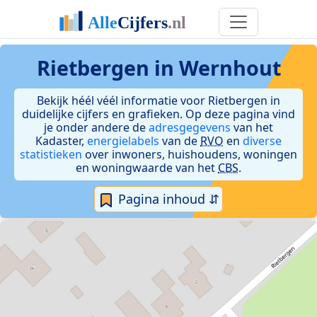
Rietbergen in Wernhout
Bekijk héél véél informatie voor Rietbergen in
duidelijke cijfers en grafieken. Op deze pagina vind
je onder andere de
adresgegevens
van het
Kadaster,
energielabels
van de
RVO
en
diverse
statistieken
over inwoners, huishoudens, woningen
en woningwaarde van het
CBS
.
Pagina inhoud ⇵