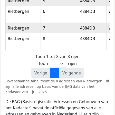
Rietbergen
5
4884DB
We
Rietbergen
6
4884DB
We
Rietbergen
7
4884DB
We
Rietbergen
8
4884DB
We
Toon 1 tot 8 van 8 rijen
Toon
rijen
Vorige
1
Volgende
Bovenstaande tabel toont de 8 adressen van Rietbergen. Dit
zijn alle adressen op basis van de
BAG
data van het
Kadaster van 1 juli 2026.
De BAG (Basisregistratie Adressen en Gebouwen van
het Kadaster) bevat de officiële gegevens van alle
adressen en gebouwen in Nederland. Hierin zijn,