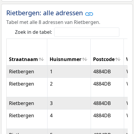
Rietbergen: alle adressen
Tabel met alle 8 adressen van Rietbergen.
Zoek in de tabel:
Straatnaam
Huisnummer
Postcode
Wo
Straatnaam
Huisnummer
Postcode
Wo
Rietbergen
1
4884DB
We
Rietbergen
2
4884DB
We
Rietbergen
3
4884DB
We
Rietbergen
4
4884DB
We