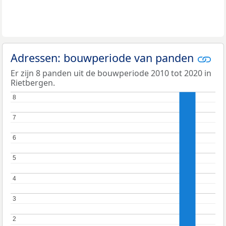
Adressen: bouwperiode van panden
Er zijn 8 panden uit de bouwperiode 2010 tot 2020 in
Rietbergen.
8
8
7
7
6
6
5
5
4
4
3
3
2
2