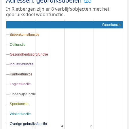
Adressen: gebruiksdoelen
In Rietbergen zijn er 8 verblijfsobjecten met het
gebruiksdoel woonfunctie.
Woonfunctie
Bijeenkomstfunctie
Bijeenkomstfunctie
Celfunctie
Celfunctie
Gezondheidszorgfunctie
Gezondheidszorgfunctie
Industriefunctie
Industriefunctie
Kantoorfunctie
Kantoorfunctie
Logiesfunctie
Logiesfunctie
Onderwijsfunctie
Onderwijsfunctie
Sportfunctie
Sportfunctie
Winkelfunctie
Winkelfunctie
Overige gebruiksfunctie
Overige gebruiksfunctie
2
2
4
4
6
6