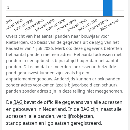
1
1
1950 tot 1970
1990 tot 2000
1900 tot 1925
2020 en later
1970 tot 1980
oor 1700
2000 tot 2010
1925 tot 1950
1980 tot 1990
1700 tot 1900
2010 tot 2020
Overzicht van het aantal panden naar bouwjaar voor
Rietbergen. Op basis van de gegevens uit de
BAG
van het
Kadaster van 1 juli 2026. Merk op: deze gegevens betreffen
het aantal panden met een adres. Het aantal adressen met
panden in een gebied is bijna altijd hoger dan het aantal
panden. Dit is omdat er meerdere adressen in hetzelfde
pand gehuisvest kunnen zijn, zoals bij een
appartementengebouw. Anderzijds kunnen er ook panden
zonder adres voorkomen (zoals bijvoorbeeld een schuur),
panden zonder adres zijn in deze telling niet meegenomen.
De
BAG
bevat de officiële gegevens van alle adressen
en gebouwen in Nederland. In de BAG zijn, naast alle
adressen, alle panden, verblijfsobjecten,
standplaatsen en ligplaatsen geregistreerd.