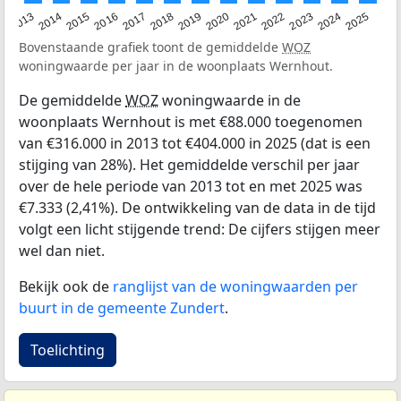
2015
2021
2014
2020
2013
2019
2025
2018
2024
2017
2023
2016
2022
Bovenstaande grafiek toont de gemiddelde
WOZ
woningwaarde per jaar in de woonplaats Wernhout.
De gemiddelde
WOZ
woningwaarde in de
woonplaats Wernhout is met €88.000 toegenomen
van €316.000 in 2013 tot €404.000 in 2025 (dat is een
stijging van 28%). Het gemiddelde verschil per jaar
over de hele periode van 2013 tot en met 2025 was
€7.333 (2,41%). De ontwikkeling van de data in de tijd
volgt een licht stijgende trend: De cijfers stijgen meer
wel dan niet.
Bekijk ook de
ranglijst van de woningwaarden per
buurt in de gemeente Zundert
.
Toelichting