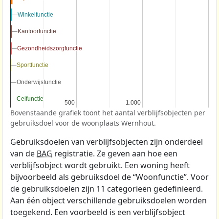
Winkelfunctie
Winkelfunctie
Kantoorfunctie
Kantoorfunctie
Gezondheidszorgfunctie
Gezondheidszorgfunctie
Sportfunctie
Sportfunctie
Onderwijsfunctie
Onderwijsfunctie
Celfunctie
Celfunctie
500
500
1.000
1.000
Bovenstaande grafiek toont het aantal verblijfsobjecten per
gebruiksdoel voor de woonplaats Wernhout.
Gebruiksdoelen van verblijfsobjecten zijn onderdeel
van de
BAG
registratie. Ze geven aan hoe een
verblijfsobject wordt gebruikt. Een woning heeft
bijvoorbeeld als gebruiksdoel de “Woonfunctie”. Voor
de gebruiksdoelen zijn 11 categorieën gedefinieerd.
Aan één object verschillende gebruiksdoelen worden
toegekend. Een voorbeeld is een verblijfsobject