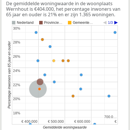
De gemiddelde woningwaarde in de woonplaats
Wernhout is €404.000, het percentage inwoners van
65 jaar en ouder is 21% en er zijn 1.365 woningen.
Nederland
Provincie…
Gemeente…
1/3
30%
30%
28%
28%
Percentage inwoners van 65 jaar en ouder
26%
26%
24%
24%
Provincie Noord-Brabant
22%
22%
Nederland
20%
20%
18%
18%
700.0…
700.0…
€ 400.000
€ 400.000
€ 500.000
€ 500.000
€ 600.000
€ 600.000
€
€
Gemiddelde woningwaarde