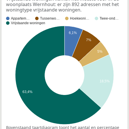
woonplaats Wernhout: er zijn 892 adressen met het
woningtype vrijstaande woningen.
Appartem…
Tussenwo…
Hoekwoni…
Twee-ond…
Vrijstaande woningen
6,1%
7%
5%
18,5%
63,4%
Bovenstaand taartdiagram toont het aantal en percentage