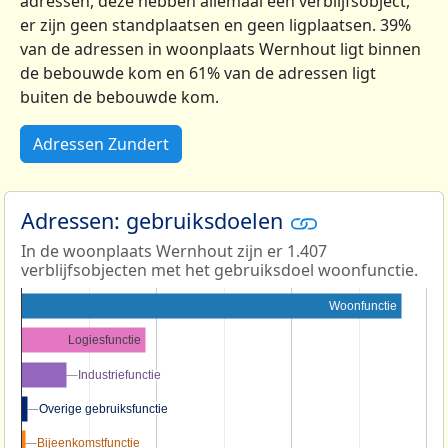
adressen, deze hebben allemaal een verblijfsobject,
er zijn geen standplaatsen en geen ligplaatsen. 39%
van de adressen in woonplaats Wernhout ligt binnen
de bebouwde kom en 61% van de adressen ligt
buiten de bebouwde kom.
Adressen Zundert
Adressen: gebruiksdoelen
In de woonplaats Wernhout zijn er 1.407
verblijfsobjecten met het gebruiksdoel woonfunctie.
Woonfunctie
Logiesfunctie
Industriefunctie
Industriefunctie
Overige gebruiksfunctie
Overige gebruiksfunctie
Bijeenkomstfunctie
Bijeenkomstfunctie