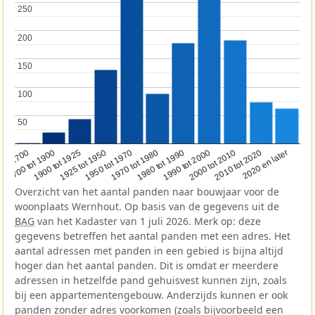
250
250
200
200
150
150
100
100
50
50
1950 tot 1970
1990 tot 2000
1900 tot 1925
2020 en later
1970 tot 1980
oor 1700
2000 tot 2010
1925 tot 1950
1980 tot 1990
1700 tot 1900
2010 tot 2020
Overzicht van het aantal panden naar bouwjaar voor de
woonplaats Wernhout. Op basis van de gegevens uit de
BAG
van het Kadaster van 1 juli 2026. Merk op: deze
gegevens betreffen het aantal panden met een adres. Het
aantal adressen met panden in een gebied is bijna altijd
hoger dan het aantal panden. Dit is omdat er meerdere
adressen in hetzelfde pand gehuisvest kunnen zijn, zoals
bij een appartementengebouw. Anderzijds kunnen er ook
panden zonder adres voorkomen (zoals bijvoorbeeld een