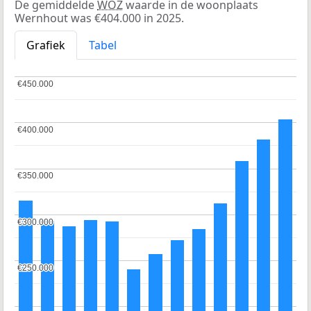
De gemiddelde
WOZ
waarde in de woonplaats
Wernhout was €404.000 in 2025.
Grafiek
Tabel
€450.000
€450.000
€400.000
€400.000
€350.000
€350.000
€300.000
€300.000
€250.000
€250.000