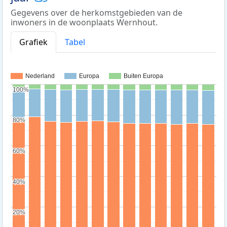
Gegevens over de herkomstgebieden van de
inwoners in de woonplaats Wernhout.
Grafiek
Tabel
Nederland
Europa
Buiten Europa
100%
100%
80%
80%
60%
60%
40%
40%
20%
20%