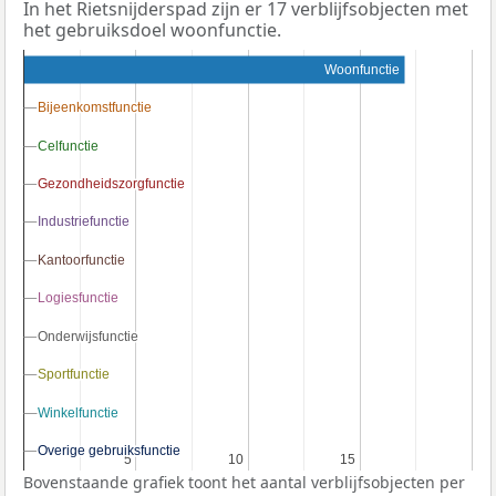
In het Rietsnijderspad zijn er 17 verblijfsobjecten met
het gebruiksdoel woonfunctie.
Woonfunctie
Bijeenkomstfunctie
Bijeenkomstfunctie
Celfunctie
Celfunctie
Gezondheidszorgfunctie
Gezondheidszorgfunctie
Industriefunctie
Industriefunctie
Kantoorfunctie
Kantoorfunctie
Logiesfunctie
Logiesfunctie
Onderwijsfunctie
Onderwijsfunctie
Sportfunctie
Sportfunctie
Winkelfunctie
Winkelfunctie
Overige gebruiksfunctie
Overige gebruiksfunctie
5
5
10
10
15
15
Bovenstaande grafiek toont het aantal verblijfsobjecten per