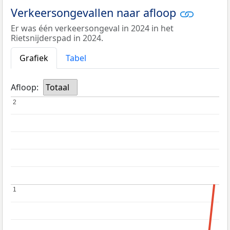
Verkeersongevallen naar afloop
Er was één verkeersongeval in 2024 in het
Rietsnijderspad in 2024.
Grafiek
Tabel
Afloop:
Totaal
2
2
1
1