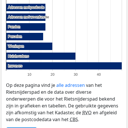
Adressen met postcode
Adressen met postcode
Adressen met woonfunctie
Adressen met woonfunctie
Panden
Panden
Percelen
Percelen
Woningen
Woningen
Huishoudens
Huishoudens
Inwoners
Inwoners
10
20
30
40
Op deze pagina vind je
alle adressen
van het
Rietsnijderspad en de data over diverse
onderwerpen die voor het Rietsnijderspad bekend
zijn in grafieken en tabellen. De gebruikte gegevens
zijn afkomstig van het Kadaster, de
RVO
en afgeleid
van de postcodedata van het
CBS
.