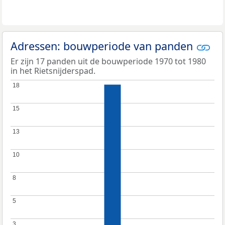
Adressen: bouwperiode van panden
Er zijn 17 panden uit de bouwperiode 1970 tot 1980
in het Rietsnijderspad.
18
18
15
15
13
13
10
10
8
8
5
5
3
3