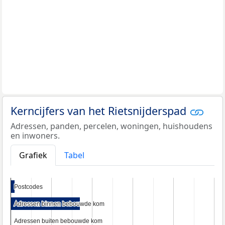
Kerncijfers van het Rietsnijderspad
Adressen, panden, percelen, woningen, huishoudens
en inwoners.
Grafiek
Tabel
Postcodes
Postcodes
Adressen binnen bebouwde kom
Adressen binnen bebouwde kom
Adressen buiten bebouwde kom
Adressen buiten bebouwde kom