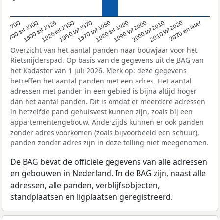
1950 tot 1970
1990 tot 2000
1900 tot 1925
2020 en later
1970 tot 1980
oor 1700
2000 tot 2010
1925 tot 1950
1980 tot 1990
1700 tot 1900
2010 tot 2020
Overzicht van het aantal panden naar bouwjaar voor het
Rietsnijderspad. Op basis van de gegevens uit de
BAG
van
het Kadaster van 1 juli 2026. Merk op: deze gegevens
betreffen het aantal panden met een adres. Het aantal
adressen met panden in een gebied is bijna altijd hoger
dan het aantal panden. Dit is omdat er meerdere adressen
in hetzelfde pand gehuisvest kunnen zijn, zoals bij een
appartementengebouw. Anderzijds kunnen er ook panden
zonder adres voorkomen (zoals bijvoorbeeld een schuur),
panden zonder adres zijn in deze telling niet meegenomen.
De
BAG
bevat de officiële gegevens van alle adressen
en gebouwen in Nederland. In de BAG zijn, naast alle
adressen, alle panden, verblijfsobjecten,
standplaatsen en ligplaatsen geregistreerd.