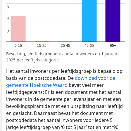
8
8
5
5
3
3
0-15
15-25
25-45
45-65
65+
Bevolking, leeftijdsgroepen: aantal inwoners op 1 januari
2025 per leeftijdscategorie.
Het aantal inwoners per leeftijdsgroep is bepaald op
basis van de postcodedata. De
download voor de
gemeente Hoeksche Waard
bevat veel meer
leeftijdgegevens: Er is een document met het aantal
inwoners in de gemeente per levensjaar en met een
bevolkingspiramide met een uitsplitsing naar leeftijd
en geslacht. Daarnaast bevat het document met
postcodedata het aantal inwoners voor iedere 5
jarige leeftijdsgroep van ‘0 tot 5 jaar’ tot en met ‘90