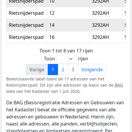
Rietsnijderspad
10
3292AH
Str
Rietsnijderspad
12
3292AH
Str
Rietsnijderspad
14
3292AH
Str
Rietsnijderspad
16
3292AH
Str
Toon 1 tot 8 van 17 rijen
Toon
rijen
Vorige
1
2
3
Volgende
Bovenstaande tabel toont de 17 adressen van het
Rietsnijderspad. Dit zijn alle adressen op basis van de
BAG
data van het Kadaster van 1 juli 2026.
De BAG (Basisregistratie Adressen en Gebouwen van
het Kadaster) bevat de officiële gegevens van alle
adressen en gebouwen in Nederland. Hierin zijn,
naast alle adressen, alle panden, verblijfsobjecten,
standplaatsen en ligplaatsen geregistreerd. Per