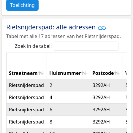
Toelichting
Rietsnijderspad: alle adressen
Tabel met alle 17 adressen van het Rietsnijderspad.
Zoek in de tabel:
Straatnaam
Huisnummer
Postcode
Wo
Straatnaam
Huisnummer
Postcode
Wo
Rietsnijderspad
2
3292AH
Str
Rietsnijderspad
4
3292AH
Str
Rietsnijderspad
6
3292AH
Str
Rietsnijderspad
8
3292AH
Str