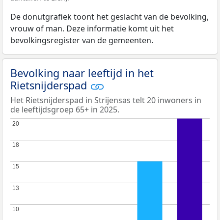
De donutgrafiek toont het geslacht van de bevolking,
vrouw of man. Deze informatie komt uit het
bevolkingsregister van de gemeenten.
Bevolking naar leeftijd in het
Rietsnijderspad
Het Rietsnijderspad in Strijensas telt 20 inwoners in
de leeftijdsgroep 65+ in 2025.
20
20
18
18
15
15
13
13
10
10