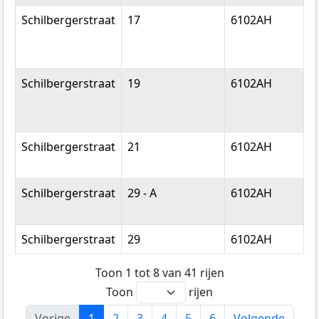
Schilbergerstraat
17
6102AH
E
Schilbergerstraat
19
6102AH
E
Schilbergerstraat
21
6102AH
E
Schilbergerstraat
29 - A
6102AH
E
Schilbergerstraat
29
6102AH
E
Toon 1 tot 8 van 41 rijen
Toon
rijen
Vorige
1
2
3
4
5
6
Volgende