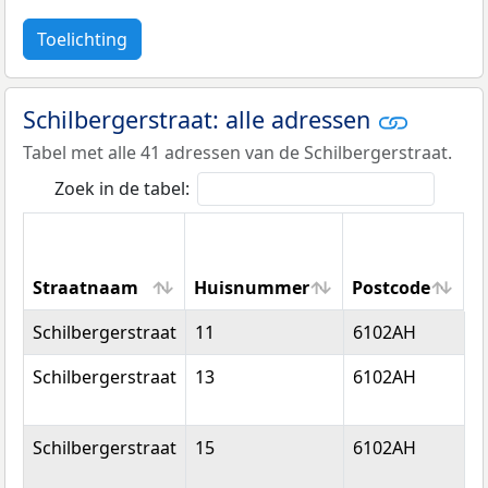
Toelichting
Schilbergerstraat: alle adressen
Tabel met alle 41 adressen van de Schilbergerstraat.
Zoek in de tabel:
Straatnaam
Huisnummer
Postcode
W
Straatnaam
Huisnummer
Postcode
W
Schilbergerstraat
11
6102AH
E
Schilbergerstraat
13
6102AH
E
Schilbergerstraat
15
6102AH
E