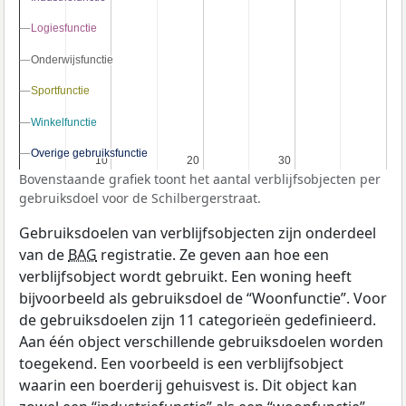
Logiesfunctie
Logiesfunctie
Onderwijsfunctie
Onderwijsfunctie
Sportfunctie
Sportfunctie
Winkelfunctie
Winkelfunctie
Overige gebruiksfunctie
Overige gebruiksfunctie
10
10
20
20
30
30
Bovenstaande grafiek toont het aantal verblijfsobjecten per
gebruiksdoel voor de Schilbergerstraat.
Gebruiksdoelen van verblijfsobjecten zijn onderdeel
van de
BAG
registratie. Ze geven aan hoe een
verblijfsobject wordt gebruikt. Een woning heeft
bijvoorbeeld als gebruiksdoel de “Woonfunctie”. Voor
de gebruiksdoelen zijn 11 categorieën gedefinieerd.
Aan één object verschillende gebruiksdoelen worden
toegekend. Een voorbeeld is een verblijfsobject
waarin een boerderij gehuisvest is. Dit object kan