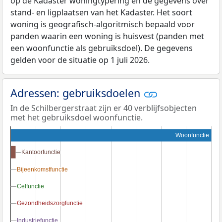
op de Kadaster woningtypering en de gegevens over
stand- en ligplaatsen van het Kadaster. Het soort
woning is geografisch-algoritmisch bepaald voor
panden waarin een woning is huisvest (panden met
een woonfunctie als gebruiksdoel). De gegevens
gelden voor de situatie op 1 juli 2026.
Adressen: gebruiksdoelen
In de Schilbergerstraat zijn er 40 verblijfsobjecten
met het gebruiksdoel woonfunctie.
Woonfunctie
Kantoorfunctie
Kantoorfunctie
Bijeenkomstfunctie
Bijeenkomstfunctie
Celfunctie
Celfunctie
Gezondheidszorgfunctie
Gezondheidszorgfunctie
Industriefunctie
Industriefunctie