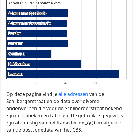
Adressen buiten bebouwde kom
Adressen buiten bebouwde kom
Adressen met postcode
Adressen met postcode
Adressen met woonfunctie
Adressen met woonfunctie
Panden
Panden
Percelen
Percelen
Woningen
Woningen
Huishoudens
Huishoudens
Inwoners
Inwoners
20
40
60
Op deze pagina vind je
alle adressen
van de
Schilbergerstraat en de data over diverse
onderwerpen die voor de Schilbergerstraat bekend
zijn in grafieken en tabellen. De gebruikte gegevens
zijn afkomstig van het Kadaster, de
RVO
en afgeleid
van de postcodedata van het
CBS
.