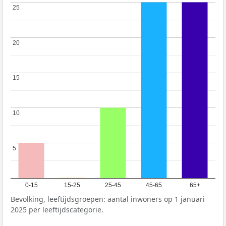
25
25
20
20
15
15
10
10
5
5
0-15
15-25
25-45
45-65
65+
Bevolking, leeftijdsgroepen: aantal inwoners op 1 januari
2025 per leeftijdscategorie.