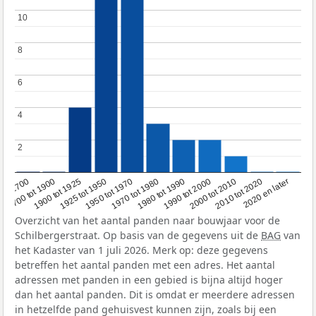
10
10
8
8
6
6
4
4
2
2
1950 tot 1970
1990 tot 2000
1900 tot 1925
2020 en later
1970 tot 1980
oor 1700
2000 tot 2010
1925 tot 1950
1980 tot 1990
1700 tot 1900
2010 tot 2020
Overzicht van het aantal panden naar bouwjaar voor de
Schilbergerstraat. Op basis van de gegevens uit de
BAG
van
het Kadaster van 1 juli 2026. Merk op: deze gegevens
betreffen het aantal panden met een adres. Het aantal
adressen met panden in een gebied is bijna altijd hoger
dan het aantal panden. Dit is omdat er meerdere adressen
in hetzelfde pand gehuisvest kunnen zijn, zoals bij een