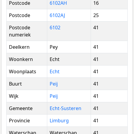
Postcode
6102AH
16
Postcode
6102AJ
25
Postcode
6102
41
numeriek
Deelkern
Pey
41
Woonkern
Echt
41
Woonplaats
Echt
41
Buurt
Peij
41
Wijk
Peij
41
Gemeente
Echt-Susteren
41
Provincie
Limburg
41
Waterschap
Waterschap
41