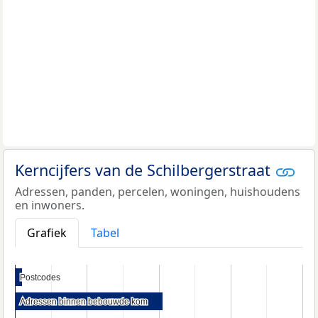
Kerncijfers van de Schilbergerstraat
Adressen, panden, percelen, woningen, huishoudens
en inwoners.
Grafiek
Tabel
Postcodes
Postcodes
Adressen binnen bebouwde kom
Adressen binnen bebouwde kom