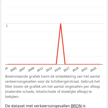
1
1
2017
2023
2007
2013
2019
2003
2009
2015
2021
2005
2011
Bovenstaande grafiek toont de ontwikkeling van het aantal
verkeersongevallen voor de Schilbergerstraat. Gebruik het
filter boven de grafiek om het aantal ongevallen per afloop
(materiële schade, letselschade of dodelijke afloop) te
bekijken.
De dataset met verkeersongevallen
BRON
is