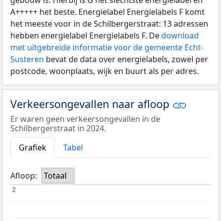
gebouw is. Hierbij is G het slechtste energielabel en
A+++++ het beste. Energielabel Energielabels F komt
het meeste voor in de Schilbergerstraat: 13 adressen
hebben energielabel Energielabels F. De
download
met uitgebreide informatie voor de gemeente Echt-
Susteren
bevat de data over energielabels, zowel per
postcode, woonplaats, wijk en buurt als per adres.
Verkeersongevallen naar afloop
Er waren geen verkeersongevallen in de
Schilbergerstraat in 2024.
Grafiek
Tabel
Afloop:
Totaal
2
2