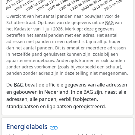
1950 tot 1970
1990 tot 2000
1900 tot 1925
2020 en later
1970 tot 1980
oor 1700
2000 tot 2010
1925 tot 1950
1980 tot 1990
1700 tot 1900
2010 tot 2020
Overzicht van het aantal panden naar bouwjaar voor de
Schutterstraat. Op basis van de gegevens uit de
BAG
van
het Kadaster van 1 juli 2026. Merk op: deze gegevens
betreffen het aantal panden met een adres. Het aantal
adressen met panden in een gebied is bijna altijd hoger
dan het aantal panden. Dit is omdat er meerdere adressen
in hetzelfde pand gehuisvest kunnen zijn, zoals bij een
appartementengebouw. Anderzijds kunnen er ook panden
zonder adres voorkomen (zoals bijvoorbeeld een schuur),
panden zonder adres zijn in deze telling niet meegenomen.
De
BAG
bevat de officiële gegevens van alle adressen
en gebouwen in Nederland. In de BAG zijn, naast alle
adressen, alle panden, verblijfsobjecten,
standplaatsen en ligplaatsen geregistreerd.
Energielabels