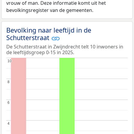
vrouw of man. Deze informatie komt uit het
bevolkingsregister van de gemeenten.
Bevolking naar leeftijd in de
Schutterstraat
De Schutterstraat in Zwijndrecht telt 10 inwoners in
de leeftijdsgroep 0-15 in 2025.
10
10
8
8
6
6
4
4