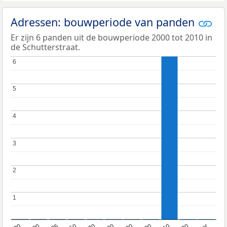
Adressen: bouwperiode van panden
Er zijn 6 panden uit de bouwperiode 2000 tot 2010 in
de Schutterstraat.
6
6
5
5
4
4
3
3
2
2
1
1