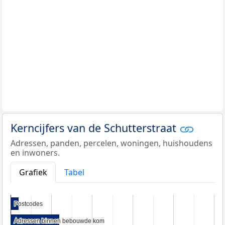
Kerncijfers van de Schutterstraat
Adressen, panden, percelen, woningen, huishoudens
en inwoners.
Grafiek
Tabel
Postcodes
Postcodes
Adressen binnen bebouwde kom
Adressen binnen bebouwde kom