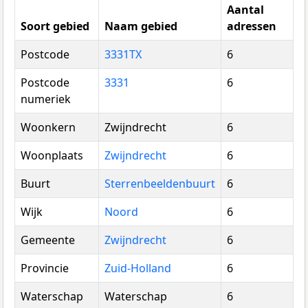
Aantal
Soort gebied
Naam gebied
adressen
Postcode
3331TX
6
Postcode
3331
6
numeriek
Woonkern
Zwijndrecht
6
Woonplaats
Zwijndrecht
6
Buurt
Sterrenbeeldenbuurt
6
Wijk
Noord
6
Gemeente
Zwijndrecht
6
Provincie
Zuid-Holland
6
Waterschap
Waterschap
6