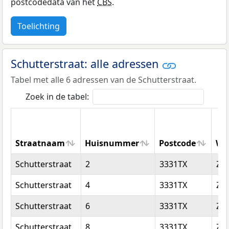
postcodedata van het
CBS
.
Toelichting
Schutterstraat: alle adressen
Tabel met alle 6 adressen van de Schutterstraat.
Zoek in de tabel:
Straatnaam
Huisnummer
Postcode
Wo
Straatnaam
Huisnummer
Postcode
Wo
Schutterstraat
2
3331TX
Zwi
Schutterstraat
4
3331TX
Zwi
Schutterstraat
6
3331TX
Zwi
Schutterstraat
8
3331TX
Zwi