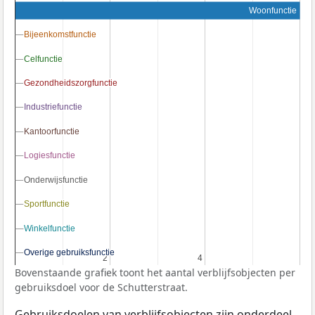
Woonfunctie
Bijeenkomstfunctie
Bijeenkomstfunctie
Celfunctie
Celfunctie
Gezondheidszorgfunctie
Gezondheidszorgfunctie
Industriefunctie
Industriefunctie
Kantoorfunctie
Kantoorfunctie
Logiesfunctie
Logiesfunctie
Onderwijsfunctie
Onderwijsfunctie
Sportfunctie
Sportfunctie
Winkelfunctie
Winkelfunctie
Overige gebruiksfunctie
Overige gebruiksfunctie
2
2
4
4
Bovenstaande grafiek toont het aantal verblijfsobjecten per
gebruiksdoel voor de Schutterstraat.
Gebruiksdoelen van verblijfsobjecten zijn onderdeel