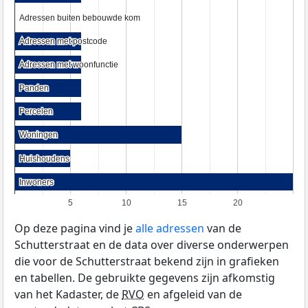
Adressen buiten bebouwde kom
Adressen buiten bebouwde kom
Adressen met postcode
Adressen met postcode
Adressen met woonfunctie
Adressen met woonfunctie
Panden
Panden
Percelen
Percelen
Woningen
Woningen
Huishoudens
Huishoudens
Inwoners
Inwoners
5
10
15
20
Op deze pagina vind je
alle adressen
van de
Schutterstraat en de data over diverse onderwerpen
die voor de Schutterstraat bekend zijn in grafieken
en tabellen. De gebruikte gegevens zijn afkomstig
van het Kadaster, de
RVO
en afgeleid van de