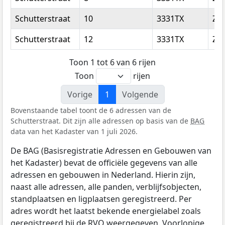
Schutterstraat
10
3331TX
Zwi
Schutterstraat
12
3331TX
Zwi
Toon 1 tot 6 van 6 rijen
Toon
rijen
Vorige
1
Volgende
Bovenstaande tabel toont de 6 adressen van de
Schutterstraat. Dit zijn alle adressen op basis van de
BAG
data van het Kadaster van 1 juli 2026.
De BAG (Basisregistratie Adressen en Gebouwen van
het Kadaster) bevat de officiële gegevens van alle
adressen en gebouwen in Nederland. Hierin zijn,
naast alle adressen, alle panden, verblijfsobjecten,
standplaatsen en ligplaatsen geregistreerd. Per
adres wordt het laatst bekende energielabel zoals
geregistreerd bij de
RVO
weergegeven. Voorlopige