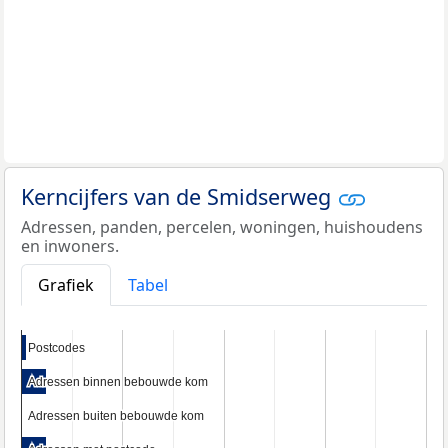
Kerncijfers van de Smidserweg
Adressen, panden, percelen, woningen, huishoudens
en inwoners.
Grafiek
Tabel
Postcodes
Postcodes
Adressen binnen bebouwde kom
Adressen binnen bebouwde kom
Adressen buiten bebouwde kom
Adressen buiten bebouwde kom