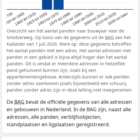
1950 tot 1970
1990 tot 2000
1900 tot 1925
2020 en later
1970 tot 1980
oor 1700
2000 tot 2010
1925 tot 1950
1980 tot 1990
1700 tot 1900
2010 tot 2020
Overzicht van het aantal panden naar bouwjaar voor de
Smidserweg. Op basis van de gegevens uit de
BAG
van het
Kadaster van 1 juli 2026. Merk op: deze gegevens betreffen
het aantal panden met een adres. Het aantal adressen met
panden in een gebied is bijna altijd hoger dan het aantal
panden. Dit is omdat er meerdere adressen in hetzelfde
pand gehuisvest kunnen zijn, zoals bij een
appartementengebouw. Anderzijds kunnen er ook panden
zonder adres voorkomen (zoals bijvoorbeeld een schuur),
panden zonder adres zijn in deze telling niet meegenomen.
De
BAG
bevat de officiële gegevens van alle adressen
en gebouwen in Nederland. In de BAG zijn, naast alle
adressen, alle panden, verblijfsobjecten,
standplaatsen en ligplaatsen geregistreerd.