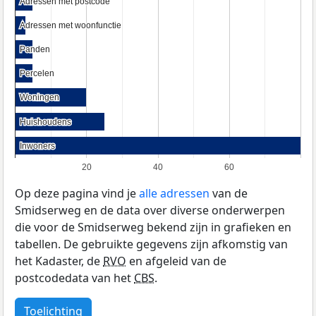
Adressen met postcode
Adressen met postcode
Adressen met woonfunctie
Adressen met woonfunctie
Panden
Panden
Percelen
Percelen
Woningen
Woningen
Huishoudens
Huishoudens
Inwoners
Inwoners
20
40
60
Op deze pagina vind je
alle adressen
van de
Smidserweg en de data over diverse onderwerpen
die voor de Smidserweg bekend zijn in grafieken en
tabellen. De gebruikte gegevens zijn afkomstig van
het Kadaster, de
RVO
en afgeleid van de
postcodedata van het
CBS
.
Toelichting