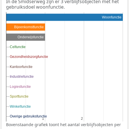
In de Smidserweg zijn er 3 verblijfsobjecten met het
gebruiksdoel woonfunctie.
Woonfunctie
Bijeenkomstfunctie
Onderwijsfunctie
Celfunctie
Celfunctie
Gezondheidszorgfunctie
Gezondheidszorgfunctie
Kantoorfunctie
Kantoorfunctie
Industriefunctie
Industriefunctie
Logiesfunctie
Logiesfunctie
Sportfunctie
Sportfunctie
Winkelfunctie
Winkelfunctie
Overige gebruiksfunctie
Overige gebruiksfunctie
1
1
2
2
Bovenstaande grafiek toont het aantal verblijfsobjecten per