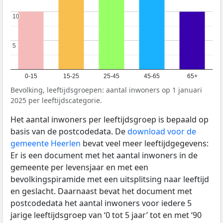
10
10
5
5
0-15
15-25
25-45
45-65
65+
Bevolking, leeftijdsgroepen: aantal inwoners op 1 januari
2025 per leeftijdscategorie.
Het aantal inwoners per leeftijdsgroep is bepaald op
basis van de postcodedata. De
download voor de
gemeente Heerlen
bevat veel meer leeftijdgegevens:
Er is een document met het aantal inwoners in de
gemeente per levensjaar en met een
bevolkingspiramide met een uitsplitsing naar leeftijd
en geslacht. Daarnaast bevat het document met
postcodedata het aantal inwoners voor iedere 5
jarige leeftijdsgroep van ‘0 tot 5 jaar’ tot en met ‘90