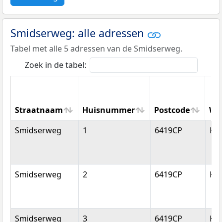
Smidserweg: alle adressen
Tabel met alle 5 adressen van de Smidserweg.
Zoek in de tabel:
Straatnaam
Huisnummer
Postcode
Wo
Straatnaam
Huisnummer
Postcode
Wo
Smidserweg
1
6419CP
He
Smidserweg
2
6419CP
He
Smidserweg
3
6419CP
He