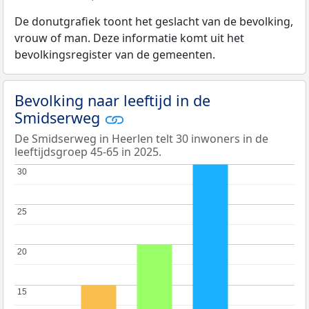
De donutgrafiek toont het geslacht van de bevolking,
vrouw of man. Deze informatie komt uit het
bevolkingsregister van de gemeenten.
Bevolking naar leeftijd in de
Smidserweg
De Smidserweg in Heerlen telt 30 inwoners in de
leeftijdsgroep 45-65 in 2025.
30
30
25
25
20
20
15
15