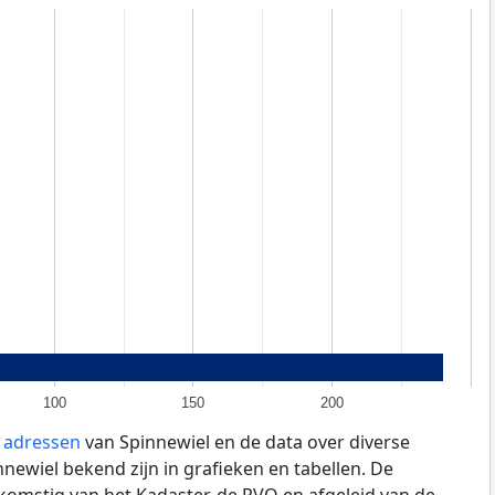
100
150
200
e adressen
van Spinnewiel en de data over diverse
ewiel bekend zijn in grafieken en tabellen. De
fkomstig van het Kadaster, de
RVO
en afgeleid van de