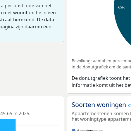
ta per postcode van het
50%
en met woonfunctie in een
straat berekend. De data
pagina zijn daarom een
.
Bevolking: aantal en percenta
in de donutgrafiek om de aanta
De donutgrafiek toont het
informatie komt uit het b
Soorten woningen
 45-65 in 2025.
Appartementenen komen het
het woningtype appartem
Appartementen