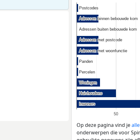
Postcodes
Postcodes
Adressen binnen bebouwde kom
Adressen binnen bebouwde kom
Adressen buiten bebouwde kom
Adressen buiten bebouwde kom
Adressen met postcode
Adressen met postcode
Adressen met woonfunctie
Adressen met woonfunctie
Panden
Panden
Percelen
Percelen
Woningen
Woningen
Huishoudens
Huishoudens
Inwoners
Inwoners
50
Op deze pagina vind je
all
onderwerpen die voor Spinn
gebruikte gegevens zijn a