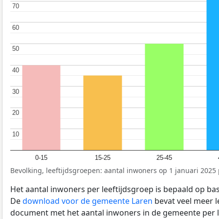
70
70
60
60
50
50
40
40
30
30
20
20
10
10
0-15
15-25
25-45
Bevolking, leeftijdsgroepen: aantal inwoners op 1 januari 2025 p
Het aantal inwoners per leeftijdsgroep is bepaald op ba
De
download voor de gemeente Laren
bevat veel meer l
document met het aantal inwoners in de gemeente per 