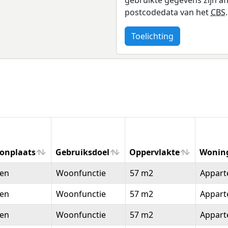
postcodedata van het
CBS
.
Toelichting
onplaats
Gebruiksdoel
Oppervlakte
Wonin
onplaats
Gebruiksdoel
Oppervlakte
Wonin
ren
Woonfunctie
57 m2
Appar
ren
Woonfunctie
57 m2
Appar
ren
Woonfunctie
57 m2
Appar