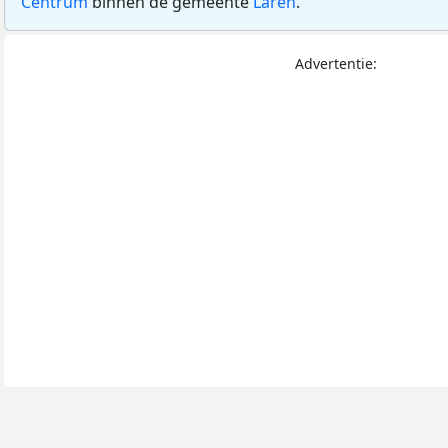
Centrum
binnen de gemeente
Laren
.
Advertentie: