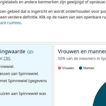
rgielabels en andere kenmerken zijn gewijzigd of opnieuw z
 gebied dat is ingericht en wordt onderhouden voor publie
or een verdere definitie. Klik op de naam van een openbare 
bare ruimtes
.
ningwaarde
Vrouwen en mannen
et
CBS
.
50% van de inwoners in Spi
nnewiel.
Vrouwen
Mannen
essen van Spinnewiel.
 met Spinnewiel (gegevens
uizen aan Spinnewiel was