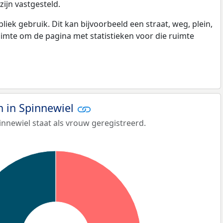
ijn vastgesteld.
k gebruik. Dit kan bijvoorbeeld een straat, weg, plein,
ruimte om de pagina met statistieken voor die ruimte
 in Spinnewiel
nnewiel staat als vrouw geregistreerd.