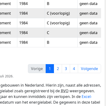
tement
1984
B
geen data
tement
1984
C (voorlopig)
geen data
tement
1984
C (voorlopig)
geen data
tement
1984
C
geen data
tement
1984
B
geen data
Vorige
1
2
3
4
Volgende
uli 2026.
gebouwen in Nederland. Hierin zijn, naast alle adressen,
gielabel zoals geregistreerd bij de
RVO
weergegeven.
0 jaar en kunnen inmiddels zijn verlopen. In de
Excel-
edatum van het energielabel. De gegevens in deze tabel