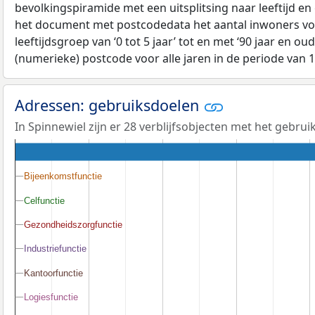
bevolkingspiramide met een uitsplitsing naar leeftijd en
het document met postcodedata het aantal inwoners voo
leeftijdsgroep van ‘0 tot 5 jaar’ tot en met ‘90 jaar en oud
(numerieke) postcode voor alle jaren in de periode van 
Adressen: gebruiksdoelen
In Spinnewiel zijn er 28 verblijfsobjecten met het gebru
Bijeenkomstfunctie
Bijeenkomstfunctie
Celfunctie
Celfunctie
Gezondheidszorgfunctie
Gezondheidszorgfunctie
Industriefunctie
Industriefunctie
Kantoorfunctie
Kantoorfunctie
Logiesfunctie
Logiesfunctie