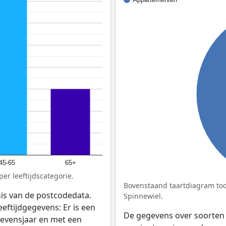
45-65
65+
er leeftijdscategorie.
Bovenstaand taartdiagram too
sis van de postcodedata.
Spinnewiel.
eeftijdgegevens: Er is een
De gegevens over soorten
levensjaar en met een