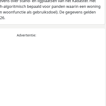
ens over stand- en ligplaatsen van het Kadaster. Het
ch-algoritmisch bepaald voor panden waarin een woning
en woonfunctie als gebruiksdoel). De gegevens gelden
026.
Advertentie: