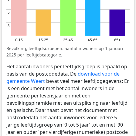
5
5
3
3
0-15
15-25
25-45
45-65
65+
Bevolking, leeftijdsgroepen: aantal inwoners op 1 januari
2025 per leeftijdscategorie.
Het aantal inwoners per leeftijdsgroep is bepaald op
basis van de postcodedata. De
download voor de
gemeente Weert
bevat veel meer leeftijdgegevens: Er
is een document met het aantal inwoners in de
gemeente per levensjaar en met een
bevolkingspiramide met een uitsplitsing naar leeftijd
en geslacht. Daarnaast bevat het document met
postcodedata het aantal inwoners voor iedere 5
jarige leeftijdsgroep van ‘0 tot 5 jaar’ tot en met ‘90
jaar en ouder’ per viercijferige (numerieke) postcode