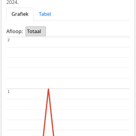
2024.
Grafiek
Tabel
Afloop:
Totaal
2
2
1
1