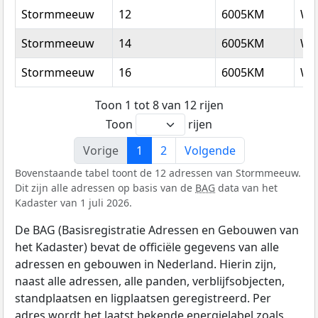
Stormmeeuw
12
6005KM
We
Stormmeeuw
14
6005KM
We
Stormmeeuw
16
6005KM
We
Toon 1 tot 8 van 12 rijen
Toon
rijen
Vorige
1
2
Volgende
Bovenstaande tabel toont de 12 adressen van Stormmeeuw.
Dit zijn alle adressen op basis van de
BAG
data van het
Kadaster van 1 juli 2026.
De BAG (Basisregistratie Adressen en Gebouwen van
het Kadaster) bevat de officiële gegevens van alle
adressen en gebouwen in Nederland. Hierin zijn,
naast alle adressen, alle panden, verblijfsobjecten,
standplaatsen en ligplaatsen geregistreerd. Per
adres wordt het laatst bekende energielabel zoals