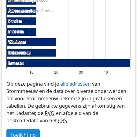
Adressen met postcode
Adressen met postcode
Adressen met woonfunctie
Adressen met woonfunctie
Panden
Panden
Percelen
Percelen
Woningen
Woningen
Huishoudens
Huishoudens
Inwoners
Inwoners
10
20
30
40
Op deze pagina vind je
alle adressen
van
Stormmeeuw en de data over diverse onderwerpen
die voor Stormmeeuw bekend zijn in grafieken en
tabellen. De gebruikte gegevens zijn afkomstig van
het Kadaster, de
RVO
en afgeleid van de
postcodedata van het
CBS
.
Toelichting