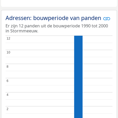
Adressen: bouwperiode van panden
Er zijn 12 panden uit de bouwperiode 1990 tot 2000
in Stormmeeuw.
12
12
10
10
8
8
6
6
4
4
2
2