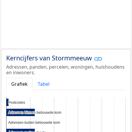
Kerncijfers van Stormmeeuw
Adressen, panden, percelen, woningen, huishoudens
en inwoners.
Grafiek
Tabel
Postcodes
Postcodes
Adressen binnen bebouwde kom
Adressen binnen bebouwde kom
Adressen buiten bebouwde kom
Adressen buiten bebouwde kom