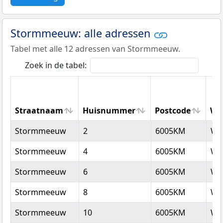
Stormmeeuw: alle adressen
Tabel met alle 12 adressen van Stormmeeuw.
Zoek in de tabel:
Straatnaam
Huisnummer
Postcode
Wo
Straatnaam
Huisnummer
Postcode
Wo
Stormmeeuw
2
6005KM
We
Stormmeeuw
4
6005KM
We
Stormmeeuw
6
6005KM
We
Stormmeeuw
8
6005KM
We
Stormmeeuw
10
6005KM
We