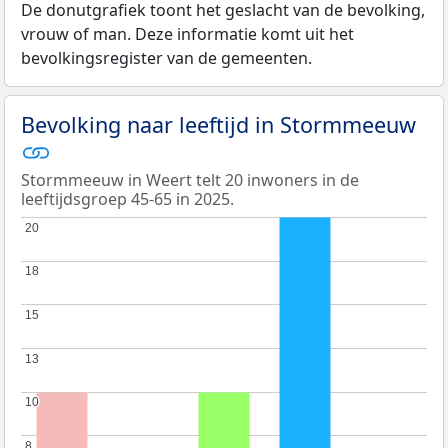
De donutgrafiek toont het geslacht van de bevolking,
vrouw of man. Deze informatie komt uit het
bevolkingsregister van de gemeenten.
Bevolking naar leeftijd in Stormmeeuw
Stormmeeuw in Weert telt 20 inwoners in de
leeftijdsgroep 45-65 in 2025.
20
20
18
18
15
15
13
13
10
10
8
8