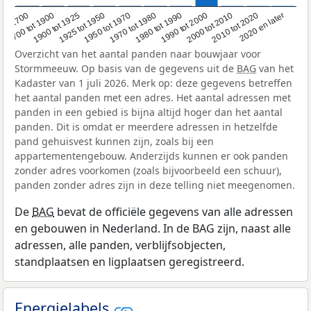
1950 tot 1970
1990 tot 2000
1900 tot 1925
2020 en later
1970 tot 1980
oor 1700
2000 tot 2010
1925 tot 1950
1980 tot 1990
1700 tot 1900
2010 tot 2020
Overzicht van het aantal panden naar bouwjaar voor
Stormmeeuw. Op basis van de gegevens uit de
BAG
van het
Kadaster van 1 juli 2026. Merk op: deze gegevens betreffen
het aantal panden met een adres. Het aantal adressen met
panden in een gebied is bijna altijd hoger dan het aantal
panden. Dit is omdat er meerdere adressen in hetzelfde
pand gehuisvest kunnen zijn, zoals bij een
appartementengebouw. Anderzijds kunnen er ook panden
zonder adres voorkomen (zoals bijvoorbeeld een schuur),
panden zonder adres zijn in deze telling niet meegenomen.
De
BAG
bevat de officiële gegevens van alle adressen
en gebouwen in Nederland. In de BAG zijn, naast alle
adressen, alle panden, verblijfsobjecten,
standplaatsen en ligplaatsen geregistreerd.
Energielabels