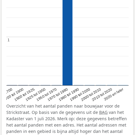
1
1
1950 tot 1970
1990 tot 2000
1900 tot 1925
2020 en later
1970 tot 1980
oor 1700
2000 tot 2010
1925 tot 1950
1980 tot 1990
1700 tot 1900
2010 tot 2020
Overzicht van het aantal panden naar bouwjaar voor de
Strickstraat. Op basis van de gegevens uit de
BAG
van het
Kadaster van 1 juli 2026. Merk op: deze gegevens betreffen
het aantal panden met een adres. Het aantal adressen met
panden in een gebied is bijna altijd hoger dan het aantal