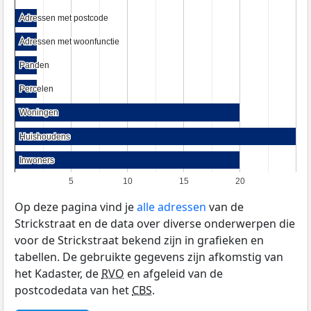
Adressen met postcode
Adressen met postcode
Adressen met woonfunctie
Adressen met woonfunctie
Panden
Panden
Percelen
Percelen
Woningen
Woningen
Huishoudens
Huishoudens
Inwoners
Inwoners
5
10
15
20
Op deze pagina vind je
alle adressen
van de
Strickstraat en de data over diverse onderwerpen die
voor de Strickstraat bekend zijn in grafieken en
tabellen. De gebruikte gegevens zijn afkomstig van
het Kadaster, de
RVO
en afgeleid van de
postcodedata van het
CBS
.