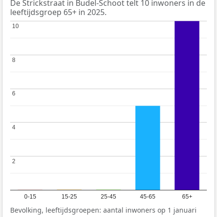
De Strickstraat in Budel-Schoot telt 10 inwoners in de
leeftijdsgroep 65+ in 2025.
10
10
8
8
6
6
4
4
2
2
0-15
15-25
25-45
45-65
65+
Bevolking, leeftijdsgroepen: aantal inwoners op 1 januari