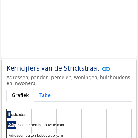
Kerncijfers van de Strickstraat
Adressen, panden, percelen, woningen, huishoudens
en inwoners.
Grafiek
Tabel
Postcodes
Postcodes
Adressen binnen bebouwde kom
Adressen binnen bebouwde kom
Adressen buiten bebouwde kom
Adressen buiten bebouwde kom