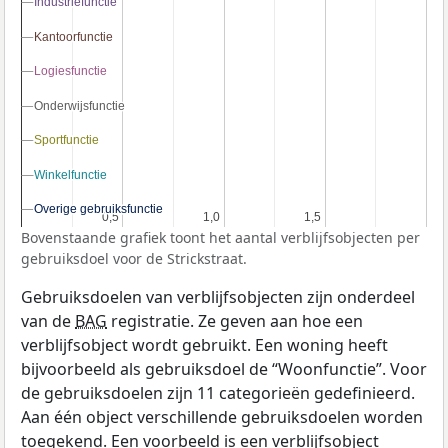
Industriefunctie
Industriefunctie
Kantoorfunctie
Kantoorfunctie
Logiesfunctie
Logiesfunctie
Onderwijsfunctie
Onderwijsfunctie
Sportfunctie
Sportfunctie
Winkelfunctie
Winkelfunctie
Overige gebruiksfunctie
Overige gebruiksfunctie
0,5
0,5
1,0
1,0
1,5
1,5
Bovenstaande grafiek toont het aantal verblijfsobjecten per
gebruiksdoel voor de Strickstraat.
Gebruiksdoelen van verblijfsobjecten zijn onderdeel
van de
BAG
registratie. Ze geven aan hoe een
verblijfsobject wordt gebruikt. Een woning heeft
bijvoorbeeld als gebruiksdoel de “Woonfunctie”. Voor
de gebruiksdoelen zijn 11 categorieën gedefinieerd.
Aan één object verschillende gebruiksdoelen worden
toegekend. Een voorbeeld is een verblijfsobject