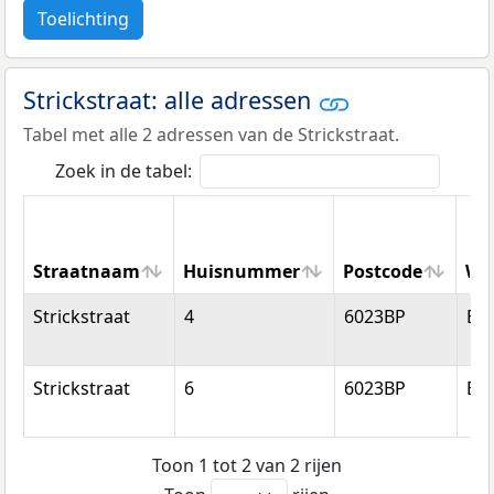
Toelichting
Strickstraat: alle adressen
Tabel met alle 2 adressen van de Strickstraat.
Zoek in de tabel:
Straatnaam
Huisnummer
Postcode
Wo
Straatnaam
Huisnummer
Postcode
Wo
Strickstraat
4
6023BP
Bu
Strickstraat
6
6023BP
Bu
Toon 1 tot 2 van 2 rijen