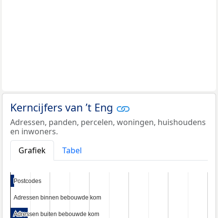
Kerncijfers van ’t Eng
Adressen, panden, percelen, woningen, huishoudens
en inwoners.
Grafiek
Tabel
Postcodes
Postcodes
Adressen binnen bebouwde kom
Adressen binnen bebouwde kom
Adressen buiten bebouwde kom
Adressen buiten bebouwde kom