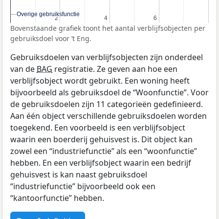
Overige gebruiksfunctie
Overige gebruiksfunctie
2
2
4
4
6
6
Bovenstaande grafiek toont het aantal verblijfsobjecten per
gebruiksdoel voor ’t Eng.
Gebruiksdoelen van verblijfsobjecten zijn onderdeel
van de
BAG
registratie. Ze geven aan hoe een
verblijfsobject wordt gebruikt. Een woning heeft
bijvoorbeeld als gebruiksdoel de “Woonfunctie”. Voor
de gebruiksdoelen zijn 11 categorieën gedefinieerd.
Aan één object verschillende gebruiksdoelen worden
toegekend. Een voorbeeld is een verblijfsobject
waarin een boerderij gehuisvest is. Dit object kan
zowel een “industriefunctie” als een “woonfunctie”
hebben. En een verblijfsobject waarin een bedrijf
gehuisvest is kan naast gebruiksdoel
“industriefunctie” bijvoorbeeld ook een
“kantoorfunctie” hebben.