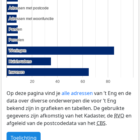
Adressen met postcode
Adressen met postcode
Adressen met woonfunctie
Adressen met woonfunctie
Panden
Panden
Percelen
Percelen
Woningen
Woningen
Huishoudens
Huishoudens
Inwoners
Inwoners
20
40
60
80
Op deze pagina vind je
alle adressen
van ’t Eng en de
data over diverse onderwerpen die voor ’t Eng
bekend zijn in grafieken en tabellen. De gebruikte
gegevens zijn afkomstig van het Kadaster, de
RVO
en
afgeleid van de postcodedata van het
CBS
.
Toelichting