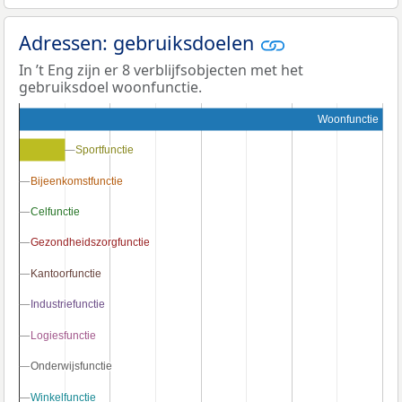
Adressen: gebruiksdoelen
In ’t Eng zijn er 8 verblijfsobjecten met het
gebruiksdoel woonfunctie.
Woonfunctie
Sportfunctie
Sportfunctie
Bijeenkomstfunctie
Bijeenkomstfunctie
Celfunctie
Celfunctie
Gezondheidszorgfunctie
Gezondheidszorgfunctie
Kantoorfunctie
Kantoorfunctie
Industriefunctie
Industriefunctie
Logiesfunctie
Logiesfunctie
Onderwijsfunctie
Onderwijsfunctie
Winkelfunctie
Winkelfunctie