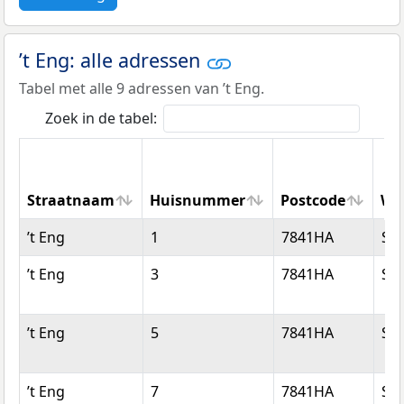
’t Eng: alle adressen
Tabel met alle 9 adressen van ’t Eng.
Zoek in de tabel:
Straatnaam
Huisnummer
Postcode
Wo
Straatnaam
Huisnummer
Postcode
Wo
’t Eng
1
7841HA
Sle
’t Eng
3
7841HA
Sle
’t Eng
5
7841HA
Sle
’t Eng
7
7841HA
Sle