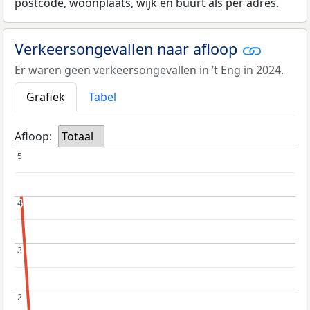
postcode, woonplaats, wijk en buurt als per adres.
Verkeersongevallen naar afloop
Er waren geen verkeersongevallen in ’t Eng in 2024.
Grafiek
Tabel
Afloop:
Totaal
5
5
4
4
3
3
2
2