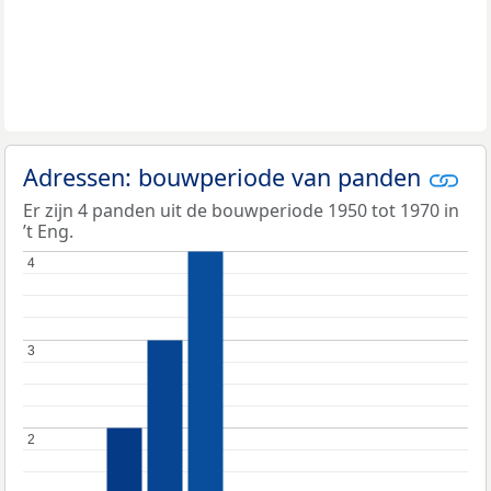
Adressen: bouwperiode van panden
Er zijn 4 panden uit de bouwperiode 1950 tot 1970 in
’t Eng.
4
4
3
3
2
2