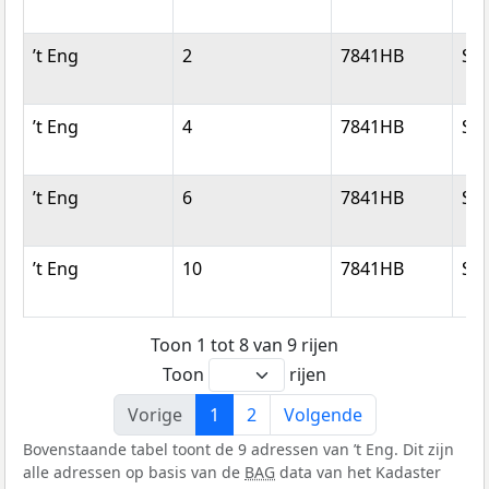
’t Eng
2
7841HB
Sle
’t Eng
4
7841HB
Sle
’t Eng
6
7841HB
Sle
’t Eng
10
7841HB
Sle
Toon 1 tot 8 van 9 rijen
Toon
rijen
Vorige
1
2
Volgende
Bovenstaande tabel toont de 9 adressen van ’t Eng. Dit zijn
alle adressen op basis van de
BAG
data van het Kadaster