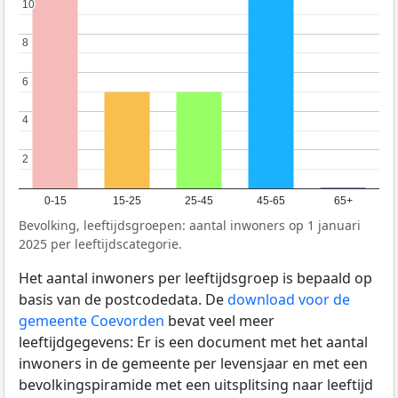
10
10
8
8
6
6
4
4
2
2
0-15
15-25
25-45
45-65
65+
Bevolking, leeftijdsgroepen: aantal inwoners op 1 januari
2025 per leeftijdscategorie.
Het aantal inwoners per leeftijdsgroep is bepaald op
basis van de postcodedata. De
download voor de
gemeente Coevorden
bevat veel meer
leeftijdgegevens: Er is een document met het aantal
inwoners in de gemeente per levensjaar en met een
bevolkingspiramide met een uitsplitsing naar leeftijd