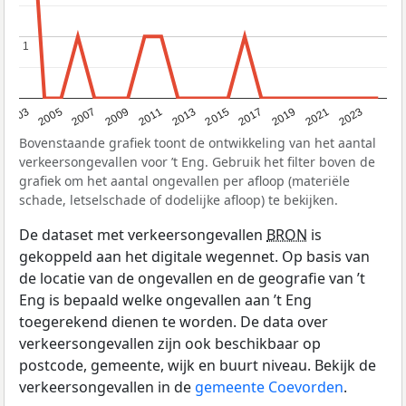
1
1
2017
2023
2007
2013
2019
2003
2009
2015
2021
2005
2011
Bovenstaande grafiek toont de ontwikkeling van het aantal
verkeersongevallen voor ’t Eng. Gebruik het filter boven de
grafiek om het aantal ongevallen per afloop (materiële
schade, letselschade of dodelijke afloop) te bekijken.
De dataset met verkeersongevallen
BRON
is
gekoppeld aan het digitale wegennet. Op basis van
de locatie van de ongevallen en de geografie van ’t
Eng is bepaald welke ongevallen aan ’t Eng
toegerekend dienen te worden. De data over
verkeersongevallen zijn ook beschikbaar op
postcode, gemeente, wijk en buurt niveau. Bekijk de
verkeersongevallen in de
gemeente Coevorden
.