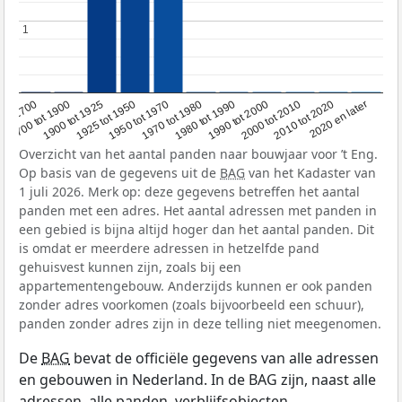
1
1
1950 tot 1970
1990 tot 2000
1900 tot 1925
2020 en later
1970 tot 1980
oor 1700
2000 tot 2010
1925 tot 1950
1980 tot 1990
1700 tot 1900
2010 tot 2020
Overzicht van het aantal panden naar bouwjaar voor ’t Eng.
Op basis van de gegevens uit de
BAG
van het Kadaster van
1 juli 2026. Merk op: deze gegevens betreffen het aantal
panden met een adres. Het aantal adressen met panden in
een gebied is bijna altijd hoger dan het aantal panden. Dit
is omdat er meerdere adressen in hetzelfde pand
gehuisvest kunnen zijn, zoals bij een
appartementengebouw. Anderzijds kunnen er ook panden
zonder adres voorkomen (zoals bijvoorbeeld een schuur),
panden zonder adres zijn in deze telling niet meegenomen.
De
BAG
bevat de officiële gegevens van alle adressen
en gebouwen in Nederland. In de BAG zijn, naast alle
adressen, alle panden, verblijfsobjecten,