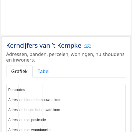
Kerncijfers van ’t Kempke
Adressen, panden, percelen, woningen, huishoudens
en inwoners.
Grafiek
Tabel
Postcodes
Postcodes
Adressen binnen bebouwde kom
Adressen binnen bebouwde kom
Adressen buiten bebouwde kom
Adressen buiten bebouwde kom
Adressen met postcode
Adressen met postcode
Adressen met woonfunctie
Adressen met woonfunctie