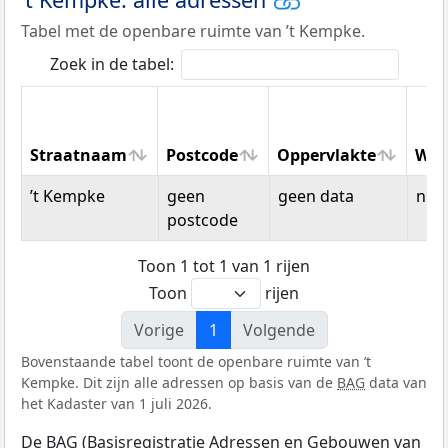
Tabel met de openbare ruimte van ’t Kempke.
Zoek in de tabel:
Straatnaam
Postcode
Oppervlakte
Won
Straatnaam
Postcode
Oppervlakte
Won
’t Kempke
geen
geen data
n.v.t
postcode
Toon 1 tot 1 van 1 rijen
Toon
rijen
Vorige
1
Volgende
Bovenstaande tabel toont de openbare ruimte van ’t
Kempke. Dit zijn alle adressen op basis van de
BAG
data van
het Kadaster van 1 juli 2026.
De BAG (Basisregistratie Adressen en Gebouwen van