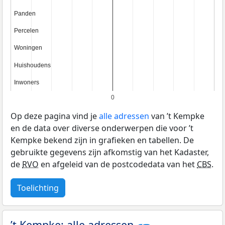
Panden
Panden
Percelen
Percelen
Woningen
Woningen
Huishoudens
Huishoudens
Inwoners
Inwoners
0
Op deze pagina vind je
alle adressen
van ’t Kempke
en de data over diverse onderwerpen die voor ’t
Kempke bekend zijn in grafieken en tabellen. De
gebruikte gegevens zijn afkomstig van het Kadaster,
de
RVO
en afgeleid van de postcodedata van het
CBS
.
Toelichting
’t Kempke: alle adressen