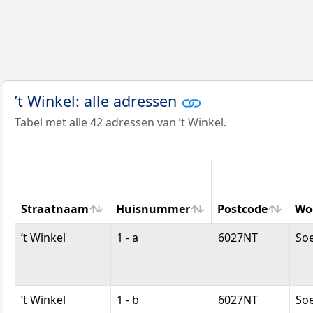
’t Winkel: alle adressen
Tabel met alle 42 adressen van ’t Winkel.
Straatnaam
Huisnummer
Postcode
Wo
Straatnaam
Huisnummer
Postcode
Wo
’t Winkel
1 - a
6027NT
So
’t Winkel
1 - b
6027NT
So