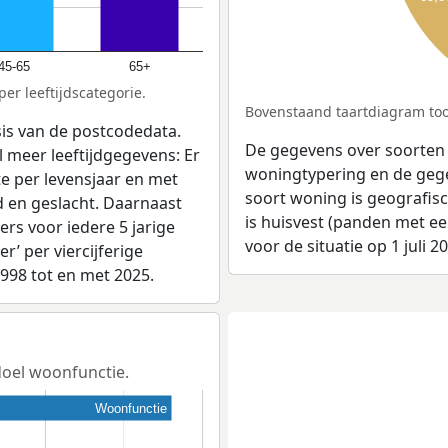
45-65
65+
er leeftijdscategorie.
Bovenstaand taartdiagram toon
sis van de postcodedata.
De gegevens over soorten
 meer leeftijdgegevens: Er
woningtypering en de gegev
e per levensjaar en met
soort woning is geografis
d en geslacht. Daarnaast
is huisvest (panden met e
rs voor iedere 5 jarige
voor de situatie op 1 juli 2
er’ per viercijferige
1998 tot en met 2025.
sdoel woonfunctie.
Woonfunctie