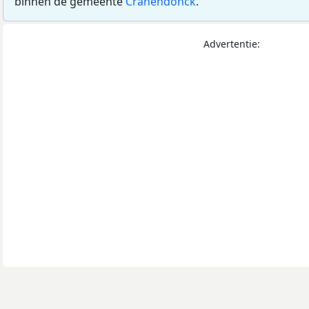
binnen de gemeente
Cranendonck
.
Advertentie: