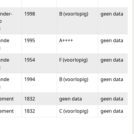
nder-
1998
B (voorlopig)
geen data
p
g
ande
1995
A++++
geen data
g
ande
1954
F (voorlopig)
geen data
g
ande
1994
B (voorlopig)
geen data
g
tement
1832
geen data
geen data
tement
1832
C (voorlopig)
geen data