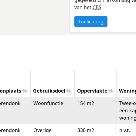
van het
CBS
.
Toelichting
onplaats
Gebruiksdoel
Oppervlakte
Wonin
onplaats
Gebruiksdoel
Oppervlakte
Wonin
erendonk
Woonfunctie
154 m2
Twee-o
één-ka
wonin
erendonk
Overige
330 m2
n.v.t.