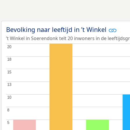
Bevolking naar leeftijd in ’t Winkel
’t Winkel in Soerendonk telt 20 inwoners in de leeftijdsg
20
20
18
18
15
15
13
13
10
10
8
8
5
5