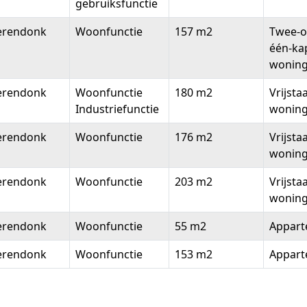
gebruiksfunctie
erendonk
Woonfunctie
157 m2
Twee-o
één-ka
wonin
erendonk
Woonfunctie
180 m2
Vrijsta
Industriefunctie
wonin
erendonk
Woonfunctie
176 m2
Vrijsta
wonin
erendonk
Woonfunctie
203 m2
Vrijsta
wonin
erendonk
Woonfunctie
55 m2
Appar
erendonk
Woonfunctie
153 m2
Appar