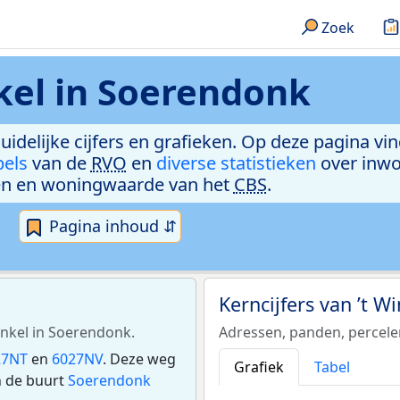
Zoek
kel in Soerendonk
duidelijke cijfers en grafieken. Op deze pagina v
bels
van de
RVO
en
diverse statistieken
over inwo
n en woningwaarde van het
CBS
.
Pagina inhoud ⇵
Kerncijfers van ’t W
Winkel in Soerendonk.
Adressen, panden, percel
27NT
en
6027NV
. Deze weg
Grafiek
Tabel
n de buurt
Soerendonk