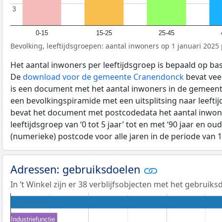
3
3
0-15
15-25
25-45
Bevolking, leeftijdsgroepen: aantal inwoners op 1 januari 2025 p
Het aantal inwoners per leeftijdsgroep is bepaald op ba
De
download voor de gemeente Cranendonck
bevat veel
is een document met het aantal inwoners in de gemeent
een bevolkingspiramide met een uitsplitsing naar leeftij
bevat het document met postcodedata het aantal inwone
leeftijdsgroep van ‘0 tot 5 jaar’ tot en met ‘90 jaar en oud
(numerieke) postcode voor alle jaren in de periode van 
Adressen: gebruiksdoelen
In ’t Winkel zijn er 38 verblijfsobjecten met het gebruik
Industriefunctie