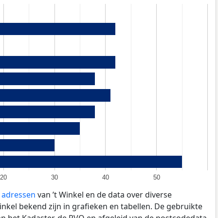
20
30
40
50
e adressen
van ’t Winkel en de data over diverse
nkel bekend zijn in grafieken en tabellen. De gebruikte
an het Kadaster, de
RVO
en afgeleid van de postcodedata