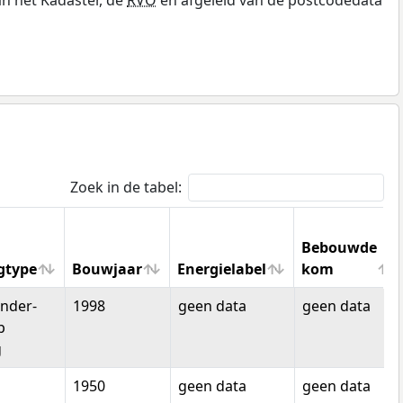
Zoek in de tabel:
Bebouwde
gtype
Bouwjaar
Energielabel
kom
gtype
Bouwjaar
Energielabel
Bebouwde
nder-
1998
geen data
geen data
kom
p
g
1950
geen data
geen data