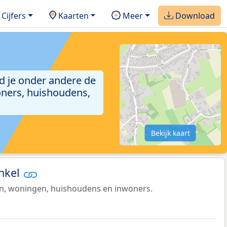
Cijfers
Kaarten
Meer
Download
ind je onder andere de
ners, huishoudens,
Bekijk kaart
inkel
en, woningen, huishoudens en inwoners.