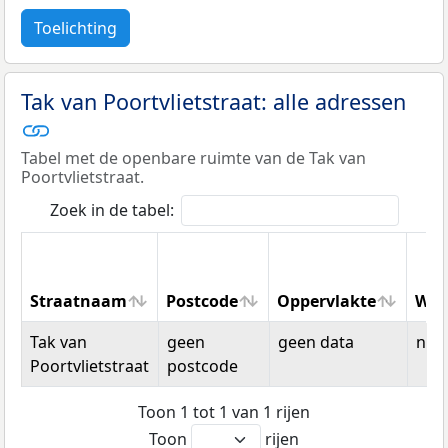
Toelichting
Tak van Poortvlietstraat: alle adressen
Tabel met de openbare ruimte van de Tak van
Poortvlietstraat.
Zoek in de tabel:
Straatnaam
Postcode
Oppervlakte
Won
Straatnaam
Postcode
Oppervlakte
Won
Tak van
geen
geen data
n.v.t
Poortvlietstraat
postcode
Toon 1 tot 1 van 1 rijen
Toon
rijen