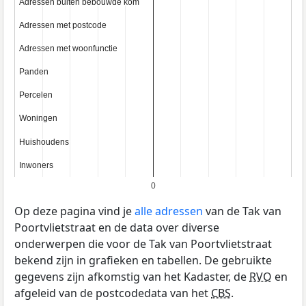
Adressen buiten bebouwde kom
Adressen buiten bebouwde kom
Adressen met postcode
Adressen met postcode
Adressen met woonfunctie
Adressen met woonfunctie
Panden
Panden
Percelen
Percelen
Woningen
Woningen
Huishoudens
Huishoudens
Inwoners
Inwoners
0
Op deze pagina vind je
alle adressen
van de Tak van
Poortvlietstraat en de data over diverse
onderwerpen die voor de Tak van Poortvlietstraat
bekend zijn in grafieken en tabellen. De gebruikte
gegevens zijn afkomstig van het Kadaster, de
RVO
en
afgeleid van de postcodedata van het
CBS
.