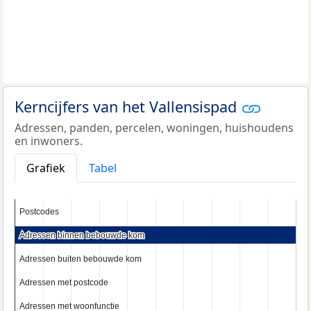
Kerncijfers van het Vallensispad
Adressen, panden, percelen, woningen, huishoudens
en inwoners.
Grafiek
Tabel
Postcodes
Postcodes
Adressen binnen bebouwde kom
Adressen binnen bebouwde kom
Adressen buiten bebouwde kom
Adressen buiten bebouwde kom
Adressen met postcode
Adressen met postcode
Adressen met woonfunctie
Adressen met woonfunctie