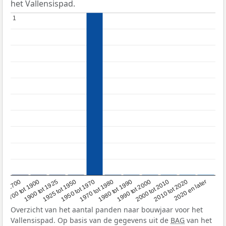
het Vallensispad.
1
1
1950 tot 1970
1990 tot 2000
2020 en later
1900 tot 1925
1970 tot 1980
2000 tot 2010
oor 1700
1925 tot 1950
1980 tot 1990
2010 tot 2020
1700 tot 1900
Overzicht van het aantal panden naar bouwjaar voor het
Vallensispad. Op basis van de gegevens uit de
BAG
van het