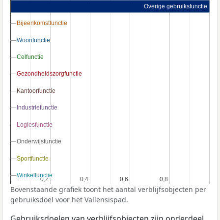
Overige gebruiksfunctie
Bijeenkomstfunctie
Bijeenkomstfunctie
Woonfunctie
Woonfunctie
Celfunctie
Celfunctie
Gezondheidszorgfunctie
Gezondheidszorgfunctie
Kantoorfunctie
Kantoorfunctie
Industriefunctie
Industriefunctie
Logiesfunctie
Logiesfunctie
Onderwijsfunctie
Onderwijsfunctie
Sportfunctie
Sportfunctie
Winkelfunctie
Winkelfunctie
0,2
0,2
0,4
0,4
0,6
0,6
0,8
0,8
Bovenstaande grafiek toont het aantal verblijfsobjecten per
gebruiksdoel voor het Vallensispad.
Gebruiksdoelen van verblijfsobjecten zijn onderdeel