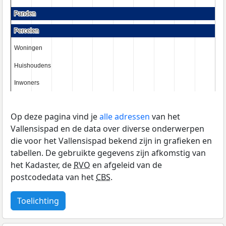
Panden
Panden
Percelen
Percelen
Woningen
Woningen
Huishoudens
Huishoudens
Inwoners
Inwoners
Op deze pagina vind je
alle adressen
van het
Vallensispad en de data over diverse onderwerpen
die voor het Vallensispad bekend zijn in grafieken en
tabellen. De gebruikte gegevens zijn afkomstig van
het Kadaster, de
RVO
en afgeleid van de
postcodedata van het
CBS
.
Toelichting