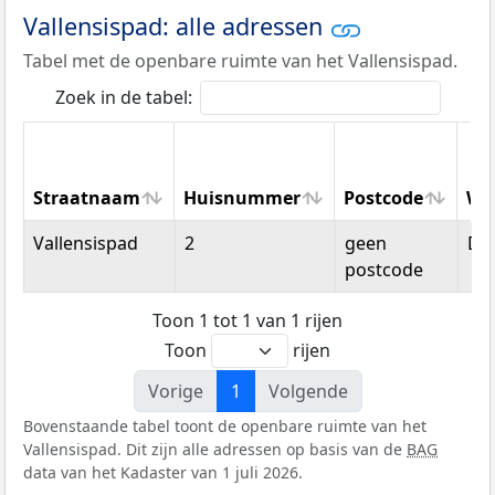
Vallensispad: alle adressen
Tabel met de openbare ruimte van het Vallensispad.
Zoek in de tabel:
Straatnaam
Huisnummer
Postcode
Wo
Straatnaam
Huisnummer
Postcode
Wo
Vallensispad
2
geen
Del
postcode
Toon 1 tot 1 van 1 rijen
Toon
rijen
Vorige
1
Volgende
Bovenstaande tabel toont de openbare ruimte van het
Vallensispad. Dit zijn alle adressen op basis van de
BAG
data van het Kadaster van 1 juli 2026.