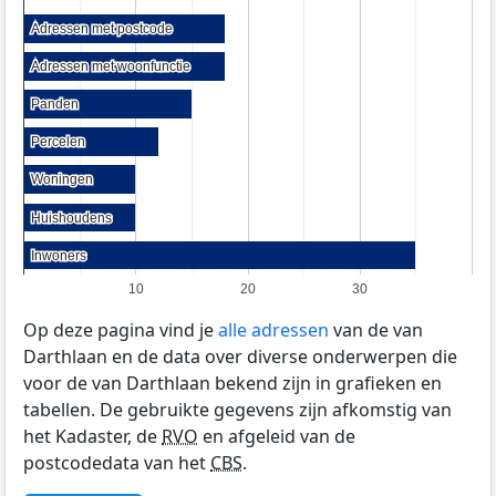
Adressen met postcode
Adressen met postcode
Adressen met woonfunctie
Adressen met woonfunctie
Panden
Panden
Percelen
Percelen
Woningen
Woningen
Huishoudens
Huishoudens
Inwoners
Inwoners
10
20
30
Op deze pagina vind je
alle adressen
van de van
Darthlaan en de data over diverse onderwerpen die
voor de van Darthlaan bekend zijn in grafieken en
tabellen. De gebruikte gegevens zijn afkomstig van
het Kadaster, de
RVO
en afgeleid van de
postcodedata van het
CBS
.