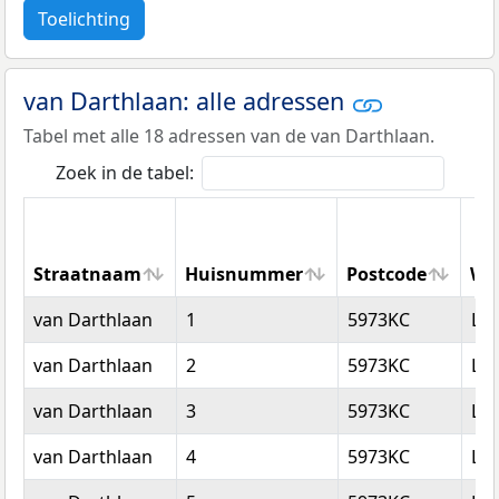
Toelichting
van Darthlaan: alle adressen
Tabel met alle 18 adressen van de van Darthlaan.
Zoek in de tabel:
Straatnaam
Huisnummer
Postcode
Wo
Straatnaam
Huisnummer
Postcode
Wo
van Darthlaan
1
5973KC
Lo
van Darthlaan
2
5973KC
Lo
van Darthlaan
3
5973KC
Lo
van Darthlaan
4
5973KC
Lo