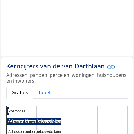
Kerncijfers van de van Darthlaan
Adressen, panden, percelen, woningen, huishoudens
en inwoners.
Grafiek
Tabel
Postcodes
Postcodes
Adressen binnen bebouwde kom
Adressen binnen bebouwde kom
Adressen buiten bebouwde kom
Adressen buiten bebouwde kom