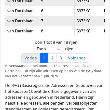
van Darthlaan
5
5973KC
Lo
van Darthlaan
6
5973KC
Lo
van Darthlaan
7
5973KC
Lo
van Darthlaan
8
5973KC
Lo
Toon 1 tot 8 van 18 rijen
Toon
rijen
Vorige
1
2
3
Volgende
Bovenstaande tabel toont de 18 adressen van de van
Darthlaan. Dit zijn alle adressen op basis van de
BAG
data
van het Kadaster van 1 juli 2026.
De BAG (Basisregistratie Adressen en Gebouwen van
het Kadaster) bevat de officiële gegevens van alle
adressen en gebouwen in Nederland. Hierin zijn,
naast alle adressen, alle panden, verblijfsobjecten,
standplaatsen en ligplaatsen geregistreerd. Per