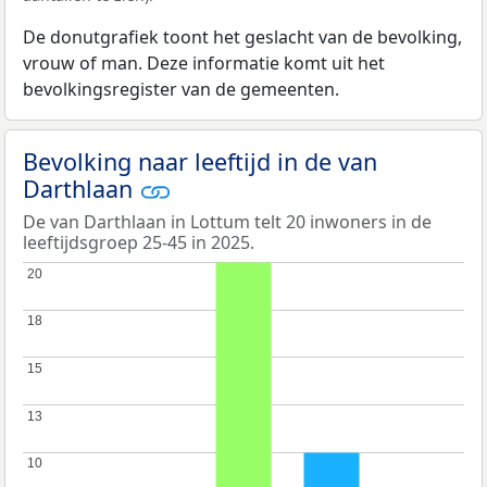
De donutgrafiek toont het geslacht van de bevolking,
vrouw of man. Deze informatie komt uit het
bevolkingsregister van de gemeenten.
Bevolking naar leeftijd in de van
Darthlaan
De van Darthlaan in Lottum telt 20 inwoners in de
leeftijdsgroep 25-45 in 2025.
20
20
18
18
15
15
13
13
10
10