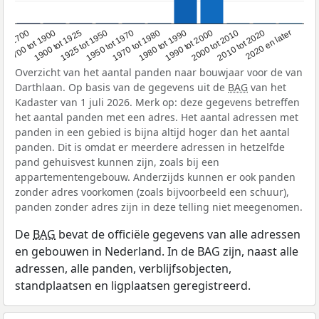
1950 tot 1970
1990 tot 2000
1900 tot 1925
2020 en later
1970 tot 1980
oor 1700
2000 tot 2010
1925 tot 1950
1980 tot 1990
1700 tot 1900
2010 tot 2020
Overzicht van het aantal panden naar bouwjaar voor de van
Darthlaan. Op basis van de gegevens uit de
BAG
van het
Kadaster van 1 juli 2026. Merk op: deze gegevens betreffen
het aantal panden met een adres. Het aantal adressen met
panden in een gebied is bijna altijd hoger dan het aantal
panden. Dit is omdat er meerdere adressen in hetzelfde
pand gehuisvest kunnen zijn, zoals bij een
appartementengebouw. Anderzijds kunnen er ook panden
zonder adres voorkomen (zoals bijvoorbeeld een schuur),
panden zonder adres zijn in deze telling niet meegenomen.
De
BAG
bevat de officiële gegevens van alle adressen
en gebouwen in Nederland. In de BAG zijn, naast alle
adressen, alle panden, verblijfsobjecten,
standplaatsen en ligplaatsen geregistreerd.