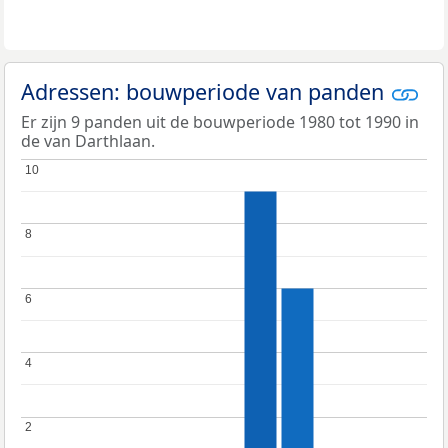
Adressen: bouwperiode van panden
Er zijn 9 panden uit de bouwperiode 1980 tot 1990 in
de van Darthlaan.
10
10
8
8
6
6
4
4
2
2