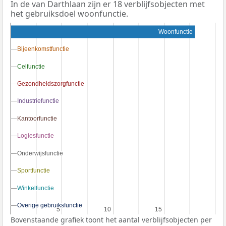
In de van Darthlaan zijn er 18 verblijfsobjecten met
het gebruiksdoel woonfunctie.
Woonfunctie
Bijeenkomstfunctie
Bijeenkomstfunctie
Celfunctie
Celfunctie
Gezondheidszorgfunctie
Gezondheidszorgfunctie
Industriefunctie
Industriefunctie
Kantoorfunctie
Kantoorfunctie
Logiesfunctie
Logiesfunctie
Onderwijsfunctie
Onderwijsfunctie
Sportfunctie
Sportfunctie
Winkelfunctie
Winkelfunctie
Overige gebruiksfunctie
Overige gebruiksfunctie
5
5
10
10
15
15
Bovenstaande grafiek toont het aantal verblijfsobjecten per