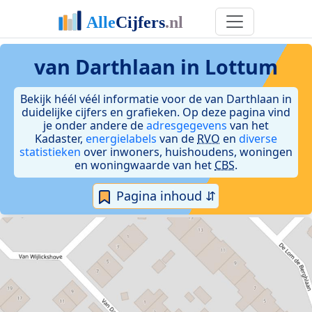
van Darthlaan in Lottum
Bekijk héél véél informatie voor de van Darthlaan in
duidelijke cijfers en grafieken. Op deze pagina vind
je onder andere de
adresgegevens
van het
Kadaster,
energielabels
van de
RVO
en
diverse
statistieken
over inwoners, huishoudens, woningen
en woningwaarde van het
CBS
.
Pagina inhoud ⇵