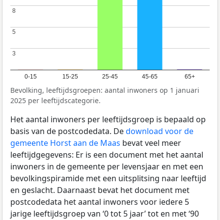
8
8
5
5
3
3
0-15
15-25
25-45
45-65
65+
Bevolking, leeftijdsgroepen: aantal inwoners op 1 januari
2025 per leeftijdscategorie.
Het aantal inwoners per leeftijdsgroep is bepaald op
basis van de postcodedata. De
download voor de
gemeente Horst aan de Maas
bevat veel meer
leeftijdgegevens: Er is een document met het aantal
inwoners in de gemeente per levensjaar en met een
bevolkingspiramide met een uitsplitsing naar leeftijd
en geslacht. Daarnaast bevat het document met
postcodedata het aantal inwoners voor iedere 5
jarige leeftijdsgroep van ‘0 tot 5 jaar’ tot en met ‘90