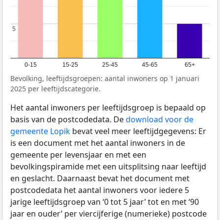
5
5
0-15
15-25
25-45
45-65
65+
Bevolking, leeftijdsgroepen: aantal inwoners op 1 januari
2025 per leeftijdscategorie.
Het aantal inwoners per leeftijdsgroep is bepaald op
basis van de postcodedata. De
download voor de
gemeente Lopik
bevat veel meer leeftijdgegevens: Er
is een document met het aantal inwoners in de
gemeente per levensjaar en met een
bevolkingspiramide met een uitsplitsing naar leeftijd
en geslacht. Daarnaast bevat het document met
postcodedata het aantal inwoners voor iedere 5
jarige leeftijdsgroep van ‘0 tot 5 jaar’ tot en met ‘90
jaar en ouder’ per viercijferige (numerieke) postcode