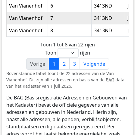
Van Vianenhof
6
3413ND
Jaa
Van Vianenhof
7
3413ND
Jaa
Van Vianenhof
8
3413ND
Jaa
Toon 1 tot 8 van 22 rijen
Toon
rijen
Vorige
1
2
3
Volgende
Bovenstaande tabel toont de 22 adressen van de Van
Vianenhof. Dit zijn alle adressen op basis van de
BAG
data
van het Kadaster van 1 juli 2026.
De BAG (Basisregistratie Adressen en Gebouwen van
het Kadaster) bevat de officiële gegevens van alle
adressen en gebouwen in Nederland. Hierin zijn,
naast alle adressen, alle panden, verblijfsobjecten,
standplaatsen en ligplaatsen geregistreerd. Per
adres wordt het laatst bekende energielabel zoals