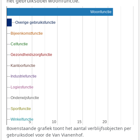
het gebruiksdoel woonfunctie.
Woonfunctie
Overige gebruiksfunctie
Overige gebruiksfunctie
Bijeenkomstfunctie
Bijeenkomstfunctie
Celfunctie
Celfunctie
Gezondheidszorgfunctie
Gezondheidszorgfunctie
Kantoorfunctie
Kantoorfunctie
Industriefunctie
Industriefunctie
Logiesfunctie
Logiesfunctie
Onderwijsfunctie
Onderwijsfunctie
Sportfunctie
Sportfunctie
Winkelfunctie
Winkelfunctie
5
5
10
10
15
15
20
20
Bovenstaande grafiek toont het aantal verblijfsobjecten per
gebruiksdoel voor de Van Vianenhof.