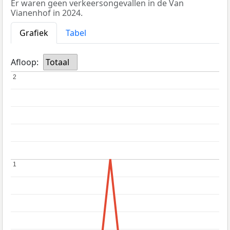
Er waren geen verkeersongevallen in de Van
Vianenhof in 2024.
Grafiek
Tabel
Afloop:
Totaal
2
2
1
1