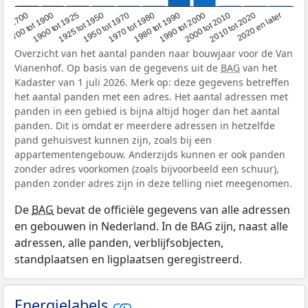
1950 tot 1970
1990 tot 2000
1900 tot 1925
2020 en later
1970 tot 1980
oor 1700
2000 tot 2010
1925 tot 1950
1980 tot 1990
1700 tot 1900
2010 tot 2020
Overzicht van het aantal panden naar bouwjaar voor de Van
Vianenhof. Op basis van de gegevens uit de
BAG
van het
Kadaster van 1 juli 2026. Merk op: deze gegevens betreffen
het aantal panden met een adres. Het aantal adressen met
panden in een gebied is bijna altijd hoger dan het aantal
panden. Dit is omdat er meerdere adressen in hetzelfde
pand gehuisvest kunnen zijn, zoals bij een
appartementengebouw. Anderzijds kunnen er ook panden
zonder adres voorkomen (zoals bijvoorbeeld een schuur),
panden zonder adres zijn in deze telling niet meegenomen.
De
BAG
bevat de officiële gegevens van alle adressen
en gebouwen in Nederland. In de BAG zijn, naast alle
adressen, alle panden, verblijfsobjecten,
standplaatsen en ligplaatsen geregistreerd.
Energielabels