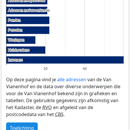
Adressen met postcode
Adressen met postcode
Adressen met woonfunctie
Adressen met woonfunctie
Panden
Panden
Percelen
Percelen
Woningen
Woningen
Huishoudens
Huishoudens
Inwoners
Inwoners
20
40
Op deze pagina vind je
alle adressen
van de Van
Vianenhof en de data over diverse onderwerpen die
voor de Van Vianenhof bekend zijn in grafieken en
tabellen. De gebruikte gegevens zijn afkomstig van
het Kadaster, de
RVO
en afgeleid van de
postcodedata van het
CBS
.
Toelichting