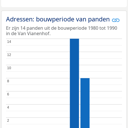
Adressen: bouwperiode van panden
Er zijn 14 panden uit de bouwperiode 1980 tot 1990
in de Van Vianenhof.
14
14
12
12
10
10
8
8
6
6
4
4
2
2