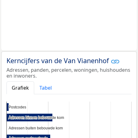
Kerncijfers van de Van Vianenhof
Adressen, panden, percelen, woningen, huishoudens
en inwoners.
Grafiek
Tabel
Postcodes
Postcodes
Adressen binnen bebouwde kom
Adressen binnen bebouwde kom
Adressen buiten bebouwde kom
Adressen buiten bebouwde kom