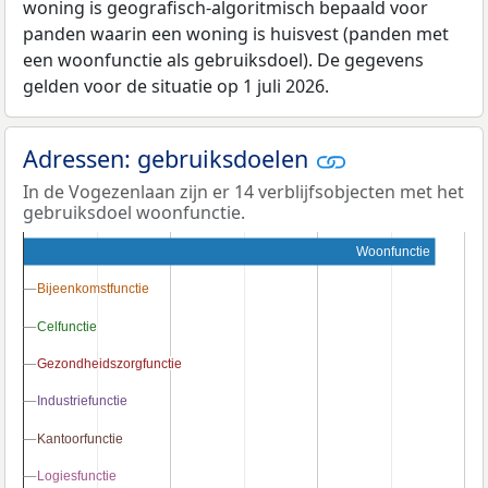
woning is geografisch-algoritmisch bepaald voor
panden waarin een woning is huisvest (panden met
een woonfunctie als gebruiksdoel). De gegevens
gelden voor de situatie op 1 juli 2026.
Adressen: gebruiksdoelen
In de Vogezenlaan zijn er 14 verblijfsobjecten met het
gebruiksdoel woonfunctie.
Woonfunctie
Bijeenkomstfunctie
Bijeenkomstfunctie
Celfunctie
Celfunctie
Gezondheidszorgfunctie
Gezondheidszorgfunctie
Industriefunctie
Industriefunctie
Kantoorfunctie
Kantoorfunctie
Logiesfunctie
Logiesfunctie