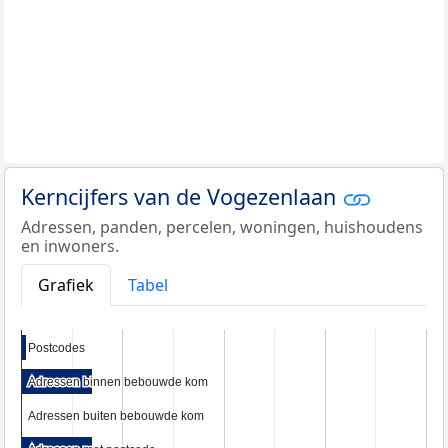
Kerncijfers van de Vogezenlaan
Adressen, panden, percelen, woningen, huishoudens
en inwoners.
Grafiek
Tabel
Postcodes
Postcodes
Adressen binnen bebouwde kom
Adressen binnen bebouwde kom
Adressen buiten bebouwde kom
Adressen buiten bebouwde kom