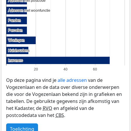
Adressen met postcode
Adressen met postcode
Adressen met woonfunctie
Adressen met woonfunctie
Panden
Panden
Percelen
Percelen
Woningen
Woningen
Huishoudens
Huishoudens
Inwoners
Inwoners
20
40
60
Op deze pagina vind je
alle adressen
van de
Vogezenlaan en de data over diverse onderwerpen
die voor de Vogezenlaan bekend zijn in grafieken en
tabellen. De gebruikte gegevens zijn afkomstig van
het Kadaster, de
RVO
en afgeleid van de
postcodedata van het
CBS
.
Toelichting