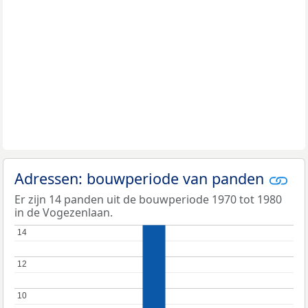
Adressen: bouwperiode van panden
Er zijn 14 panden uit de bouwperiode 1970 tot 1980
in de Vogezenlaan.
14
14
12
12
10
10