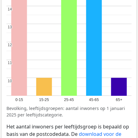
14
14
13
13
12
12
11
11
10
10
0-15
15-25
25-45
45-65
65+
Bevolking, leeftijdsgroepen: aantal inwoners op 1 januari
2025 per leeftijdscategorie.
Het aantal inwoners per leeftijdsgroep is bepaald op
basis van de postcodedata. De
download voor de