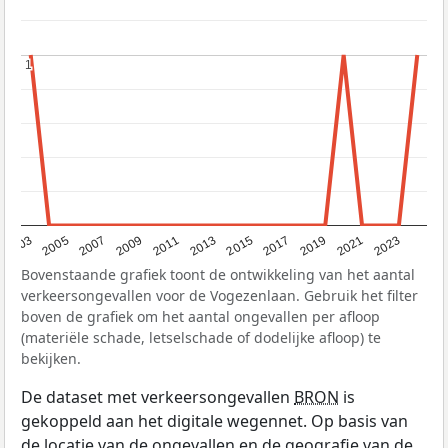
1
1
2017
2023
2007
2013
2019
2003
2009
2015
2021
2005
2011
Bovenstaande grafiek toont de ontwikkeling van het aantal
verkeersongevallen voor de Vogezenlaan. Gebruik het filter
boven de grafiek om het aantal ongevallen per afloop
(materiële schade, letselschade of dodelijke afloop) te
bekijken.
De dataset met verkeersongevallen
BRON
is
gekoppeld aan het digitale wegennet. Op basis van
de locatie van de ongevallen en de geografie van de