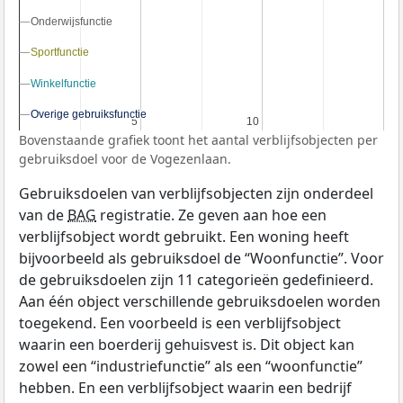
Onderwijsfunctie
Onderwijsfunctie
Sportfunctie
Sportfunctie
Winkelfunctie
Winkelfunctie
Overige gebruiksfunctie
Overige gebruiksfunctie
5
5
10
10
Bovenstaande grafiek toont het aantal verblijfsobjecten per
gebruiksdoel voor de Vogezenlaan.
Gebruiksdoelen van verblijfsobjecten zijn onderdeel
van de
BAG
registratie. Ze geven aan hoe een
verblijfsobject wordt gebruikt. Een woning heeft
bijvoorbeeld als gebruiksdoel de “Woonfunctie”. Voor
de gebruiksdoelen zijn 11 categorieën gedefinieerd.
Aan één object verschillende gebruiksdoelen worden
toegekend. Een voorbeeld is een verblijfsobject
waarin een boerderij gehuisvest is. Dit object kan
zowel een “industriefunctie” als een “woonfunctie”
hebben. En een verblijfsobject waarin een bedrijf