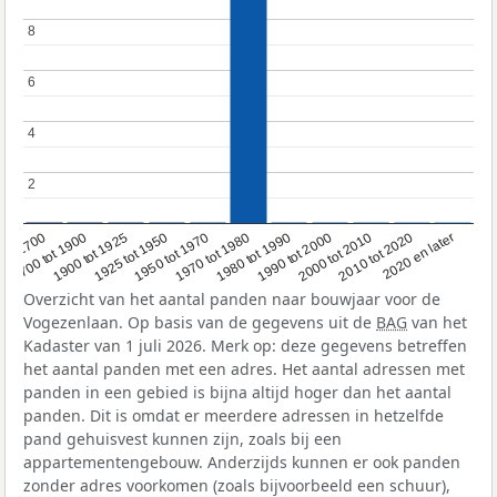
8
8
6
6
4
4
2
2
1950 tot 1970
1990 tot 2000
1900 tot 1925
2020 en later
1970 tot 1980
oor 1700
2000 tot 2010
1925 tot 1950
1980 tot 1990
1700 tot 1900
2010 tot 2020
Overzicht van het aantal panden naar bouwjaar voor de
Vogezenlaan. Op basis van de gegevens uit de
BAG
van het
Kadaster van 1 juli 2026. Merk op: deze gegevens betreffen
het aantal panden met een adres. Het aantal adressen met
panden in een gebied is bijna altijd hoger dan het aantal
panden. Dit is omdat er meerdere adressen in hetzelfde
pand gehuisvest kunnen zijn, zoals bij een
appartementengebouw. Anderzijds kunnen er ook panden
zonder adres voorkomen (zoals bijvoorbeeld een schuur),