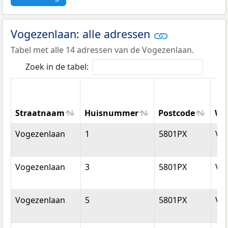
Vogezenlaan: alle adressen
Tabel met alle 14 adressen van de Vogezenlaan.
Zoek in de tabel:
Straatnaam
Huisnummer
Postcode
Wo
Straatnaam
Huisnummer
Postcode
Wo
Vogezenlaan
1
5801PX
Ve
Vogezenlaan
3
5801PX
Ve
Vogezenlaan
5
5801PX
Ve