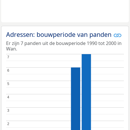
Adressen: bouwperiode van panden
Er zijn 7 panden uit de bouwperiode 1990 tot 2000 in
Wan.
7
7
6
6
5
5
4
4
3
3
2
2