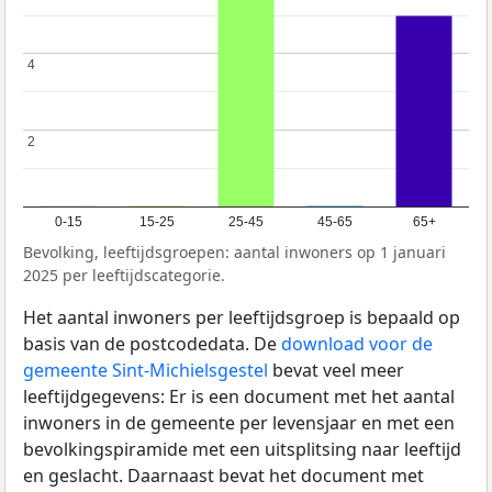
4
4
2
2
0-15
15-25
25-45
45-65
65+
Bevolking, leeftijdsgroepen: aantal inwoners op 1 januari
2025 per leeftijdscategorie.
Het aantal inwoners per leeftijdsgroep is bepaald op
basis van de postcodedata. De
download voor de
gemeente Sint-Michielsgestel
bevat veel meer
leeftijdgegevens: Er is een document met het aantal
inwoners in de gemeente per levensjaar en met een
bevolkingspiramide met een uitsplitsing naar leeftijd
en geslacht. Daarnaast bevat het document met