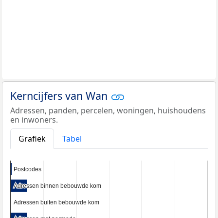
Kerncijfers van Wan
Adressen, panden, percelen, woningen, huishoudens
en inwoners.
Grafiek
Tabel
Postcodes
Postcodes
Adressen binnen bebouwde kom
Adressen binnen bebouwde kom
Adressen buiten bebouwde kom
Adressen buiten bebouwde kom