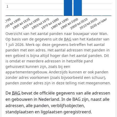
1
1
1950 tot 1970
1990 tot 2000
1900 tot 1925
2020 en later
1970 tot 1980
oor 1700
2000 tot 2010
1925 tot 1950
1980 tot 1990
1700 tot 1900
2010 tot 2020
Overzicht van het aantal panden naar bouwjaar voor Wan.
Op basis van de gegevens uit de
BAG
van het Kadaster van
1 juli 2026. Merk op: deze gegevens betreffen het aantal
panden met een adres. Het aantal adressen met panden in
een gebied is bijna altijd hoger dan het aantal panden. Dit
is omdat er meerdere adressen in hetzelfde pand
gehuisvest kunnen zijn, zoals bij een
appartementengebouw. Anderzijds kunnen er ook panden
zonder adres voorkomen (zoals bijvoorbeeld een schuur),
panden zonder adres zijn in deze telling niet meegenomen.
De
BAG
bevat de officiële gegevens van alle adressen
en gebouwen in Nederland. In de BAG zijn, naast alle
adressen, alle panden, verblijfsobjecten,
standplaatsen en ligplaatsen geregistreerd.