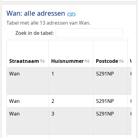
Wan: alle adressen
Tabel met alle 13 adressen van Wan.
Zoek in de tabel:
Straatnaam
Huisnummer
Postcode
Wo
Straatnaam
Huisnummer
Postcode
Wo
Wan
1
5291NP
Ge
Wan
2
5291NP
Ge
Wan
3
5291NP
Ge