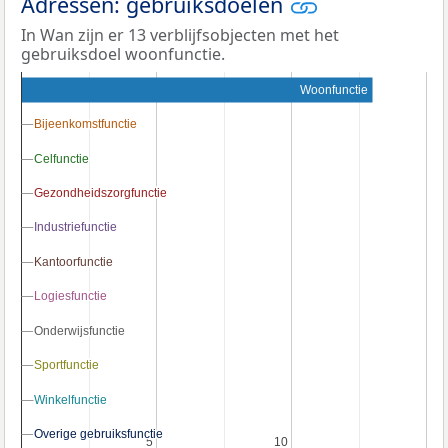
Adressen: gebruiksdoelen
In Wan zijn er 13 verblijfsobjecten met het
gebruiksdoel woonfunctie.
Woonfunctie
Bijeenkomstfunctie
Bijeenkomstfunctie
Celfunctie
Celfunctie
Gezondheidszorgfunctie
Gezondheidszorgfunctie
Industriefunctie
Industriefunctie
Kantoorfunctie
Kantoorfunctie
Logiesfunctie
Logiesfunctie
Onderwijsfunctie
Onderwijsfunctie
Sportfunctie
Sportfunctie
Winkelfunctie
Winkelfunctie
Overige gebruiksfunctie
Overige gebruiksfunctie
5
5
10
10