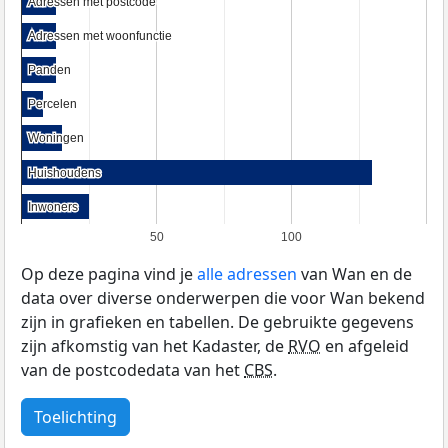
Adressen met postcode
Adressen met postcode
Adressen met woonfunctie
Adressen met woonfunctie
Panden
Panden
Percelen
Percelen
Woningen
Woningen
Huishoudens
Huishoudens
Inwoners
Inwoners
50
100
Op deze pagina vind je
alle adressen
van Wan en de
data over diverse onderwerpen die voor Wan bekend
zijn in grafieken en tabellen. De gebruikte gegevens
zijn afkomstig van het Kadaster, de
RVO
en afgeleid
van de postcodedata van het
CBS
.
Toelichting