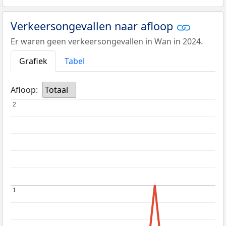
Verkeersongevallen naar afloop
Er waren geen verkeersongevallen in Wan in 2024.
Grafiek
Tabel
Afloop:
Totaal
2
2
1
1