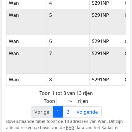
Wan
4
5291NP
Ge
Wan
5
5291NP
Ge
Wan
6
5291NP
Ge
Wan
7
5291NP
Ge
Wan
8
5291NP
Ge
Toon 1 tot 8 van 13 rijen
Toon
rijen
Vorige
1
2
Volgende
Bovenstaande tabel toont de 13 adressen van Wan. Dit zijn
alle adressen op basis van de
BAG
data van het Kadaster