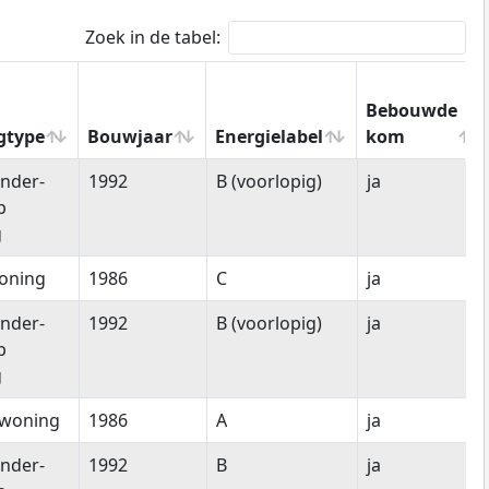
Zoek in de tabel:
Bebouwde
gtype
Bouwjaar
Energielabel
kom
gtype
Bouwjaar
Energielabel
Bebouwde
nder-
1992
B (voorlopig)
ja
kom
p
g
oning
1986
C
ja
nder-
1992
B (voorlopig)
ja
p
g
woning
1986
A
ja
nder-
1992
B
ja