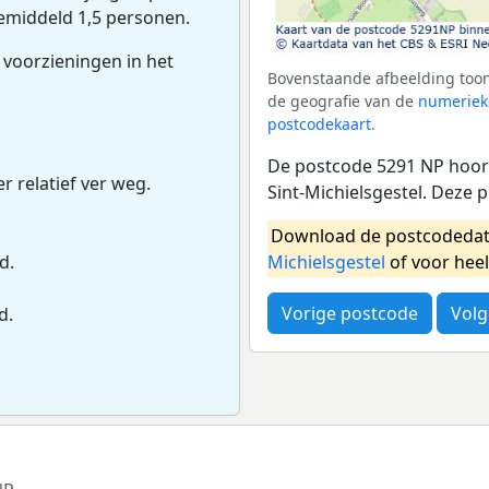
gemiddeld 1,5 personen.
 voorzieningen in het
Bovenstaande afbeelding toon
de geografie van de
numeriek
postcodekaart
.
.
De postcode 5291 NP hoort
r relatief ver weg.
Sint-Michielsgestel. Deze
Download de postcodedat
Michielsgestel
of voor hee
d.
Vorige postcode
Volg
d.