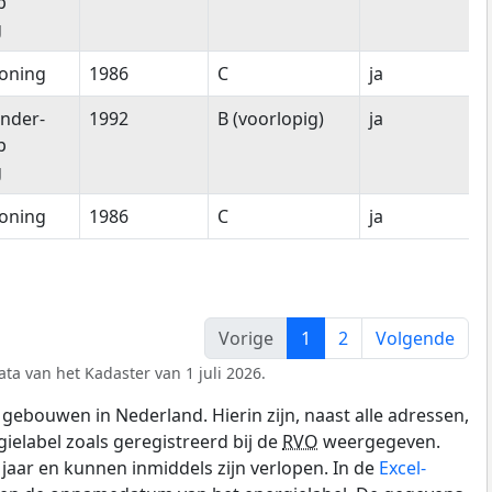
p
g
oning
1986
C
ja
nder-
1992
B (voorlopig)
ja
p
g
oning
1986
C
ja
Vorige
1
2
Volgende
ta van het Kadaster van 1 juli 2026.
gebouwen in Nederland. Hierin zijn, naast alle adressen,
gielabel zoals geregistreerd bij de
RVO
weergegeven.
0 jaar en kunnen inmiddels zijn verlopen. In de
Excel-