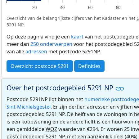
20
40
60
80
Overzicht van de belangrijkste cijfers van het Kadaster en het
5291 NP.
Op deze pagina vind je een
kaart
van het postcodegebied
meer dan
250 onderwerpen
voor het postcodegebied 52
van alle
adressen
met postcode 5291NP.
Overzicht postcode 5291
Definities
Over het postcodegebied 5291 NP
Postcode 5291NP ligt binnen het
numerieke postcodege
Sint-Michielsgestel
. Er zijn dertien adressen en vijftien 
postcodegebied 5291 NP. De helft van de woningen in 
is een koopwoning en de andere helft is een huurwoni
een gemiddelde
WOZ
waarde van €294. Er wonen 25 inw
postcodegebied 5291 NP, met een aanzienlijk deel (40%) 