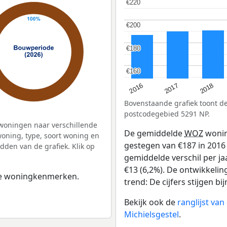
€220
€220
€200
€200
€180
€180
€160
€160
2016
2018
2017
Bovenstaande grafiek toont 
postcodegebied 5291 NP.
woningen naar verschillende
De gemiddelde
WOZ
wonin
ning, type, soort woning en
gestegen van €187 in 2016 
dden van de grafiek. Klik op
gemiddelde verschil per ja
€13 (6,2%). De ontwikkeling
 de woningkenmerken.
trend: De cijfers stijgen bij
Bekijk ook de
ranglijst va
Michielsgestel
.