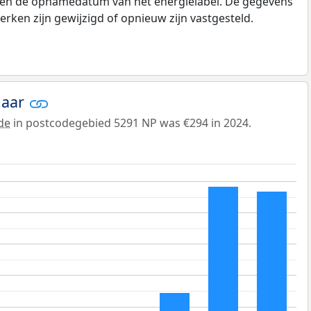
e en de opnamedatum van het energielabel. De gegevens
rken zijn gewijzigd of opnieuw zijn vastgesteld.
jaar
de
in postcodegebied 5291 NP was €294 in 2024.