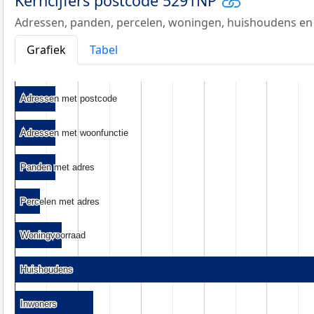
Kerncijfers postcode 5291NP
Adressen, panden, percelen, woningen, huishoudens en
Grafiek
Tabel
Adressen met postcode
Adressen met postcode
Adressen met woonfunctie
Adressen met woonfunctie
Panden met adres
Panden met adres
Percelen met adres
Percelen met adres
Woningvoorraad
Woningvoorraad
Huishoudens
Huishoudens
Inwoners
Inwoners