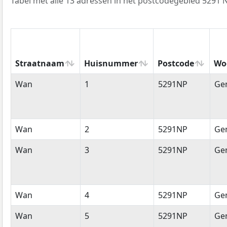
Tabel met alle 13 adressen in het postcodegebied 5291 N
Straatnaam
Huisnummer
Postcode
Wo
Straatnaam
Huisnummer
Postcode
Wo
Wan
1
5291NP
Ge
Wan
2
5291NP
Ge
Wan
3
5291NP
Ge
Wan
4
5291NP
Ge
Wan
5
5291NP
Ge