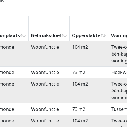
P.
onplaats
Gebruiksdoel
Oppervlakte
Wonin
onplaats
Gebruiksdoel
Oppervlakte
Wonin
monde
Woonfunctie
104 m2
Twee-o
één-ka
wonin
monde
Woonfunctie
73 m2
Hoekw
monde
Woonfunctie
104 m2
Twee-o
één-ka
wonin
monde
Woonfunctie
73 m2
Tussen
monde
Woonfunctie
104 m2
Twee-o