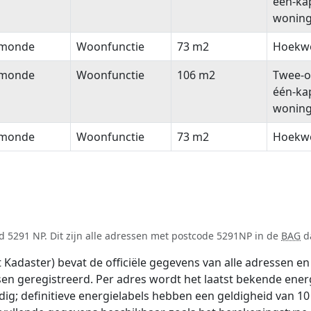
één-ka
wonin
monde
Woonfunctie
73 m2
Hoekw
monde
Woonfunctie
106 m2
Twee-o
één-ka
wonin
monde
Woonfunctie
73 m2
Hoekw
 5291 NP. Dit zijn alle adressen met postcode 5291NP in de
BAG
da
adaster) bevat de officiële gegevens van alle adressen en 
tsen geregistreerd. Per adres wordt het laatst bekende ener
ldig; definitieve energielabels hebben een geldigheid van 1