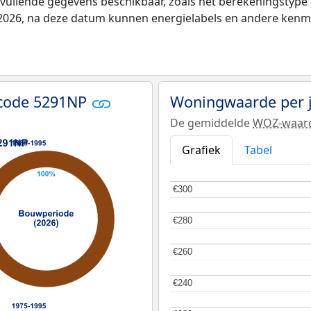
nvullende gegevens beschikbaar, zoals het berekeningstyp
i 2026, na deze datum kunnen energielabels en andere kenme
tcode 5291NP
Woningwaarde per 
De gemiddelde
WOZ-waar
Grafiek
Tabel
€300
€300
€280
€280
€260
€260
€240
€240