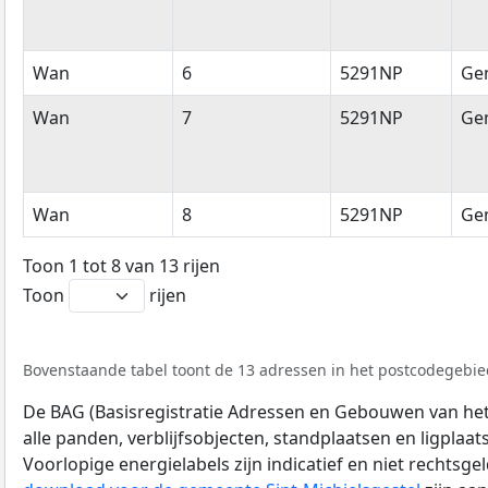
Wan
6
5291NP
Ge
Wan
7
5291NP
Ge
Wan
8
5291NP
Ge
Toon 1 tot 8 van 13 rijen
Toon
rijen
Bovenstaande tabel toont de 13 adressen in het postcodegebied
De BAG (Basisregistratie Adressen en Gebouwen van het K
alle panden, verblijfsobjecten, standplaatsen en ligplaa
Voorlopige energielabels zijn indicatief en niet rechtsge