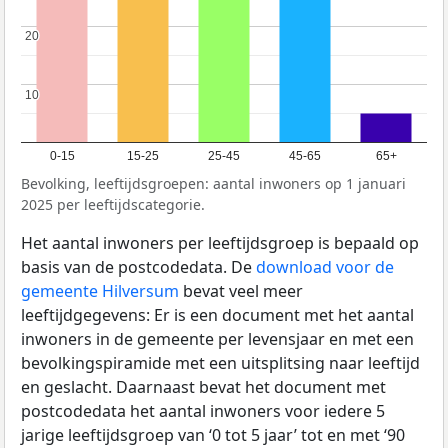
20
20
10
10
0-15
15-25
25-45
45-65
65+
Bevolking, leeftijdsgroepen: aantal inwoners op 1 januari
2025 per leeftijdscategorie.
Het aantal inwoners per leeftijdsgroep is bepaald op
basis van de postcodedata. De
download voor de
gemeente Hilversum
bevat veel meer
leeftijdgegevens: Er is een document met het aantal
inwoners in de gemeente per levensjaar en met een
bevolkingspiramide met een uitsplitsing naar leeftijd
en geslacht. Daarnaast bevat het document met
postcodedata het aantal inwoners voor iedere 5
jarige leeftijdsgroep van ‘0 tot 5 jaar’ tot en met ‘90