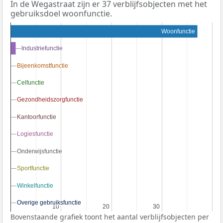
In de Wegastraat zijn er 37 verblijfsobjecten met het
gebruiksdoel woonfunctie.
Woonfunctie
Industriefunctie
Industriefunctie
Bijeenkomstfunctie
Bijeenkomstfunctie
Celfunctie
Celfunctie
Gezondheidszorgfunctie
Gezondheidszorgfunctie
Kantoorfunctie
Kantoorfunctie
Logiesfunctie
Logiesfunctie
Onderwijsfunctie
Onderwijsfunctie
Sportfunctie
Sportfunctie
Winkelfunctie
Winkelfunctie
Overige gebruiksfunctie
Overige gebruiksfunctie
10
10
20
20
30
30
Bovenstaande grafiek toont het aantal verblijfsobjecten per