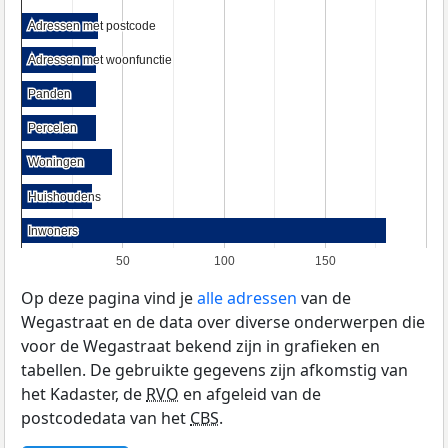
Adressen met postcode
Adressen met postcode
Adressen met woonfunctie
Adressen met woonfunctie
Panden
Panden
Percelen
Percelen
Woningen
Woningen
Huishoudens
Huishoudens
Inwoners
Inwoners
50
100
150
Op deze pagina vind je
alle adressen
van de
Wegastraat en de data over diverse onderwerpen die
voor de Wegastraat bekend zijn in grafieken en
tabellen. De gebruikte gegevens zijn afkomstig van
het Kadaster, de
RVO
en afgeleid van de
postcodedata van het
CBS
.