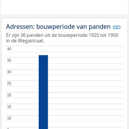
Adressen: bouwperiode van panden
Er zijn 36 panden uit de bouwperiode 1925 tot 1950
in de Wegastraat.
40
40
35
35
30
30
25
25
20
20
15
15
10
10