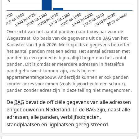
5
5
1950 tot 1970
1990 tot 2000
1900 tot 1925
2020 en later
1970 tot 1980
oor 1700
2000 tot 2010
1925 tot 1950
1980 tot 1990
1700 tot 1900
2010 tot 2020
Overzicht van het aantal panden naar bouwjaar voor de
Wegastraat. Op basis van de gegevens uit de
BAG
van het
Kadaster van 1 juli 2026. Merk op: deze gegevens betreffen
het aantal panden met een adres. Het aantal adressen met
panden in een gebied is bijna altijd hoger dan het aantal
panden. Dit is omdat er meerdere adressen in hetzelfde
pand gehuisvest kunnen zijn, zoals bij een
appartementengebouw. Anderzijds kunnen er ook panden
zonder adres voorkomen (zoals bijvoorbeeld een schuur),
panden zonder adres zijn in deze telling niet meegenomen.
De
BAG
bevat de officiële gegevens van alle adressen
en gebouwen in Nederland. In de BAG zijn, naast alle
adressen, alle panden, verblijfsobjecten,
standplaatsen en ligplaatsen geregistreerd.