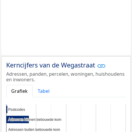
Kerncijfers van de Wegastraat
Adressen, panden, percelen, woningen, huishoudens
en inwoners.
Grafiek
Tabel
Postcodes
Postcodes
Adressen binnen bebouwde kom
Adressen binnen bebouwde kom
Adressen buiten bebouwde kom
Adressen buiten bebouwde kom