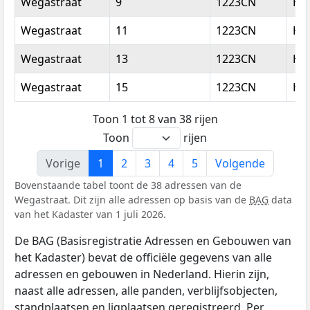
Wegastraat
9
1223CN
Hi
Wegastraat
11
1223CN
Hi
Wegastraat
13
1223CN
Hi
Wegastraat
15
1223CN
Hi
Toon 1 tot 8 van 38 rijen
Toon
rijen
Vorige
1
2
3
4
5
Volgende
Bovenstaande tabel toont de 38 adressen van de
Wegastraat. Dit zijn alle adressen op basis van de
BAG
data
van het Kadaster van 1 juli 2026.
De BAG (Basisregistratie Adressen en Gebouwen van
het Kadaster) bevat de officiële gegevens van alle
adressen en gebouwen in Nederland. Hierin zijn,
naast alle adressen, alle panden, verblijfsobjecten,
standplaatsen en ligplaatsen geregistreerd. Per