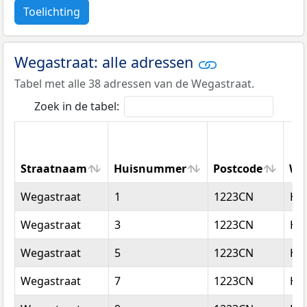
Toelichting
Wegastraat: alle adressen
Tabel met alle 38 adressen van de Wegastraat.
Zoek in de tabel:
Straatnaam
Huisnummer
Postcode
Wo
Straatnaam
Huisnummer
Postcode
Wo
Wegastraat
1
1223CN
Hi
Wegastraat
3
1223CN
Hi
Wegastraat
5
1223CN
Hi
Wegastraat
7
1223CN
Hi