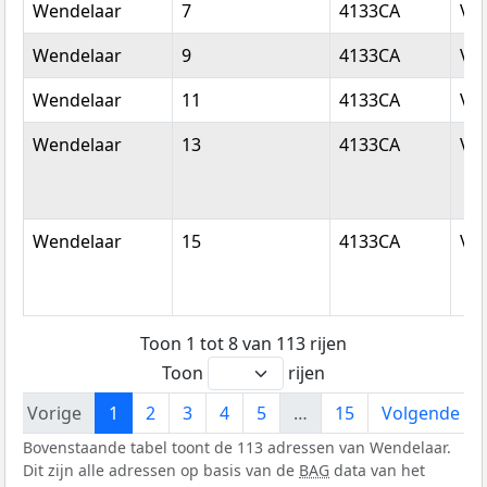
Wendelaar
7
4133CA
Vi
Wendelaar
9
4133CA
Vi
Wendelaar
11
4133CA
Vi
Wendelaar
13
4133CA
Vi
Wendelaar
15
4133CA
Vi
Toon 1 tot 8 van 113 rijen
Toon
rijen
Vorige
1
2
3
4
5
…
15
Volgende
Bovenstaande tabel toont de 113 adressen van Wendelaar.
Dit zijn alle adressen op basis van de
BAG
data van het