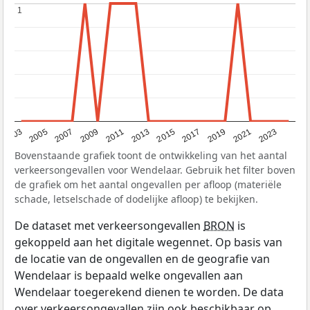
1
1
2017
2023
2007
2013
2019
2003
2009
2015
2021
2005
2011
Bovenstaande grafiek toont de ontwikkeling van het aantal
verkeersongevallen voor Wendelaar. Gebruik het filter boven
de grafiek om het aantal ongevallen per afloop (materiële
schade, letselschade of dodelijke afloop) te bekijken.
De dataset met verkeersongevallen
BRON
is
gekoppeld aan het digitale wegennet. Op basis van
de locatie van de ongevallen en de geografie van
Wendelaar is bepaald welke ongevallen aan
Wendelaar toegerekend dienen te worden. De data
over verkeersongevallen zijn ook beschikbaar op