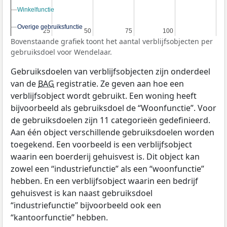
Winkelfunctie
Winkelfunctie
Overige gebruiksfunctie
Overige gebruiksfunctie
25
25
50
50
75
75
100
100
Bovenstaande grafiek toont het aantal verblijfsobjecten per
gebruiksdoel voor Wendelaar.
Gebruiksdoelen van verblijfsobjecten zijn onderdeel
van de
BAG
registratie. Ze geven aan hoe een
verblijfsobject wordt gebruikt. Een woning heeft
bijvoorbeeld als gebruiksdoel de “Woonfunctie”. Voor
de gebruiksdoelen zijn 11 categorieën gedefinieerd.
Aan één object verschillende gebruiksdoelen worden
toegekend. Een voorbeeld is een verblijfsobject
waarin een boerderij gehuisvest is. Dit object kan
zowel een “industriefunctie” als een “woonfunctie”
hebben. En een verblijfsobject waarin een bedrijf
gehuisvest is kan naast gebruiksdoel
“industriefunctie” bijvoorbeeld ook een
“kantoorfunctie” hebben.