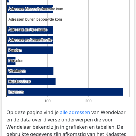
Adressen binnen bebouwde kom
Adressen binnen bebouwde kom
Adressen buiten bebouwde kom
Adressen buiten bebouwde kom
Adressen met postcode
Adressen met postcode
Adressen met woonfunctie
Adressen met woonfunctie
Panden
Panden
Percelen
Percelen
Woningen
Woningen
Huishoudens
Huishoudens
Inwoners
Inwoners
100
200
Op deze pagina vind je
alle adressen
van Wendelaar
en de data over diverse onderwerpen die voor
Wendelaar bekend zijn in grafieken en tabellen. De
gebruikte gegevens zijn afkomstig van het Kadaster,