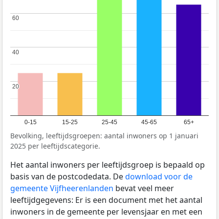
60
60
40
40
20
20
0-15
15-25
25-45
45-65
65+
Bevolking, leeftijdsgroepen: aantal inwoners op 1 januari
2025 per leeftijdscategorie.
Het aantal inwoners per leeftijdsgroep is bepaald op
basis van de postcodedata. De
download voor de
gemeente Vijfheerenlanden
bevat veel meer
leeftijdgegevens: Er is een document met het aantal
inwoners in de gemeente per levensjaar en met een