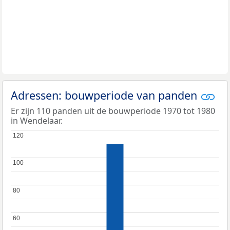
Adressen: bouwperiode van panden
Er zijn 110 panden uit de bouwperiode 1970 tot 1980
in Wendelaar.
120
120
100
100
80
80
60
60