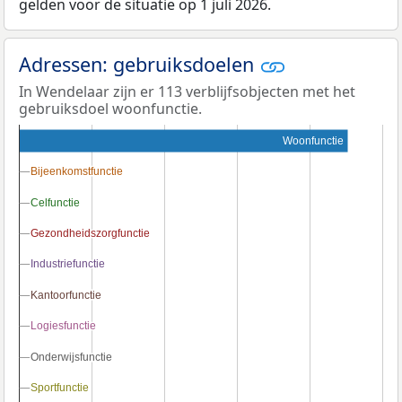
gelden voor de situatie op 1 juli 2026.
Adressen: gebruiksdoelen
In Wendelaar zijn er 113 verblijfsobjecten met het
gebruiksdoel woonfunctie.
Woonfunctie
Bijeenkomstfunctie
Bijeenkomstfunctie
Celfunctie
Celfunctie
Gezondheidszorgfunctie
Gezondheidszorgfunctie
Industriefunctie
Industriefunctie
Kantoorfunctie
Kantoorfunctie
Logiesfunctie
Logiesfunctie
Onderwijsfunctie
Onderwijsfunctie
Sportfunctie
Sportfunctie