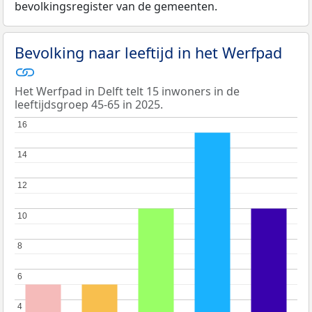
bevolkingsregister van de gemeenten.
Bevolking naar leeftijd in het Werfpad
Het Werfpad in Delft telt 15 inwoners in de
leeftijdsgroep 45-65 in 2025.
16
16
14
14
12
12
10
10
8
8
6
6
4
4