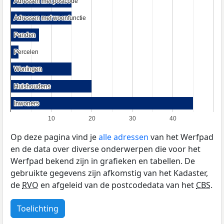
Adressen met postcode
Adressen met postcode
Adressen met woonfunctie
Adressen met woonfunctie
Panden
Panden
Percelen
Percelen
Woningen
Woningen
Huishoudens
Huishoudens
Inwoners
Inwoners
10
20
30
40
Op deze pagina vind je
alle adressen
van het Werfpad
en de data over diverse onderwerpen die voor het
Werfpad bekend zijn in grafieken en tabellen. De
gebruikte gegevens zijn afkomstig van het Kadaster,
de
RVO
en afgeleid van de postcodedata van het
CBS
.
Toelichting