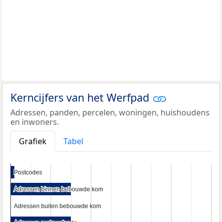
Kerncijfers van het Werfpad
Adressen, panden, percelen, woningen, huishoudens
en inwoners.
Grafiek
Tabel
Postcodes
Postcodes
Adressen binnen bebouwde kom
Adressen binnen bebouwde kom
Adressen buiten bebouwde kom
Adressen buiten bebouwde kom