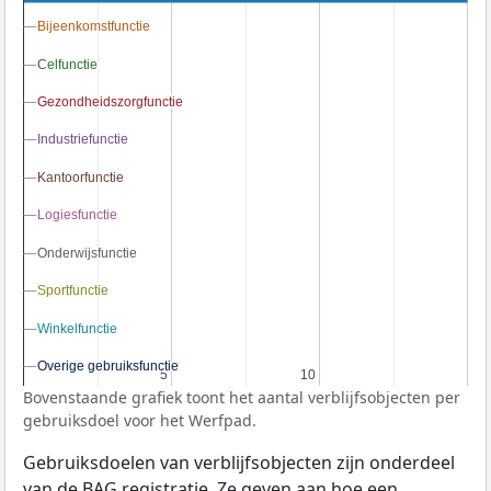
Bijeenkomstfunctie
Bijeenkomstfunctie
Celfunctie
Celfunctie
Gezondheidszorgfunctie
Gezondheidszorgfunctie
Industriefunctie
Industriefunctie
Kantoorfunctie
Kantoorfunctie
Logiesfunctie
Logiesfunctie
Onderwijsfunctie
Onderwijsfunctie
Sportfunctie
Sportfunctie
Winkelfunctie
Winkelfunctie
Overige gebruiksfunctie
Overige gebruiksfunctie
5
5
10
10
Bovenstaande grafiek toont het aantal verblijfsobjecten per
gebruiksdoel voor het Werfpad.
Gebruiksdoelen van verblijfsobjecten zijn onderdeel
van de
BAG
registratie. Ze geven aan hoe een