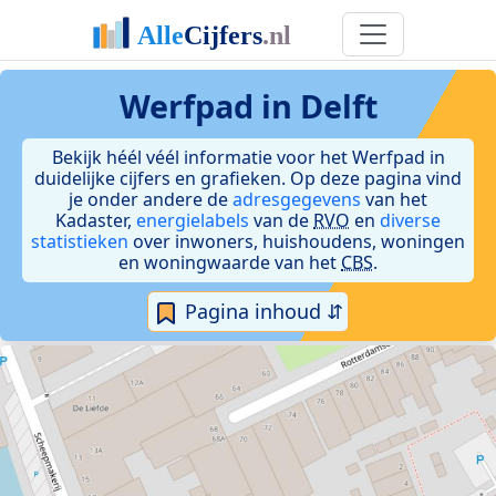
Werfpad in Delft
Bekijk héél véél informatie voor het Werfpad in
duidelijke cijfers en grafieken. Op deze pagina vind
je onder andere de
adresgegevens
van het
Kadaster,
energielabels
van de
RVO
en
diverse
statistieken
over inwoners, huishoudens, woningen
en woningwaarde van het
CBS
.
Pagina inhoud ⇵