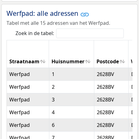
Werfpad: alle adressen
Tabel met alle 15 adressen van het Werfpad.
Zoek in de tabel:
Straatnaam
Huisnummer
Postcode
Wo
Straatnaam
Huisnummer
Postcode
Wo
Werfpad
1
2628BV
Del
Werfpad
2
2628BV
Del
Werfpad
3
2628BV
Del
Werfpad
4
2628BV
Del
Werfpad
6
2628BV
Del
Werfpad
7
2628BV
Del