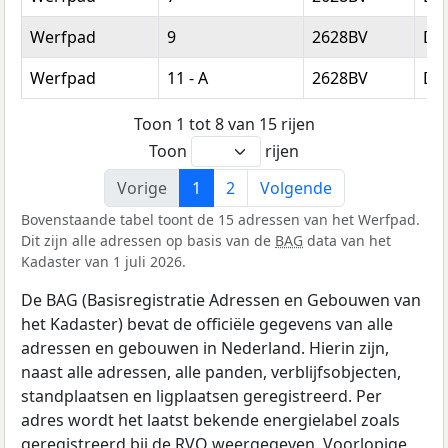
Werfpad
9
2628BV
Del
Werfpad
11 - A
2628BV
Del
Toon 1 tot 8 van 15 rijen
Toon
rijen
Vorige
1
2
Volgende
Bovenstaande tabel toont de 15 adressen van het Werfpad.
Dit zijn alle adressen op basis van de
BAG
data van het
Kadaster van 1 juli 2026.
De BAG (Basisregistratie Adressen en Gebouwen van
het Kadaster) bevat de officiële gegevens van alle
adressen en gebouwen in Nederland. Hierin zijn,
naast alle adressen, alle panden, verblijfsobjecten,
standplaatsen en ligplaatsen geregistreerd. Per
adres wordt het laatst bekende energielabel zoals
geregistreerd bij de
RVO
weergegeven. Voorlopige