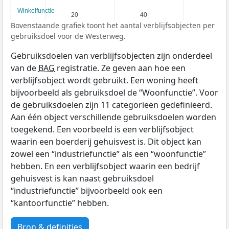
Winkelfunctie
Winkelfunctie
20
20
40
40
Bovenstaande grafiek toont het aantal verblijfsobjecten per
gebruiksdoel voor de Westerweg.
Gebruiksdoelen van verblijfsobjecten zijn onderdeel
van de
BAG
registratie. Ze geven aan hoe een
verblijfsobject wordt gebruikt. Een woning heeft
bijvoorbeeld als gebruiksdoel de “Woonfunctie”. Voor
de gebruiksdoelen zijn 11 categorieën gedefinieerd.
Aan één object verschillende gebruiksdoelen worden
toegekend. Een voorbeeld is een verblijfsobject
waarin een boerderij gehuisvest is. Dit object kan
zowel een “industriefunctie” als een “woonfunctie”
hebben. En een verblijfsobject waarin een bedrijf
gehuisvest is kan naast gebruiksdoel
“industriefunctie” bijvoorbeeld ook een
“kantoorfunctie” hebben.
Bron & definities