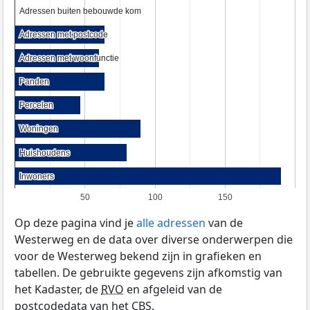
Adressen buiten bebouwde kom
Adressen buiten bebouwde kom
Adressen met postcode
Adressen met postcode
Adressen met woonfunctie
Adressen met woonfunctie
Panden
Panden
Percelen
Percelen
Woningen
Woningen
Huishoudens
Huishoudens
Inwoners
Inwoners
50
100
150
Op deze pagina vind je
alle adressen
van de
Westerweg en de data over diverse onderwerpen die
voor de Westerweg bekend zijn in grafieken en
tabellen. De gebruikte gegevens zijn afkomstig van
het Kadaster, de
RVO
en afgeleid van de
postcodedata van het
CBS
.