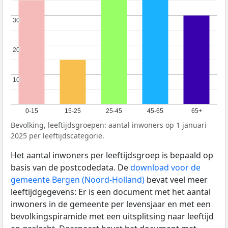
30
30
20
20
10
10
0-15
15-25
25-45
45-65
65+
Bevolking, leeftijdsgroepen: aantal inwoners op 1 januari
2025 per leeftijdscategorie.
Het aantal inwoners per leeftijdsgroep is bepaald op
basis van de postcodedata. De
download voor de
gemeente Bergen (Noord-Holland)
bevat veel meer
leeftijdgegevens: Er is een document met het aantal
inwoners in de gemeente per levensjaar en met een
bevolkingspiramide met een uitsplitsing naar leeftijd