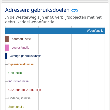
Adressen: gebruiksdoelen
In de Westerweg zijn er 60 verblijfsobjecten met het
gebruiksdoel woonfunctie.
Woonfunctie
Kantoorfunctie
Kantoorfunctie
Logiesfunctie
Logiesfunctie
Overige gebruiksfunctie
Overige gebruiksfunctie
Bijeenkomstfunctie
Bijeenkomstfunctie
Celfunctie
Celfunctie
Industriefunctie
Industriefunctie
Gezondheidszorgfunctie
Gezondheidszorgfunctie
Onderwijsfunctie
Onderwijsfunctie
Sportfunctie
Sportfunctie