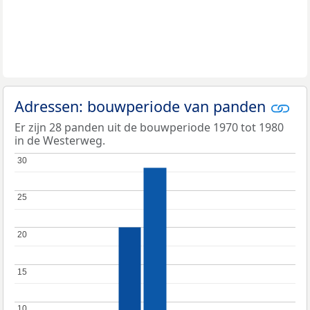
Adressen: bouwperiode van panden
Er zijn 28 panden uit de bouwperiode 1970 tot 1980
in de Westerweg.
30
30
25
25
20
20
15
15
10
10