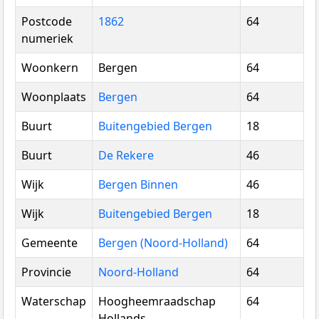
Postcode
1862
64
numeriek
Woonkern
Bergen
64
Woonplaats
Bergen
64
Buurt
Buitengebied Bergen
18
Buurt
De Rekere
46
Wijk
Bergen Binnen
46
Wijk
Buitengebied Bergen
18
Gemeente
Bergen (Noord-Holland)
64
Provincie
Noord-Holland
64
Waterschap
Hoogheemraadschap
64
Hollands