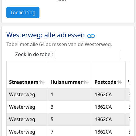
Toelichting
Westerweg: alle adressen
Tabel met alle 64 adressen van de Westerweg.
Zoek in de tabel:
Straatnaam
Huisnummer
Postcode
Wo
Straatnaam
Huisnummer
Postcode
Wo
Westerweg
1
1862CA
Be
Westerweg
3
1862CA
Be
Westerweg
5
1862CA
Be
Westerweg
7
1862CA
Be