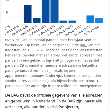
5
5
1950 tot 1970
1990 tot 2000
1900 tot 1925
2020 en later
1970 tot 1980
oor 1700
2000 tot 2010
1925 tot 1950
1980 tot 1990
1700 tot 1900
2010 tot 2020
Overzicht van het aantal panden naar bouwjaar voor de
Westerweg. Op basis van de gegevens uit de
BAG
van het
Kadaster van 1 juli 2026. Merk op: deze gegevens betreffen
het aantal panden met een adres. Het aantal adressen met
panden in een gebied is bijna altijd hoger dan het aantal
panden. Dit is omdat er meerdere adressen in hetzelfde
pand gehuisvest kunnen zijn, zoals bij een
appartementengebouw. Anderzijds kunnen er ook panden
zonder adres voorkomen (zoals bijvoorbeeld een schuur),
panden zonder adres zijn in deze telling niet meegenomen.
De
BAG
bevat de officiële gegevens van alle adressen
en gebouwen in Nederland. In de BAG zijn, naast alle
adressen, alle panden, verblijfsobjecten,