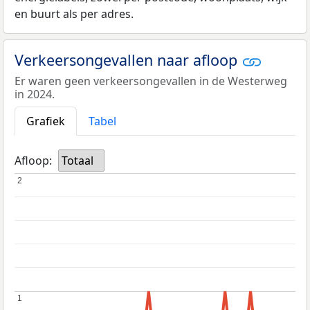
en buurt als per adres.
Verkeersongevallen naar afloop
Er waren geen verkeersongevallen in de Westerweg
in 2024.
Grafiek
Tabel
Afloop:
Totaal
2
2
1
1