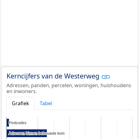
Kerncijfers van de Westerweg
Adressen, panden, percelen, woningen, huishoudens
en inwoners.
Grafiek
Tabel
Postcodes
Postcodes
Adressen binnen bebouwde kom
Adressen binnen bebouwde kom