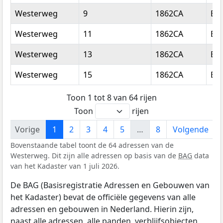
Westerweg
9
1862CA
Be
Westerweg
11
1862CA
Be
Westerweg
13
1862CA
Be
Westerweg
15
1862CA
Be
Toon 1 tot 8 van 64 rijen
Toon
rijen
Vorige
1
2
3
4
5
…
8
Volgende
Bovenstaande tabel toont de 64 adressen van de
Westerweg. Dit zijn alle adressen op basis van de
BAG
data
van het Kadaster van 1 juli 2026.
De BAG (Basisregistratie Adressen en Gebouwen van
het Kadaster) bevat de officiële gegevens van alle
adressen en gebouwen in Nederland. Hierin zijn,
naast alle adressen, alle panden, verblijfsobjecten,