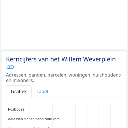
Kerncijfers van het Willem Weverplein
Adressen, panden, percelen, woningen, huishoudens
en inwoners.
Grafiek
Tabel
Postcodes
Postcodes
Adressen binnen bebouwde kom
Adressen binnen bebouwde kom