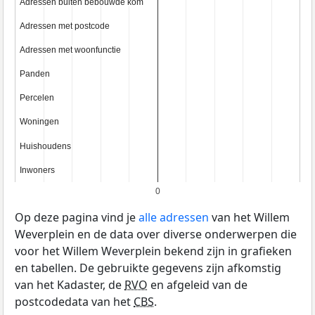
Adressen buiten bebouwde kom
Adressen buiten bebouwde kom
Adressen met postcode
Adressen met postcode
Adressen met woonfunctie
Adressen met woonfunctie
Panden
Panden
Percelen
Percelen
Woningen
Woningen
Huishoudens
Huishoudens
Inwoners
Inwoners
0
Op deze pagina vind je
alle adressen
van het Willem
Weverplein en de data over diverse onderwerpen die
voor het Willem Weverplein bekend zijn in grafieken
en tabellen. De gebruikte gegevens zijn afkomstig
van het Kadaster, de
RVO
en afgeleid van de
postcodedata van het
CBS
.