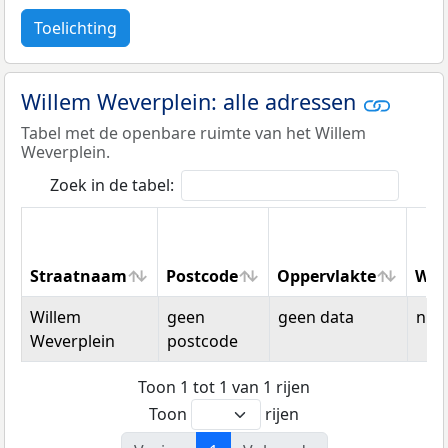
Toelichting
Willem Weverplein: alle adressen
Tabel met de openbare ruimte van het Willem
Weverplein.
Zoek in de tabel:
Straatnaam
Postcode
Oppervlakte
Won
Straatnaam
Postcode
Oppervlakte
Won
Willem
geen
geen data
n.v.t
Weverplein
postcode
Toon 1 tot 1 van 1 rijen
Toon
rijen