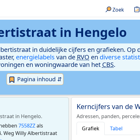
Zoek
ertistraat in Hengelo
bertistraat in duidelijke cijfers en grafieken. Op 
aster,
energielabels
van de
RVO
en
diverse statis
woningen en woningwaarde van het
CBS
.
Pagina inhoud ⇵
Kerncijfers van de W
istraat in Hengelo.
Adressen, panden, percel
e hebben
7558ZZ
als
Grafiek
Tabel
 Weg Willy Albertistraat