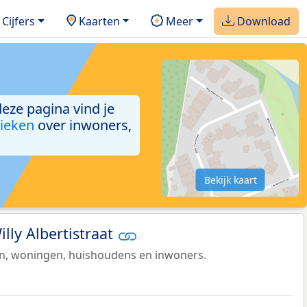
Cijfers
Kaarten
Meer
Download
deze pagina vind je
tieken
over inwoners,
Bekijk kaart
illy Albertistraat
en, woningen, huishoudens en inwoners.