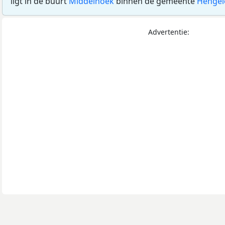
ligt in de buurt
Middelhoek
binnen de gemeente
Hengel
Advertentie: