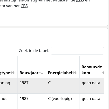
ata van het
CBS
.
Zoek in de tabel:
Bebouwde
gtype
Bouwjaar
Energielabel
kom
gtype
Bouwjaar
Energielabel
Bebouwde
oning
1987
C
geen data
kom
ande
1987
C (voorlopig)
geen data
g