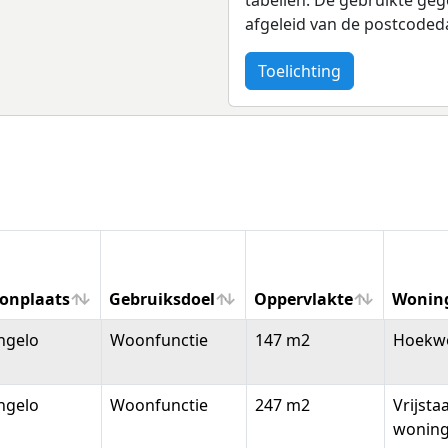
afgeleid van de postcoded
Toelichting
onplaats
Gebruiksdoel
Oppervlakte
Wonin
onplaats
Gebruiksdoel
Oppervlakte
Wonin
ngelo
Woonfunctie
147 m2
Hoekw
ngelo
Woonfunctie
247 m2
Vrijsta
wonin