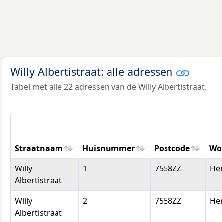
Willy Albertistraat: alle adressen
Tabel met alle 22 adressen van de Willy Albertistraat.
Straatnaam
Huisnummer
Postcode
Wo
Straatnaam
Huisnummer
Postcode
Wo
Willy
1
7558ZZ
He
Albertistraat
Willy
2
7558ZZ
He
Albertistraat