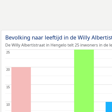
Bevolking naar leeftijd in de Willy Alberti
De Willy Albertistraat in Hengelo telt 25 inwoners in de l
25
25
20
20
15
15
10
10