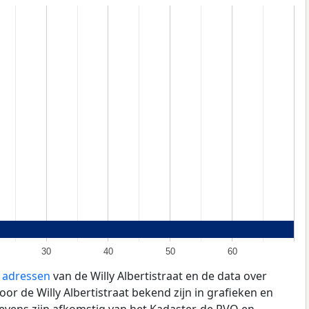
30
40
50
60
e adressen
van de Willy Albertistraat en de data over
or de Willy Albertistraat bekend zijn in grafieken en
evens zijn afkomstig van het Kadaster, de
RVO
en