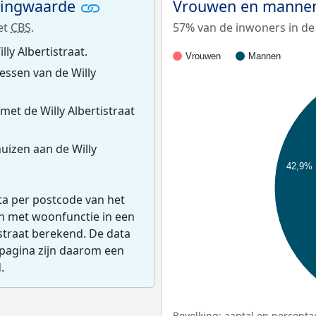
ningwaarde
Vrouwen en mannen 
et
CBS
.
57% van de inwoners in de W
ly Albertistraat.
Vrouwen
Mannen
ssen van de Willy
et de Willy Albertistraat
uizen aan de Willy
42,9%
ta per postcode van het
en met woonfunctie in een
straat berekend. De data
pagina zijn daarom een
.
Bevolking: aantal en percenta