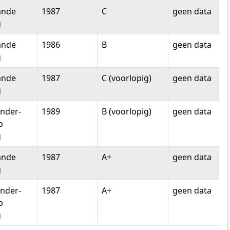
ande
1987
C
geen data
g
ande
1986
B
geen data
g
ande
1987
C (voorlopig)
geen data
g
nder-
1989
B (voorlopig)
geen data
p
g
ande
1987
A+
geen data
g
nder-
1987
A+
geen data
p
g