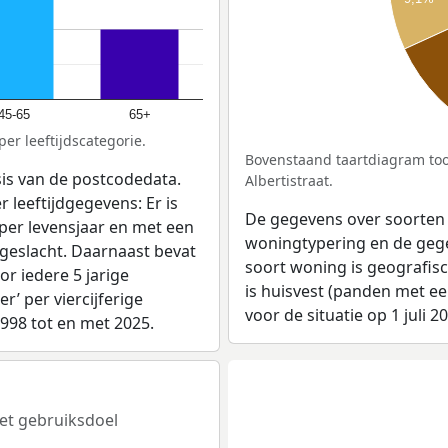
45-65
65+
er leeftijdscategorie.
Bovenstaand taartdiagram too
sis van de postcodedata.
Albertistraat.
 leeftijdgegevens: Er is
De gegevens over soorten
per levensjaar en met een
woningtypering en de gegev
 geslacht. Daarnaast bevat
soort woning is geografis
r iedere 5 jarige
is huisvest (panden met e
er’ per viercijferige
voor de situatie op 1 juli 2
1998 tot en met 2025.
 het gebruiksdoel