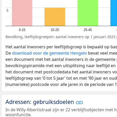
5
5
0-15
15-25
25-45
Bevolking, leeftijdsgroepen: aantal inwoners op 1 januari 2025 p
Het aantal inwoners per leeftijdsgroep is bepaald op ba
De
download voor de gemeente Hengelo
bevat veel meer
een document met het aantal inwoners in de gemeente 
bevolkingspiramide met een uitsplitsing naar leeftijd en
het document met postcodedata het aantal inwoners voo
leeftijdsgroep van ‘0 tot 5 jaar’ tot en met ‘90 jaar en oud
(numerieke) postcode voor alle jaren in de periode van 
Adressen: gebruiksdoelen
In de Willy Albertistraat zijn er 22 verblijfsobjecten met
woonfunctie.