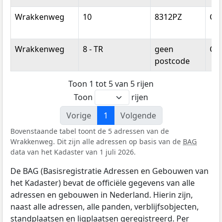
Wrakkenweg
10
8312PZ
Cre
Wrakkenweg
8 - TR
geen
Cre
postcode
Toon 1 tot 5 van 5 rijen
Toon
rijen
Vorige
1
Volgende
Bovenstaande tabel toont de 5 adressen van de
Wrakkenweg. Dit zijn alle adressen op basis van de
BAG
data van het Kadaster van 1 juli 2026.
De BAG (Basisregistratie Adressen en Gebouwen van
het Kadaster) bevat de officiële gegevens van alle
adressen en gebouwen in Nederland. Hierin zijn,
naast alle adressen, alle panden, verblijfsobjecten,
standplaatsen en ligplaatsen geregistreerd. Per