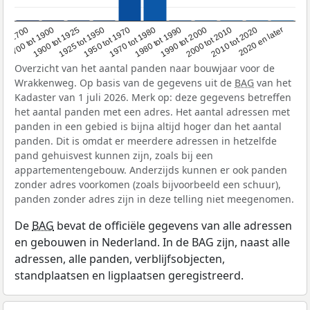
1950 tot 1970
1990 tot 2000
1900 tot 1925
2020 en later
1970 tot 1980
oor 1700
2000 tot 2010
1925 tot 1950
1980 tot 1990
1700 tot 1900
2010 tot 2020
Overzicht van het aantal panden naar bouwjaar voor de
Wrakkenweg. Op basis van de gegevens uit de
BAG
van het
Kadaster van 1 juli 2026. Merk op: deze gegevens betreffen
het aantal panden met een adres. Het aantal adressen met
panden in een gebied is bijna altijd hoger dan het aantal
panden. Dit is omdat er meerdere adressen in hetzelfde
pand gehuisvest kunnen zijn, zoals bij een
appartementengebouw. Anderzijds kunnen er ook panden
zonder adres voorkomen (zoals bijvoorbeeld een schuur),
panden zonder adres zijn in deze telling niet meegenomen.
De
BAG
bevat de officiële gegevens van alle adressen
en gebouwen in Nederland. In de BAG zijn, naast alle
adressen, alle panden, verblijfsobjecten,
standplaatsen en ligplaatsen geregistreerd.