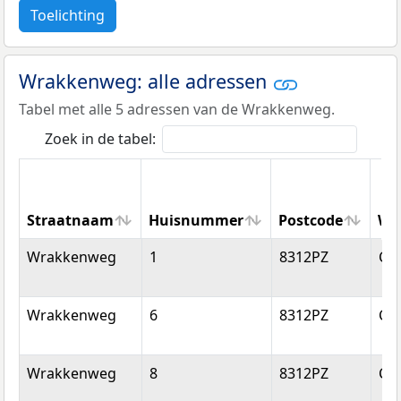
Toelichting
Wrakkenweg: alle adressen
Tabel met alle 5 adressen van de Wrakkenweg.
Zoek in de tabel:
Straatnaam
Huisnummer
Postcode
Wo
Straatnaam
Huisnummer
Postcode
Wo
Wrakkenweg
1
8312PZ
Cre
Wrakkenweg
6
8312PZ
Cre
Wrakkenweg
8
8312PZ
Cre