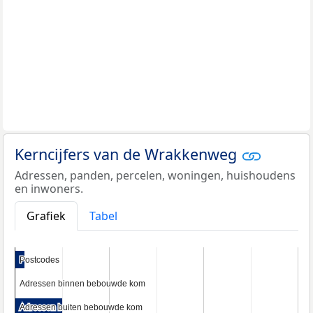
Kerncijfers van de Wrakkenweg
Adressen, panden, percelen, woningen, huishoudens
en inwoners.
Grafiek
Tabel
Postcodes
Postcodes
Adressen binnen bebouwde kom
Adressen binnen bebouwde kom
Adressen buiten bebouwde kom
Adressen buiten bebouwde kom