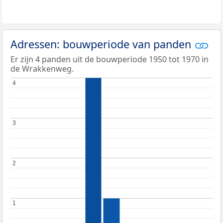
Adressen: bouwperiode van panden
Er zijn 4 panden uit de bouwperiode 1950 tot 1970 in
de Wrakkenweg.
4
4
3
3
2
2
1
1