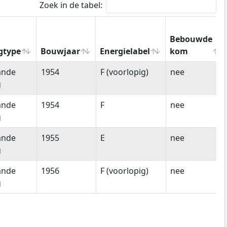
Zoek in de tabel:
Bebouwde
gtype
Bouwjaar
Energielabel
kom
gtype
Bouwjaar
Energielabel
Bebouwde
ande
1954
F (voorlopig)
nee
kom
g
ande
1954
F
nee
g
ande
1955
E
nee
g
ande
1956
F (voorlopig)
nee
g