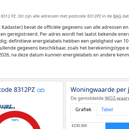
8312 PZ. Dit zijn alle adressen met postcode 8312PZ in de
BAG
dat
adaster) bevat de officiële gegevens van alle adressen en 
tsen geregistreerd. Per adres wordt het laatst bekende ener
ldig; definitieve energielabels hebben een geldigheid van 1
vullende gegevens beschikbaar, zoals het berekeningstype
i 2026, na deze datum kunnen energielabels en andere kenme
tcode 8312PZ
Woningwaarde per 
De gemiddelde
WOZ-waar
Grafiek
Tabel
€230.000
€230.000