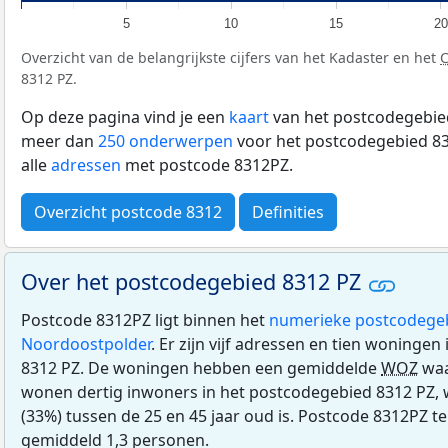
5
10
15
20
Overzicht van de belangrijkste cijfers van het Kadaster en het
8312 PZ.
Op deze pagina vind je een
kaart
van het postcodegebied
meer dan
250 onderwerpen
voor het postcodegebied 83
alle
adressen
met postcode 8312PZ.
Overzicht postcode 8312
Definities
Over het postcodegebied 8312 PZ
Postcode 8312PZ ligt binnen het
numerieke postcodege
Noordoostpolder
. Er zijn vijf adressen en tien woninge
8312 PZ. De woningen hebben een gemiddelde
WOZ
waa
wonen dertig inwoners in het postcodegebied 8312 PZ, 
(33%) tussen de 25 en 45 jaar oud is. Postcode 8312PZ te
gemiddeld 1,3 personen.