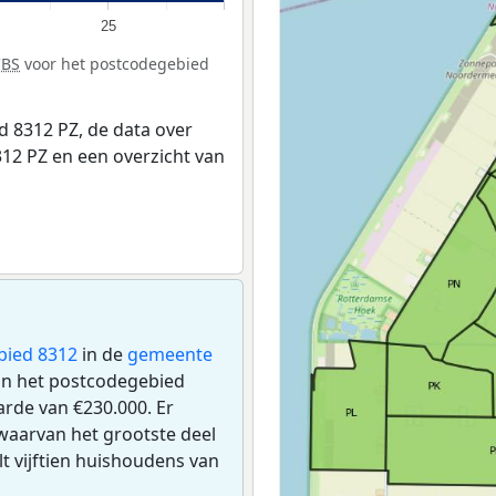
25
CBS
voor het postcodegebied
 8312 PZ, de data over
12 PZ en een overzicht van
bied 8312
in de
gemeente
n in het postcodegebied
rde van €230.000. Er
waarvan het grootste deel
lt vijftien huishoudens van