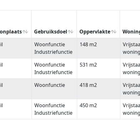
onplaats
Gebruiksdoel
Oppervlakte
Wonin
onplaats
Gebruiksdoel
Oppervlakte
Wonin
il
Woonfunctie
148 m2
Vrijsta
Industriefunctie
wonin
il
Woonfunctie
531 m2
Vrijsta
Industriefunctie
wonin
il
Woonfunctie
418 m2
Vrijsta
wonin
il
Woonfunctie
450 m2
Vrijsta
Industriefunctie
wonin