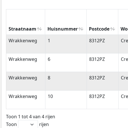
Straatnaam
Huisnummer
Postcode
Wo
Straatnaam
Huisnummer
Postcode
Wo
Wrakkenweg
1
8312PZ
Cre
Wrakkenweg
6
8312PZ
Cre
Wrakkenweg
8
8312PZ
Cre
Wrakkenweg
10
8312PZ
Cre
Toon 1 tot 4 van 4 rijen
Toon
rijen