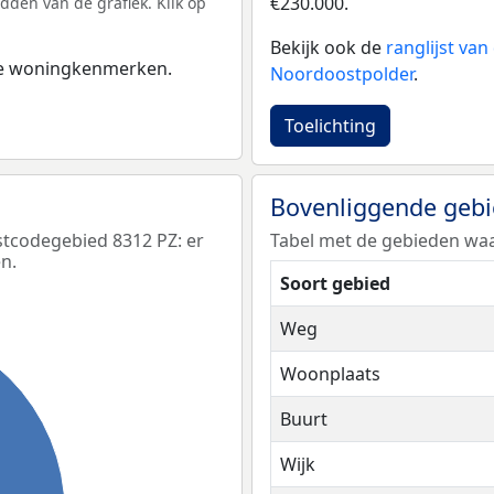
€230.000.
dden van de grafiek. Klik op
Bekijk ook de
ranglijst va
 de woningkenmerken.
Noordoostpolder
.
Toelichting
Bovenliggende geb
tcodegebied 8312 PZ: er
Tabel met de gebieden waa
n.
Soort gebied
Weg
Woonplaats
Buurt
Wijk