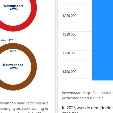
€220.000
€220.000
€210.000
€210.000
€200.000
€200.000
€190.000
€190.000
Bovenstaande grafiek toont 
postcodegebied 8312 PZ.
woningen naar verschillende
In 2025 was de gemiddeld
ning, type, soort woning en