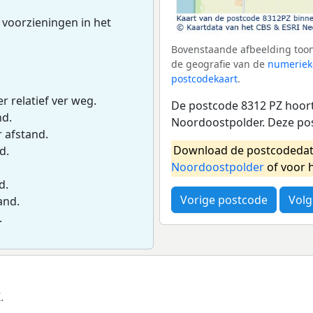
 voorzieningen in het
Bovenstaande afbeelding toon
de geografie van de
numeriek
postcodekaart
.
.
r relatief ver weg.
De postcode 8312 PZ hoort 
nd.
Noordoostpolder. Deze po
r afstand.
Download de postcodedat
d.
Noordoostpolder
of voor 
d.
Vorige postcode
Volg
and.
.
.