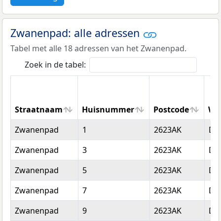
Zwanenpad: alle adressen
Tabel met alle 18 adressen van het Zwanenpad.
Zoek in de tabel:
Straatnaam
Huisnummer
Postcode
Wo
Straatnaam
Huisnummer
Postcode
Wo
Zwanenpad
1
2623AK
Del
Zwanenpad
3
2623AK
Del
Zwanenpad
5
2623AK
Del
Zwanenpad
7
2623AK
Del
Zwanenpad
9
2623AK
Del