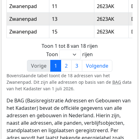
Zwanenpad
11
2623AK
Del
Zwanenpad
13
2623AK
Del
Zwanenpad
15
2623AK
Del
Toon 1 tot 8 van 18 rijen
Toon
rijen
Vorige
1
2
3
Volgende
Bovenstaande tabel toont de 18 adressen van het
Zwanenpad. Dit zijn alle adressen op basis van de
BAG
data
van het Kadaster van 1 juli 2026.
De BAG (Basisregistratie Adressen en Gebouwen van
het Kadaster) bevat de officiële gegevens van alle
adressen en gebouwen in Nederland. Hierin zijn,
naast alle adressen, alle panden, verblijfsobjecten,
standplaatsen en ligplaatsen geregistreerd. Per
adres wordt het laatst bekende energielabel zoals