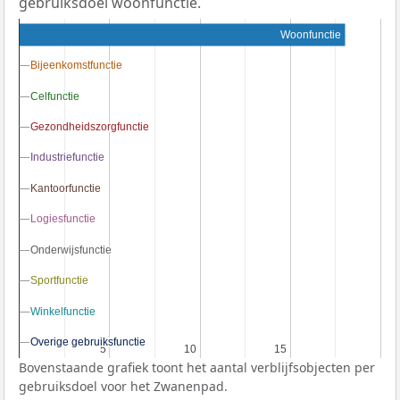
gebruiksdoel woonfunctie.
Woonfunctie
Bijeenkomstfunctie
Bijeenkomstfunctie
Celfunctie
Celfunctie
Gezondheidszorgfunctie
Gezondheidszorgfunctie
Industriefunctie
Industriefunctie
Kantoorfunctie
Kantoorfunctie
Logiesfunctie
Logiesfunctie
Onderwijsfunctie
Onderwijsfunctie
Sportfunctie
Sportfunctie
Winkelfunctie
Winkelfunctie
Overige gebruiksfunctie
Overige gebruiksfunctie
5
5
10
10
15
15
Bovenstaande grafiek toont het aantal verblijfsobjecten per
gebruiksdoel voor het Zwanenpad.