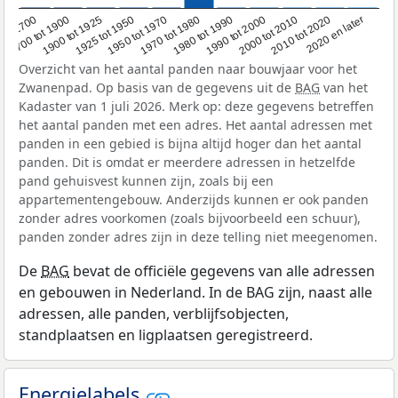
1950 tot 1970
1990 tot 2000
1900 tot 1925
2020 en later
1970 tot 1980
oor 1700
2000 tot 2010
1925 tot 1950
1980 tot 1990
1700 tot 1900
2010 tot 2020
Overzicht van het aantal panden naar bouwjaar voor het
Zwanenpad. Op basis van de gegevens uit de
BAG
van het
Kadaster van 1 juli 2026. Merk op: deze gegevens betreffen
het aantal panden met een adres. Het aantal adressen met
panden in een gebied is bijna altijd hoger dan het aantal
panden. Dit is omdat er meerdere adressen in hetzelfde
pand gehuisvest kunnen zijn, zoals bij een
appartementengebouw. Anderzijds kunnen er ook panden
zonder adres voorkomen (zoals bijvoorbeeld een schuur),
panden zonder adres zijn in deze telling niet meegenomen.
De
BAG
bevat de officiële gegevens van alle adressen
en gebouwen in Nederland. In de BAG zijn, naast alle
adressen, alle panden, verblijfsobjecten,
standplaatsen en ligplaatsen geregistreerd.
Energielabels