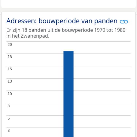
Adressen: bouwperiode van panden
Er zijn 18 panden uit de bouwperiode 1970 tot 1980
in het Zwanenpad.
20
20
18
18
15
15
13
13
10
10
8
8
5
5
3
3