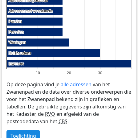
Adressen met postcode
Adressen met postcode
Adressen met woonfunctie
Adressen met woonfunctie
Panden
Panden
Percelen
Percelen
Woningen
Woningen
Huishoudens
Huishoudens
Inwoners
Inwoners
10
20
30
Op deze pagina vind je
alle adressen
van het
Zwanenpad en de data over diverse onderwerpen die
voor het Zwanenpad bekend zijn in grafieken en
tabellen. De gebruikte gegevens zijn afkomstig van
het Kadaster, de
RVO
en afgeleid van de
postcodedata van het
CBS
.
Toelichting