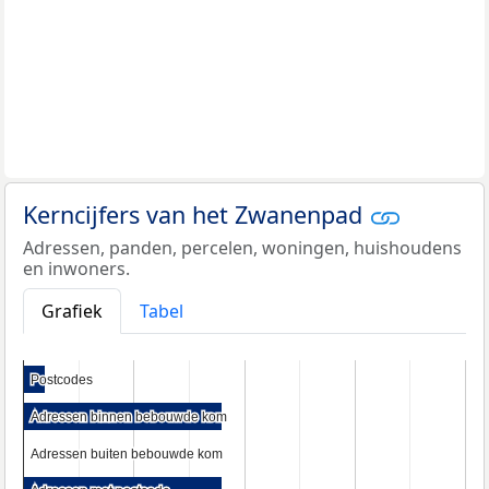
Kerncijfers van het Zwanenpad
Adressen, panden, percelen, woningen, huishoudens
en inwoners.
Grafiek
Tabel
Postcodes
Postcodes
Adressen binnen bebouwde kom
Adressen binnen bebouwde kom
Adressen buiten bebouwde kom
Adressen buiten bebouwde kom