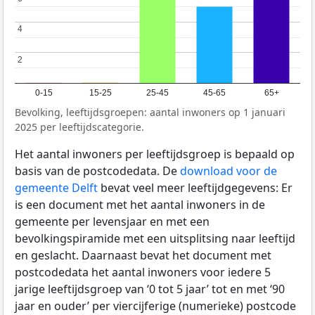
4
4
2
2
0-15
15-25
25-45
45-65
65+
Bevolking, leeftijdsgroepen: aantal inwoners op 1 januari
2025 per leeftijdscategorie.
Het aantal inwoners per leeftijdsgroep is bepaald op
basis van de postcodedata. De
download voor de
gemeente Delft
bevat veel meer leeftijdgegevens: Er
is een document met het aantal inwoners in de
gemeente per levensjaar en met een
bevolkingspiramide met een uitsplitsing naar leeftijd
en geslacht. Daarnaast bevat het document met
postcodedata het aantal inwoners voor iedere 5
jarige leeftijdsgroep van ‘0 tot 5 jaar’ tot en met ‘90
jaar en ouder’ per viercijferige (numerieke) postcode