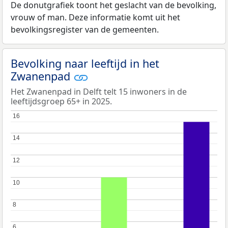
De donutgrafiek toont het geslacht van de bevolking,
vrouw of man. Deze informatie komt uit het
bevolkingsregister van de gemeenten.
Bevolking naar leeftijd in het
Zwanenpad
Het Zwanenpad in Delft telt 15 inwoners in de
leeftijdsgroep 65+ in 2025.
16
16
14
14
12
12
10
10
8
8
6
6