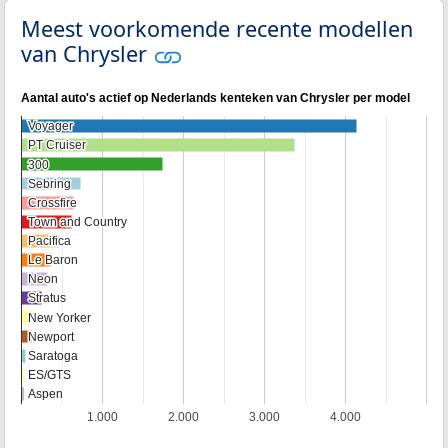
Meest voorkomende recente modellen
van Chrysler
Aantal auto's actief op Nederlands kenteken van Chrysler per model
Voyager
Voyager
PT Cruiser
PT Cruiser
300
300
Sebring
Sebring
Crossfire
Crossfire
Town and Country
Town and Country
Pacifica
Pacifica
Le Baron
Le Baron
Neon
Neon
Stratus
Stratus
New Yorker
New Yorker
Newport
Newport
Saratoga
Saratoga
ES/GTS
ES/GTS
Aspen
Aspen
1.000
2.000
3.000
4.000