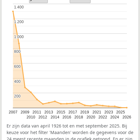
1.400
1.400
1.200
1.200
1.000
1.000
800
800
600
600
400
400
200
200
2007
2009
2011
2013
2015
2017
2019
2021
2023
2025
2010
2012
2014
2016
2018
2020
2022
2024
2026
Er zijn data van april 1926 tot en met september 2025. Bij
keuze voor het filter 'Maanden' worden de gegevens voor de
24 meest recente maanden in de grafiek getoond. En er zijn