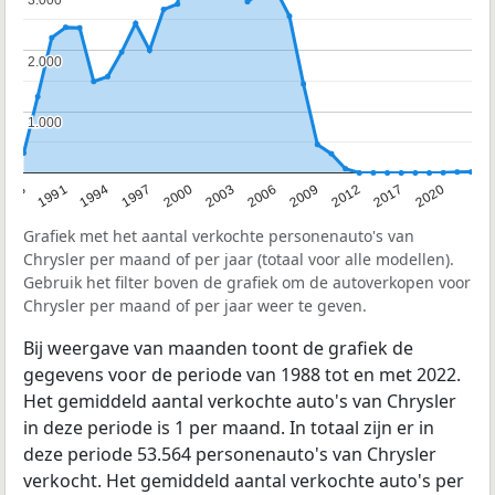
3.000
3.000
2.000
2.000
1.000
1.000
1988
1991
1994
1997
2000
2003
2006
2009
2012
2017
2020
Grafiek met het aantal verkochte personenauto's van
Chrysler per maand of per jaar (totaal voor alle modellen).
Gebruik het filter boven de grafiek om de autoverkopen voor
Chrysler per maand of per jaar weer te geven.
Bij weergave van maanden toont de grafiek de
gegevens voor de periode van 1988 tot en met 2022.
Het gemiddeld aantal verkochte auto's van Chrysler
in deze periode is 1 per maand. In totaal zijn er in
deze periode 53.564 personenauto's van Chrysler
verkocht. Het gemiddeld aantal verkochte auto's per