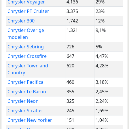
Chrysler Voyager
4.136
29%
Chrysler PT Cruiser
3.375
23%
Chrysler 300
1.742
12%
Chrysler Overige
1.321
9,1%
modellen
Chrysler Sebring
726
5%
Chrysler Crossfire
647
4,47%
Chrysler Town and
620
4,28%
Country
Chrysler Pacifica
460
3,18%
Chrysler Le Baron
355
2,45%
Chrysler Neon
325
2,24%
Chrysler Stratus
245
1,69%
Chrysler New Yorker
151
1,04%