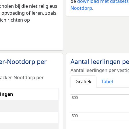
de
download met datasets 
olen bij die niet religieus
Nootdorp
.
p opvoeding of leren, zoals
ich richten op
ker-Nootdorp per
Aantal leerlingen p
Aantal leerlingen per ves
jnacker-Nootdorp per
Grafiek
Tabel
lingen
600
600
500
500