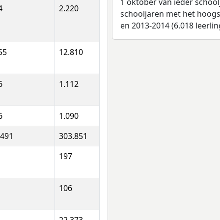
1 oktober van ieder school
4
2.220
schooljaren met het hoogst
en 2013-2014 (6.018 leerlin
55
12.810
6
1.112
6
1.090
.491
303.851
197
106
22.373