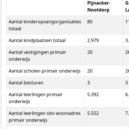
Pijnacker-
G
Nootdorp
L
Aantal kinderopvangorganisaties
80
1
totaal
Aantal kindplaatsen totaal
2.979
3
Aantal vestigingen primair
20
2
onderwijs
Aantal scholen primair onderwijs
20
2
Aantal besturen
3
3
Aantal leerlingen primair
5.392
6
onderwijs
Aantal leerlingen obv woonadres
5.552
7
primair onderwijs