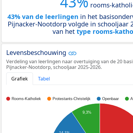
43%
rooms-katholi
43% van de leerlingen
in het basisonder
Pijnacker-Nootdorp volgde in schooljaar 
van het
type rooms-katho
Levensbeschouwing
Verdeling van leerlingen naar overtuiging van de 20 ba
Pijnacker-Nootdorp, schooljaar 2025-2026.
Grafiek
Tabel
Rooms-Katholiek
Protestants-Christelijk
Openbaar
A
9,3%
14,1%