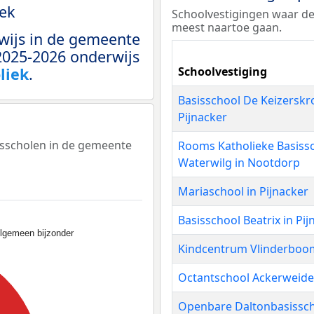
ek
Schoolvestigingen waar de
meest naartoe gaan.
wijs in de gemeente
2025-2026 onderwijs
liek
.
Schoolvestiging
Basisschool De Keizerskr
Pijnacker
sisscholen in de gemeente
Rooms Katholieke Basiss
Waterwilg in Nootdorp
Mariaschool in Pijnacker
Basisschool Beatrix in Pij
lgemeen bijzonder
Kindcentrum Vlinderboom
Octantschool Ackerweide 
Openbare Daltonbasissc