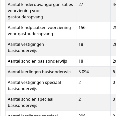
Aantal kinderopvangorganisaties
27
4
voorziening voor
gastouderopvang
Aantal kindplaatsen voorziening
156
2
voor gastouderopvang
Aantal vestigingen
18
2
basisonderwijs
Aantal scholen basisonderwijs
18
2
Aantal leerlingen basisonderwijs
5.094
6
Aantal vestigingen speciaal
2
0
basisonderwijs
Aantal scholen speciaal
2
0
basisonderwijs
Aantal leerlingen speciaal
298
0