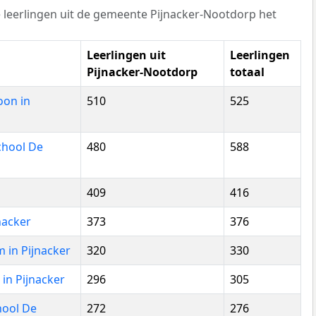
 leerlingen uit de gemeente Pijnacker-Nootdorp het
Leerlingen uit
Leerlingen
Pijnacker-Nootdorp
totaal
oon in
510
525
chool De
480
588
409
416
nacker
373
376
 in Pijnacker
320
330
in Pijnacker
296
305
hool De
272
276