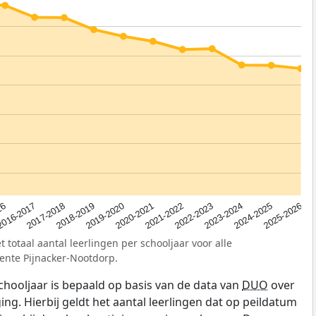
2023-2024
2019-2020
16
2022-2023
2018-2019
2025-2026
2021-2022
2017-2018
2024-2025
2020-2021
2016-2017
 totaal aantal leerlingen per schooljaar voor alle
ente Pijnacker-Nootdorp.
schooljaar is bepaald op basis van de data van
DUO
over
ing. Hierbij geldt het aantal leerlingen dat op peildatum