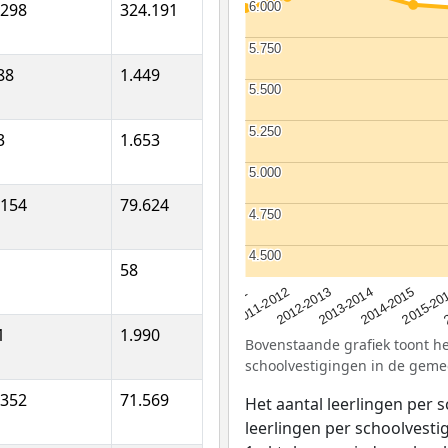
.298
324.191
6.000
6.000
5.750
5.750
88
1.449
5.500
5.500
5.250
5.250
3
1.653
5.000
5.000
.154
79.624
4.750
4.750
4.500
4.500
58
2012-2013
2015-20
2011-2012
2014-2015
2010-2011
2013-2014
1
1.990
Bovenstaande grafiek toont het
schoolvestigingen in de geme
.352
71.569
Het aantal leerlingen per 
leerlingen per schoolvestig