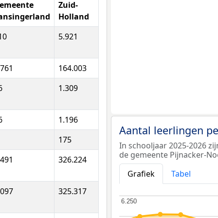
emeente
Zuid-
ansingerland
Holland
10
5.921
.761
164.003
6
1.309
6
1.196
Aantal leerlingen p
175
In schooljaar 2025-2026 zi
de gemeente Pijnacker-No
.491
326.224
Grafiek
Tabel
.097
325.317
6.250
6.250