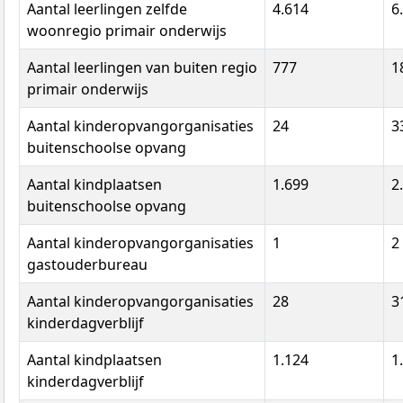
Aantal leerlingen zelfde
4.614
6
woonregio primair onderwijs
Aantal leerlingen van buiten regio
777
1
primair onderwijs
Aantal kinderopvangorganisaties
24
3
buitenschoolse opvang
Aantal kindplaatsen
1.699
2
buitenschoolse opvang
Aantal kinderopvangorganisaties
1
2
gastouderbureau
Aantal kinderopvangorganisaties
28
3
kinderdagverblijf
Aantal kindplaatsen
1.124
1
kinderdagverblijf